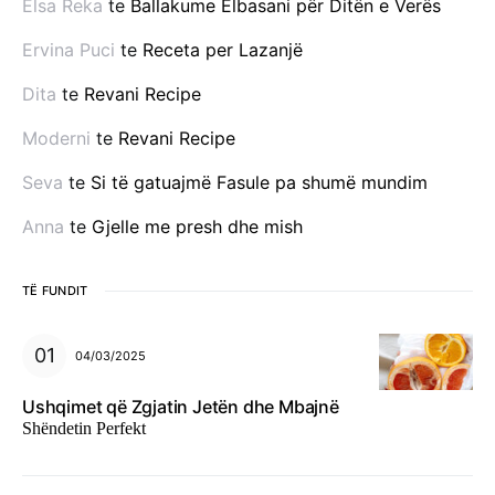
Elsa Reka
te
Ballakume Elbasani për Ditën e Verës
Ervina Puci
te
Receta per Lazanjë
Dita
te
Revani Recipe
Moderni
te
Revani Recipe
Seva
te
Si të gatuajmë Fasule pa shumë mundim
Anna
te
Gjelle me presh dhe mish
TË FUNDIT
04/03/2025
Ushqimet që Zgjatin Jetën dhe Mbajnë
Shëndetin Perfekt