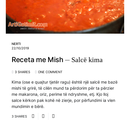
NERTI
22/10/2019
Receta me Mish
Salcë kima
3 SHARES
ONE COMMENT
Kima (ose e quajtur tjetër ragu) është një salcë me bazë
mishi të grirë, të cilën mund ta përdorim për ta përzier
me makarona, oriz, perime të ndryshme, etj. Kjo lloj
salce kërkon pak kohë në zierje, por përfundimi ia vlen
mundimin e bërë.
3 SHARES