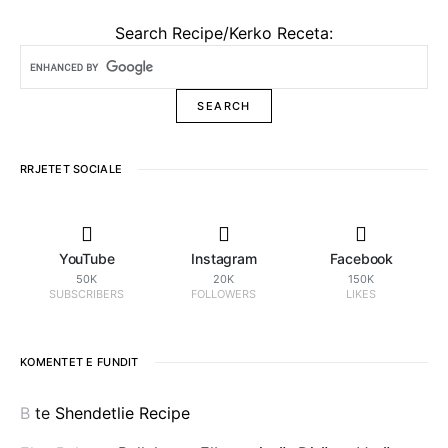
Search Recipe/Kerko Receta:
RRJETET SOCIALE
YouTube
Instagram
Facebook
50K
20K
150K
SUBSCRIBERS
FOLLOWERS
LIKES
KOMENTET E FUNDIT
B
te
Shendetlie Recipe