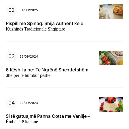
04/03/2025
Pispili me Spinaq: Shija Authentike e
Kuzhinës Tradicionale Shqiptare
22/09/2024
6 Këshilla për Të Ngrënë Shëndetshëm
dhe për të humbur peshë
22/09/2024
Si të gatuajmë Panna Cotta me Vanilje –
Ëmbëlsirë italiane