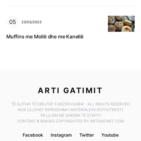
23/03/2023
Muffins me Mollë dhe me Kanellë
ARTI GATIMIT
TË GJITHA TË DREJTAT E REZERVUARA! - ALL RIGHTS RESERVED
NUK LEJOHET RIPRODHIMI I MATERIALEVE (FOTO/TEKST)
PA LEJEN ME SHKRIM TË STAFIT!
CONTENT & IMAGES COPYRIGHTED BY ARTIGATIMIT.COM
Facebook
Instagram
Twitter
Youtube