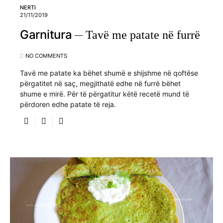
NERTI
21/11/2019
Garnitura
Tavë me patate në furrë
NO COMMENTS
Tavë me patate ka bëhet shumë e shijshme në qoftëse
përgatitet në saç, megjithatë edhe në furrë bëhet
shume e mirë. Për të përgatitur këtë recetë mund të
përdoren edhe patate të reja.