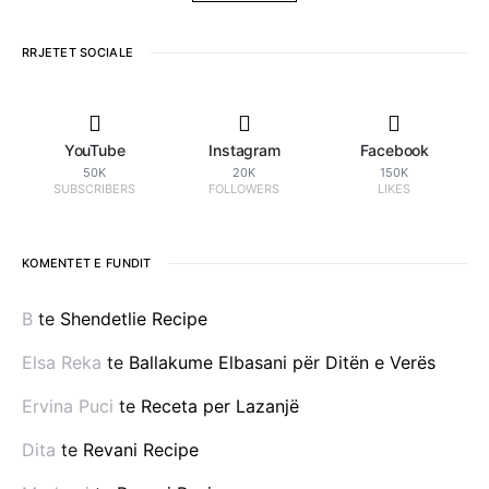
RRJETET SOCIALE
YouTube
Instagram
Facebook
50K
20K
150K
SUBSCRIBERS
FOLLOWERS
LIKES
KOMENTET E FUNDIT
B
te
Shendetlie Recipe
Elsa Reka
te
Ballakume Elbasani për Ditën e Verës
Ervina Puci
te
Receta per Lazanjë
Dita
te
Revani Recipe