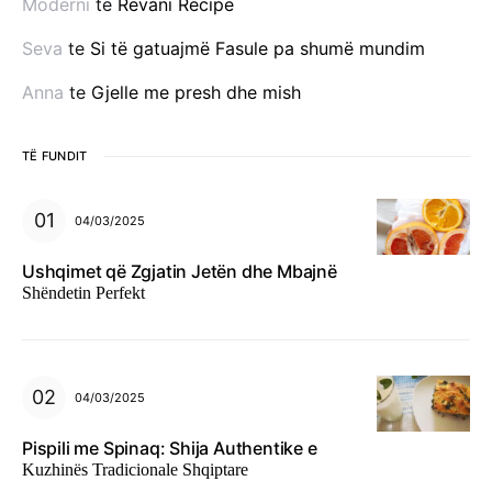
Moderni
te
Revani Recipe
Seva
te
Si të gatuajmë Fasule pa shumë mundim
Anna
te
Gjelle me presh dhe mish
TË FUNDIT
04/03/2025
Ushqimet që Zgjatin Jetën dhe Mbajnë
Shëndetin Perfekt
04/03/2025
Pispili me Spinaq: Shija Authentike e
Kuzhinës Tradicionale Shqiptare