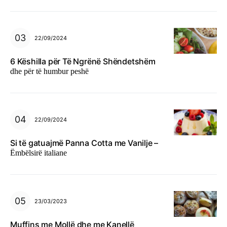
22/09/2024
6 Këshilla për Të Ngrënë Shëndetshëm
dhe për të humbur peshë
22/09/2024
Si të gatuajmë Panna Cotta me Vanilje –
Ëmbëlsirë italiane
23/03/2023
Muffins me Mollë dhe me Kanellë