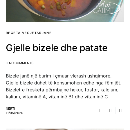
RECETA VEGJETARJANE
Gjelle bizele dhe patate
NO COMMENTS
Bizele janë një burim i çmuar vlerash ushqimore.
Gjelle bizele duhet të konsumohen edhe nga fëmijët.
Bizelet e freskëta përmbajnë hekur, fosfor, kalcium,
kalium, vitaminë A, vitaminë B1 dhe vitaminë C
NERTI
11/05/2020