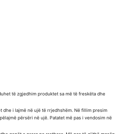
 duhet të zgjedhim produktet sa më të freskëta dhe
 dhe i lajmë në ujë të rrjedhshëm. Në fillim presim
pëlajmë përsëri në ujë. Patatet më pas i vendosim në