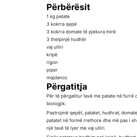
Përbërësit
1
kg
patate
3
kokrra
qepë
3
kokrra
domate të pjekura mirë
3
thelpinjë hudhër
vaj ulliri
kripë
rigon
piper
majdanoz
Përgatitja
Për të përgatitur tavë me patate në furrë
biologjik.
Pastrojmë qepët, patatet, hudhrat, domatet
patatet në formë rrethore dhe më pas i sh
një tavë të lyer me vaj ulliri.