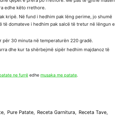
 dhe qepët e prera po rrethore. Më pas të gjithë masën
a edhe këto rrethore.
 pak kripë. Në fund i hedhim pak lëng perime, jo shumë
të domateve i hedhim pak salcë të tretur në lëngun e
ur për 30 minuta në temperaturën 220 gradë.
furra dhe kur ta shërbejmë sipër hedhim majdanoz të
patate ne furrë
edhe
musaka me patate
.
te
,
Pure Patate
,
Receta Garnitura
,
Receta Tave
,