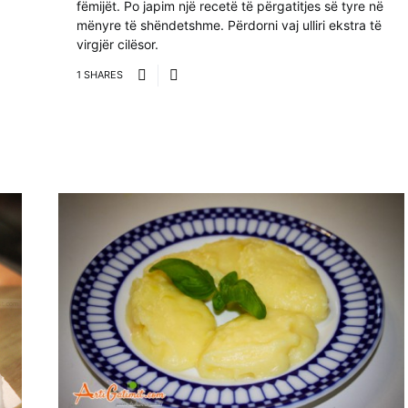
fëmijët. Po japim një recetë të përgatitjes së tyre në
mënyre të shëndetshme. Përdorni vaj ulliri ekstra të
virgjër cilësor.
1 SHARES