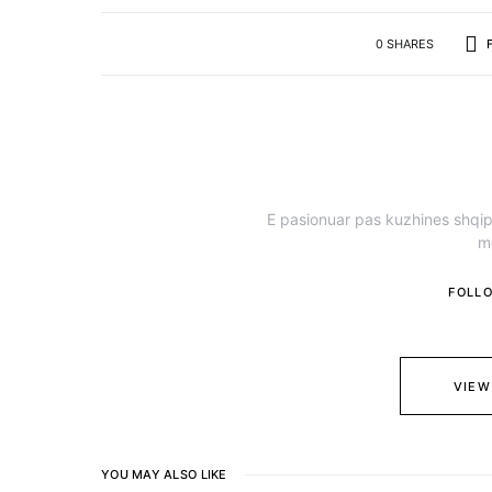
0 SHARES
E pasionuar pas kuzhines shqipt
m
FOLL
VIEW
YOU MAY ALSO LIKE