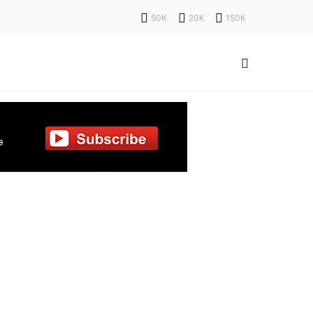
50K
20K
150K