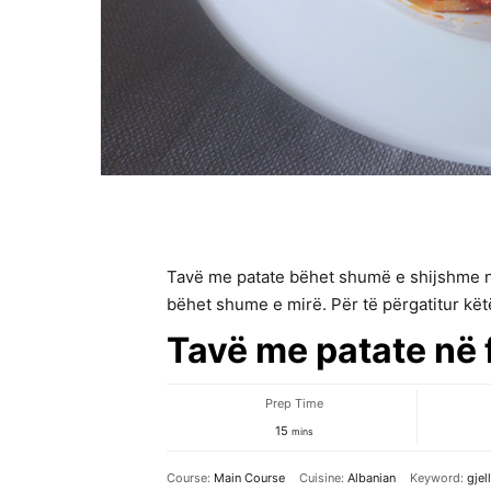
Tavë me patate bëhet shumë e shijshme në
bëhet shume e mirë. Për të përgatitur kët
Tavë me patate në 
Prep Time
minutes
15
mins
Course:
Main Course
Cuisine:
Albanian
Keyword:
gjel