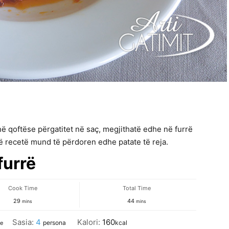
 qoftëse përgatitet në saç, megjithatë edhe në furrë
ë recetë mund të përdoren edhe patate të reja.
furrë
Cook Time
Total Time
minutes
minutes
29
44
mins
mins
Sasia:
4
Kalori:
160
persona
kcal
le