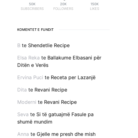
50K
20K
150K
SUBSCRIBERS
FOLLOWERS
LIKES
KOMENTET E FUNDIT
B
te
Shendetlie Recipe
Elsa Reka
te
Ballakume Elbasani për
Ditën e Verës
Ervina Puci
te
Receta per Lazanjë
Dita
te
Revani Recipe
Moderni
te
Revani Recipe
Seva
te
Si të gatuajmë Fasule pa
shumë mundim
Anna
te
Gjelle me presh dhe mish