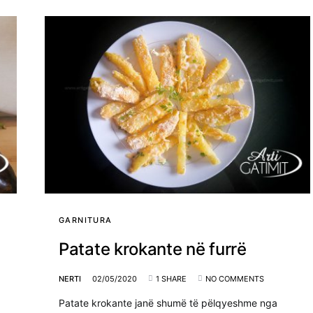
GARNITURA
Patate krokante në furrë
NERTI
02/05/2020
1 SHARE
NO COMMENTS
Patate krokante janë shumë të pëlqyeshme nga