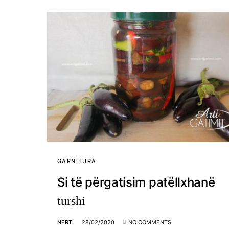
GARNITURA
Si të përgatisim patëllxhanë
turshi
NERTI
28/02/2020
NO COMMENTS