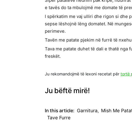
Sipër patateve hedhim pak kripë, hudhrat
e tavës do ta mbulojmë me domate të prer
I spërkatim me vaj ulliri dhe rigon si dhe
sepse lëshojnë lëng domatet. Në mungesë 
perimeve.
Tavën me patate pjekim në furrë të nxeh
Tava me patate duhet të dali e thatë nga 
freskët.
Ju rekomandojmë të lexoni recetat për
tortë 
Ju bëftë mirë!
In this article:
Garnitura
,
Mish Me Pata
Tave Furre