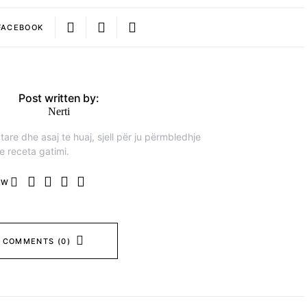
FACEBOOK
Post written by:
Nerti
are dhe asaj te huaj, sjell për ju përmbledhje
e receta gatimi.
OW
 COMMENTS (0)