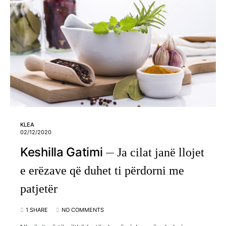
KLEA
02/12/2020
Keshilla Gatimi
Ja cilat janë llojet
e erëzave që duhet ti përdorni me
patjetër
1 SHARE
NO COMMENTS