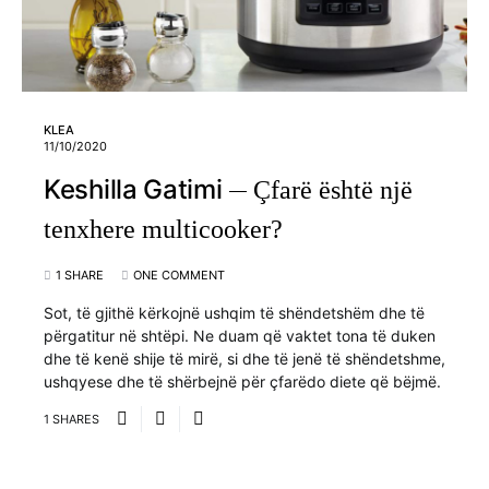
KLEA
11/10/2020
Keshilla Gatimi
Çfarë është një
tenxhere multicooker?
1 SHARE
ONE COMMENT
Sot, të gjithë kërkojnë ushqim të shëndetshëm dhe të
përgatitur në shtëpi. Ne duam që vaktet tona të duken
dhe të kenë shije të mirë, si dhe të jenë të shëndetshme,
ushqyese dhe të shërbejnë për çfarëdo diete që bëjmë.
1 SHARES