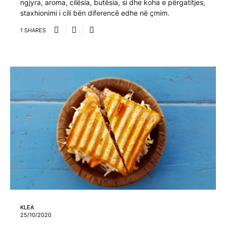
ngjyra, aroma, cilësia, butësia, si dhe koha e përgatitjes,
staxhionimi i cili bën diferencë edhe në çmim.
1 SHARES
KLEA
25/10/2020