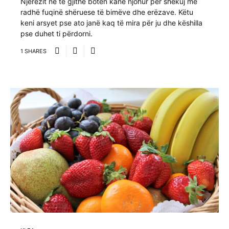
Njerëzit në të gjithë botën kanë njohur për shekuj me
radhë fuqinë shëruese të bimëve dhe erëzave. Këtu
keni arsyet pse ato janë kaq të mira për ju dhe këshilla
pse duhet ti përdorni.
1 SHARES