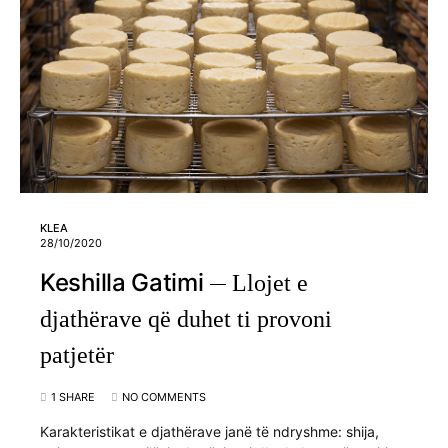
KLEA
28/10/2020
Keshilla Gatimi
Llojet e
djathërave që duhet ti provoni
patjetër
1 SHARE
NO COMMENTS
Karakteristikat e djathërave janë të ndryshme: shija,