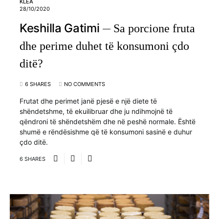
KLEA
28/10/2020
Keshilla Gatimi
Sa porcione fruta
dhe perime duhet të konsumoni çdo
ditë?
6 SHARES
NO COMMENTS
Frutat dhe perimet janë pjesë e një diete të
shëndetshme, të ekuilibruar dhe ju ndihmojnë të
qëndroni të shëndetshëm dhe në peshë normale. Është
shumë e rëndësishme që të konsumoni sasinë e duhur
çdo ditë.
6 SHARES