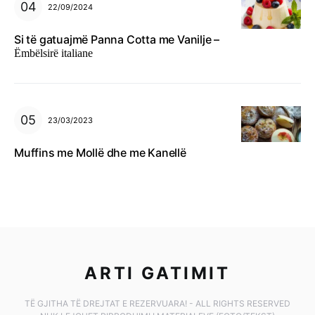
22/09/2024
Si të gatuajmë Panna Cotta me Vanilje –
Ëmbëlsirë italiane
23/03/2023
Muffins me Mollë dhe me Kanellë
ARTI GATIMIT
TË GJITHA TË DREJTAT E REZERVUARA! - ALL RIGHTS RESERVED