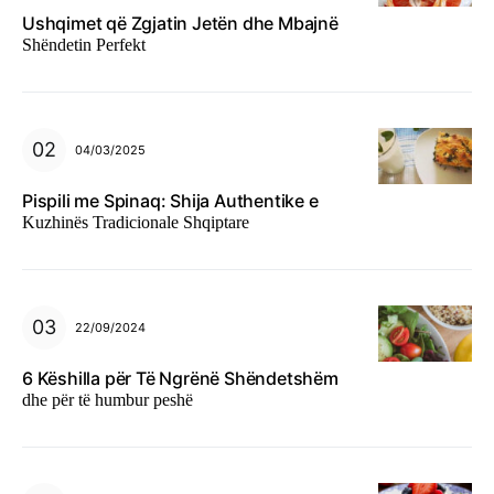
Ushqimet që Zgjatin Jetën dhe Mbajnë
Shëndetin Perfekt
04/03/2025
Pispili me Spinaq: Shija Authentike e
Kuzhinës Tradicionale Shqiptare
22/09/2024
6 Këshilla për Të Ngrënë Shëndetshëm
dhe për të humbur peshë