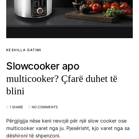
KESHILLA GATIMI
Slowcooker apo
multicooker? Çfarë duhet të
blini
1 SHARE
NO COMMENTS
Përgjigjja nëse keni nevojë për një slow cooker ose
multicooker varet nga ju. Pjesërisht, kjo varet nga sa
dëshironi të shpenzoni.