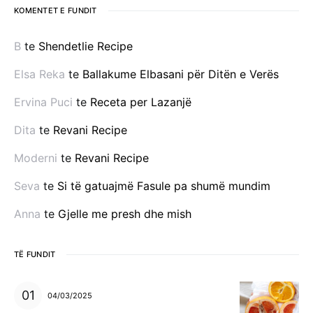
KOMENTET E FUNDIT
B
te
Shendetlie Recipe
Elsa Reka
te
Ballakume Elbasani për Ditën e Verës
Ervina Puci
te
Receta per Lazanjë
Dita
te
Revani Recipe
Moderni
te
Revani Recipe
Seva
te
Si të gatuajmë Fasule pa shumë mundim
Anna
te
Gjelle me presh dhe mish
TË FUNDIT
04/03/2025