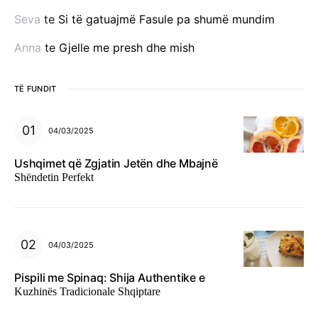
Seva
te
Si të gatuajmë Fasule pa shumë mundim
Anna
te
Gjelle me presh dhe mish
TË FUNDIT
04/03/2025
Ushqimet që Zgjatin Jetën dhe Mbajnë
Shëndetin Perfekt
04/03/2025
Pispili me Spinaq: Shija Authentike e
Kuzhinës Tradicionale Shqiptare