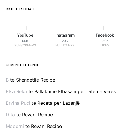
RRJETET SOCIALE
YouTube
Instagram
Facebook
50K
20K
150K
SUBSCRIBERS
FOLLOWERS
LIKES
KOMENTET E FUNDIT
B
te
Shendetlie Recipe
Elsa Reka
te
Ballakume Elbasani për Ditën e Verës
Ervina Puci
te
Receta per Lazanjë
Dita
te
Revani Recipe
Moderni
te
Revani Recipe