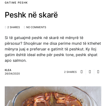
GATIME PESHK
Peshk në skarë
2 SHARES
NO COMMENTS
Si të gatuajmë peshk në skarë në mënyrë të
përsosur? Shoqëruar me disa perime mund të kthehet
mënyra juaj e preferuar e gatimit të peshkut. Ky lloj
gatim është ideal edhe për peshk tone, peshk shpat
apo salmon.
KLEA
2 SHARES
26/04/2020