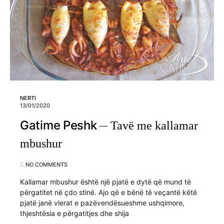
NERTI
13/01/2020
Gatime Peshk
Tavë me kallamar
mbushur
NO COMMENTS
Kallamar mbushur është një pjatë e dytë që mund të
përgatitet në çdo stinë. Ajo që e bënë të veçantë këtë
pjatë janë vlerat e pazëvendësueshme ushqimore,
thjeshtësia e përgatitjes dhe shija