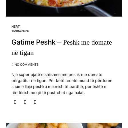
NERTI
16/05/2020
Gatime Peshk
Peshk me domate
në tigan
NO COMMENTS
Një super pjatë e shijshme me peshk me domate
përgatitur në tigan. Për këtë recetë mund të përdoren
shumë lloje peshku me mish të bardhë, por është e
rëndësishme që të pastrohet nga halat.