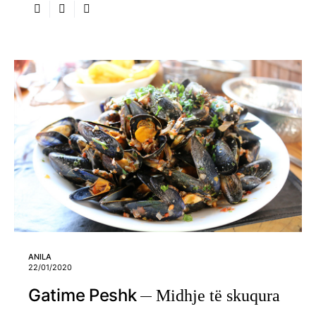
ANILA
22/01/2020
Gatime Peshk
Midhje të skuqura