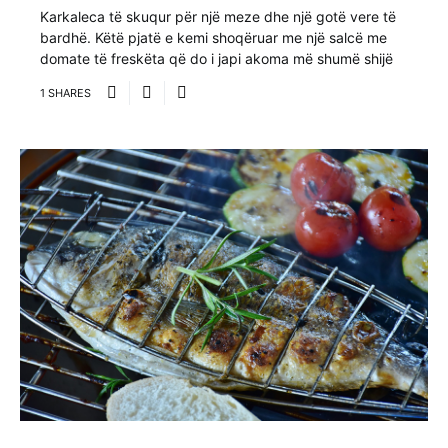
Karkaleca të skuqur për një meze dhe një gotë vere të
bardhë. Këtë pjatë e kemi shoqëruar me një salcë me
domate të freskëta që do i japi akoma më shumë shijë
1 SHARES