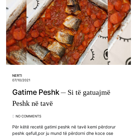
NERTI
07/10/2021
Gatime Peshk
Si të gatuajmë
Peshk në tavë
NO COMMENTS
Për këtë recetë gatimi peshk në tavë kemi përdorur
peshk qefull,por ju mund të përdorni dhe koce ose