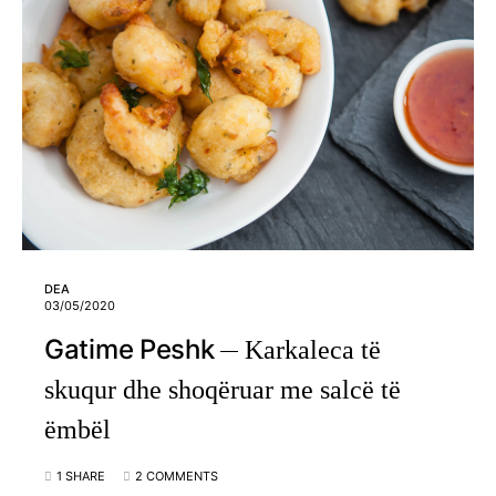
DEA
03/05/2020
Gatime Peshk
Karkaleca të
skuqur dhe shoqëruar me salcë të
ëmbël
1 SHARE
2 COMMENTS