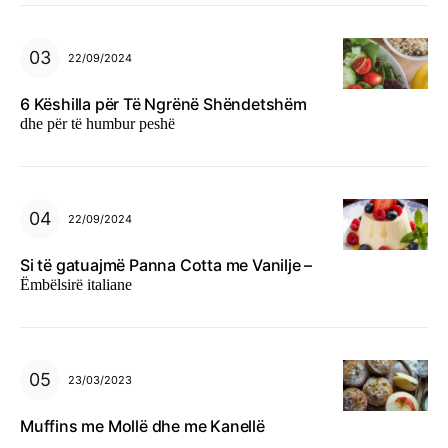
22/09/2024
6 Këshilla për Të Ngrënë Shëndetshëm
dhe për të humbur peshë
22/09/2024
Si të gatuajmë Panna Cotta me Vanilje –
Ëmbëlsirë italiane
23/03/2023
Muffins me Mollë dhe me Kanellë