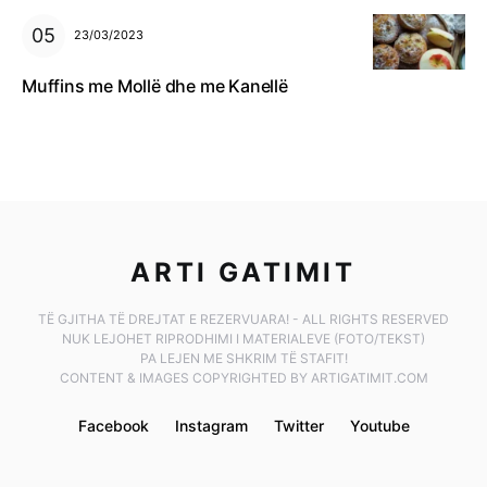
23/03/2023
Muffins me Mollë dhe me Kanellë
ARTI GATIMIT
TË GJITHA TË DREJTAT E REZERVUARA! - ALL RIGHTS RESERVED
NUK LEJOHET RIPRODHIMI I MATERIALEVE (FOTO/TEKST)
PA LEJEN ME SHKRIM TË STAFIT!
CONTENT & IMAGES COPYRIGHTED BY ARTIGATIMIT.COM
Facebook
Instagram
Twitter
Youtube