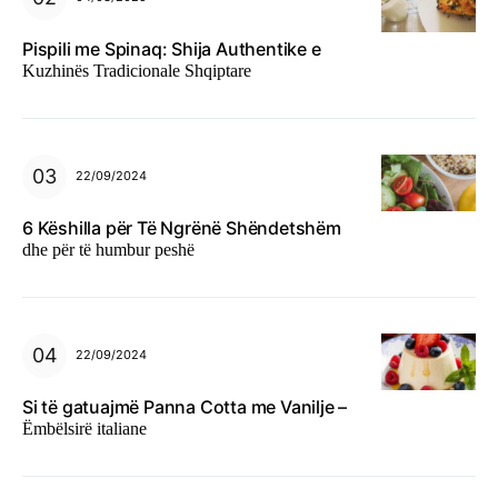
Pispili me Spinaq: Shija Authentike e
Kuzhinës Tradicionale Shqiptare
22/09/2024
6 Këshilla për Të Ngrënë Shëndetshëm
dhe për të humbur peshë
22/09/2024
Si të gatuajmë Panna Cotta me Vanilje –
Ëmbëlsirë italiane