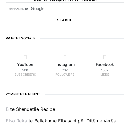
RRJETET SOCIALE
YouTube
Instagram
Facebook
50K
20K
150K
SUBSCRIBERS
FOLLOWERS
LIKES
KOMENTET E FUNDIT
B
te
Shendetlie Recipe
Elsa Reka
te
Ballakume Elbasani për Ditën e Verës