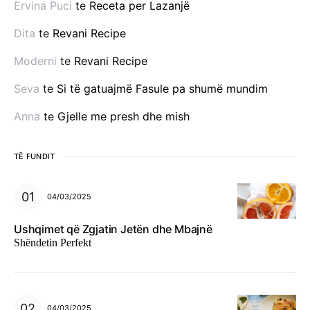
Ervina Puci
te
Receta per Lazanjë
Dita
te
Revani Recipe
Moderni
te
Revani Recipe
Seva
te
Si të gatuajmë Fasule pa shumë mundim
Anna
te
Gjelle me presh dhe mish
TË FUNDIT
04/03/2025
Ushqimet që Zgjatin Jetën dhe Mbajnë
Shëndetin Perfekt
04/03/2025