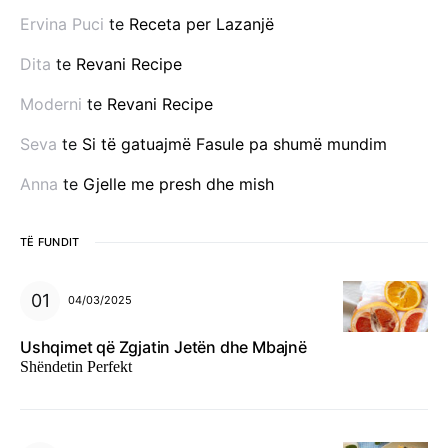
Ervina Puci
te
Receta per Lazanjë
Dita
te
Revani Recipe
Moderni
te
Revani Recipe
Seva
te
Si të gatuajmë Fasule pa shumë mundim
Anna
te
Gjelle me presh dhe mish
TË FUNDIT
04/03/2025
Ushqimet që Zgjatin Jetën dhe Mbajnë
Shëndetin Perfekt