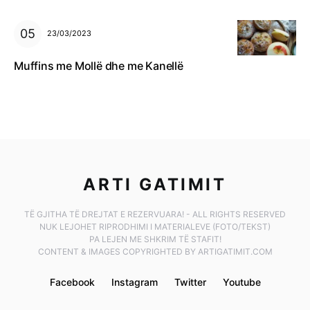
23/03/2023
Muffins me Mollë dhe me Kanellë
ARTI GATIMIT
TË GJITHA TË DREJTAT E REZERVUARA! - ALL RIGHTS RESERVED
NUK LEJOHET RIPRODHIMI I MATERIALEVE (FOTO/TEKST)
PA LEJEN ME SHKRIM TË STAFIT!
CONTENT & IMAGES COPYRIGHTED BY ARTIGATIMIT.COM
Facebook
Instagram
Twitter
Youtube