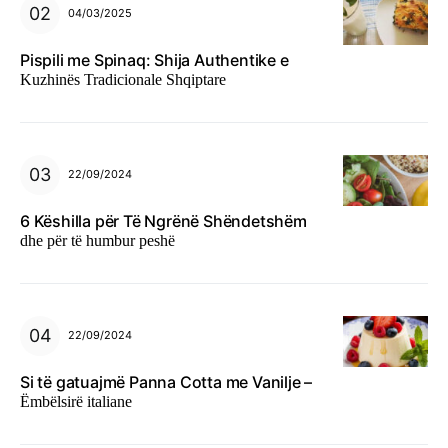
04/03/2025
Pispili me Spinaq: Shija Authentike e
Kuzhinës Tradicionale Shqiptare
22/09/2024
6 Këshilla për Të Ngrënë Shëndetshëm
dhe për të humbur peshë
22/09/2024
Si të gatuajmë Panna Cotta me Vanilje –
Ëmbëlsirë italiane