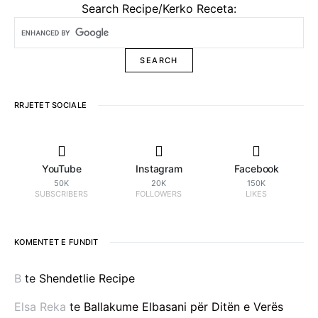
Search Recipe/Kerko Receta:
RRJETET SOCIALE
YouTube
Instagram
Facebook
50K
20K
150K
SUBSCRIBERS
FOLLOWERS
LIKES
KOMENTET E FUNDIT
B
te
Shendetlie Recipe
Elsa Reka
te
Ballakume Elbasani për Ditën e Verës