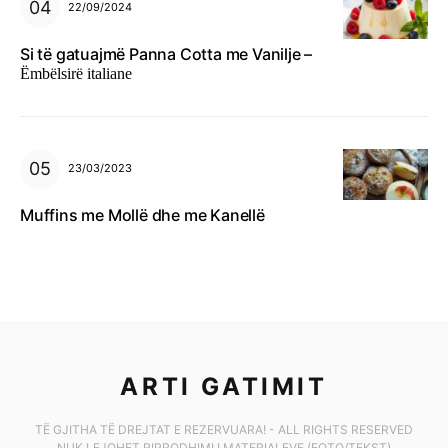
22/09/2024
Si të gatuajmë Panna Cotta me Vanilje –
Ëmbëlsirë italiane
23/03/2023
Muffins me Mollë dhe me Kanellë
ARTI GATIMIT
TË GJITHA TË DREJTAT E REZERVUARA! - ALL RIGHTS RESERVED
NUK LEJOHET RIPRODHIMI I MATERIALEVE (FOTO/TEKST)