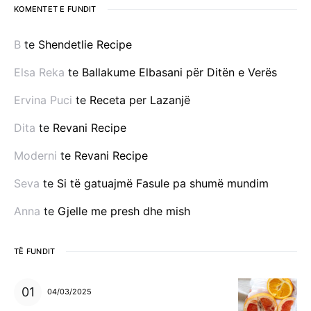
KOMENTET E FUNDIT
B
te
Shendetlie Recipe
Elsa Reka
te
Ballakume Elbasani për Ditën e Verës
Ervina Puci
te
Receta per Lazanjë
Dita
te
Revani Recipe
Moderni
te
Revani Recipe
Seva
te
Si të gatuajmë Fasule pa shumë mundim
Anna
te
Gjelle me presh dhe mish
TË FUNDIT
04/03/2025