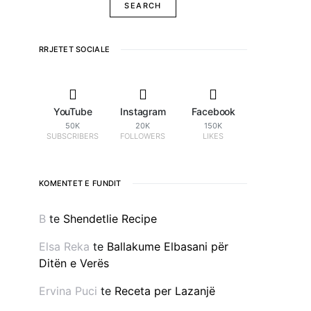
RRJETET SOCIALE
YouTube
Instagram
Facebook
50K
20K
150K
SUBSCRIBERS
FOLLOWERS
LIKES
KOMENTET E FUNDIT
B
te
Shendetlie Recipe
Elsa Reka
te
Ballakume Elbasani për
Ditën e Verës
Ervina Puci
te
Receta per Lazanjë