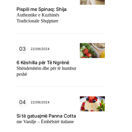
Pispili me Spinaq: Shija
Authentike e Kuzhinës
Tradicionale Shqiptare
22/09/2024
6 Këshilla për Të Ngrënë
Shëndetshëm dhe për të humbur
peshë
22/09/2024
Si të gatuajmë Panna Cotta
me Vanilje – Ëmbëlsirë italiane