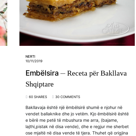
NERTI
10/11/2019
Embëlsira
Receta për Bakllava
Shqiptare
60 SHARES
30 COMMENTS
Bakllavaja është një ëmbëlsirë shumë e njohur në
vendet ballaknike dhe jo vetëm. Kjo ëmbëlsirë është
e bërë me petë të mbushura me arra, (bajame,
lajthi,pistak në disa vende), dhe e regjur me sherbet
ose mjaltë në disa vende të tjera. Thuhet që origjina