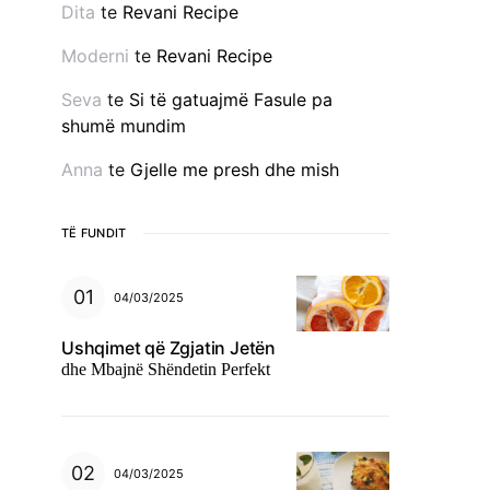
Dita
te
Revani Recipe
Moderni
te
Revani Recipe
Seva
te
Si të gatuajmë Fasule pa
shumë mundim
Anna
te
Gjelle me presh dhe mish
TË FUNDIT
04/03/2025
Ushqimet që Zgjatin Jetën
dhe Mbajnë Shëndetin Perfekt
04/03/2025