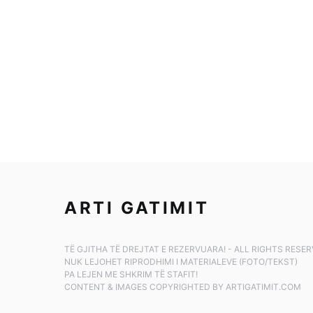
ARTI GATIMIT
TË GJITHA TË DREJTAT E REZERVUARA! - ALL RIGHTS RESE
NUK LEJOHET RIPRODHIMI I MATERIALEVE (FOTO/TEKST)
PA LEJEN ME SHKRIM TË STAFIT!
CONTENT & IMAGES COPYRIGHTED BY ARTIGATIMIT.COM