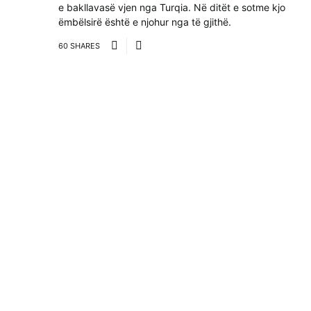
e bakllavasë vjen nga Turqia. Në ditët e sotme kjo
ëmbëlsirë është e njohur nga të gjithë.
60 SHARES