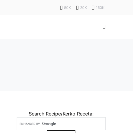
50K
20K
150K
Search Recipe/Kerko Receta: