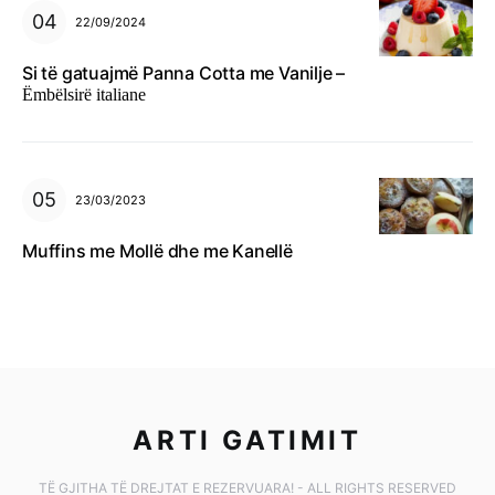
22/09/2024
Si të gatuajmë Panna Cotta me Vanilje –
Ëmbëlsirë italiane
23/03/2023
Muffins me Mollë dhe me Kanellë
ARTI GATIMIT
TË GJITHA TË DREJTAT E REZERVUARA! - ALL RIGHTS RESERVED