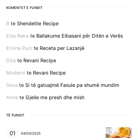
KOMENTET E FUNDIT
B
te
Shendetlie Recipe
Elsa Reka
te
Ballakume Elbasani për Ditën e Verës
Ervina Puci
te
Receta per Lazanjë
Dita
te
Revani Recipe
Moderni
te
Revani Recipe
Seva
te
Si të gatuajmë Fasule pa shumë mundim
Anna
te
Gjelle me presh dhe mish
TË FUNDIT
04/03/2025