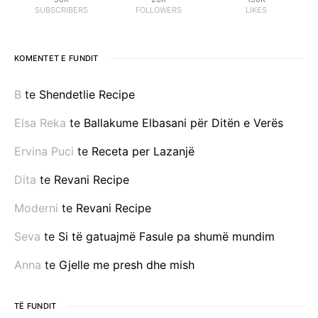
SUBSCRIBERS
FOLLOWERS
LIKES
KOMENTET E FUNDIT
B
te
Shendetlie Recipe
Elsa Reka
te
Ballakume Elbasani për Ditën e Verës
Ervina Puci
te
Receta per Lazanjë
Dita
te
Revani Recipe
Moderni
te
Revani Recipe
Seva
te
Si të gatuajmë Fasule pa shumë mundim
Anna
te
Gjelle me presh dhe mish
TË FUNDIT