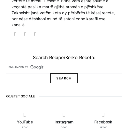
vërtetë të mrekullueshme. Edhe vera është shumë e
veçantë pasi ka marrë gjithë aromën e pjëshkëve.
Zakonisht janë vetëm keta dy përbërës të kësaj recete,
por nëse dëshironi mund të shtoni edhe karafil ose
kanellë.
Search Recipe/Kerko Receta:
RRJETET SOCIALE
YouTube
Instagram
Facebook
50K
20K
150K