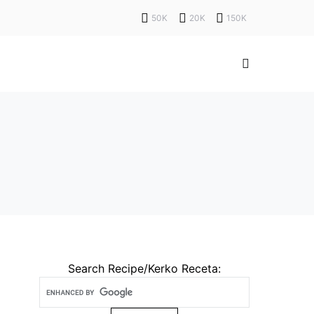
50K
20K
150K
Search Recipe/Kerko Receta: