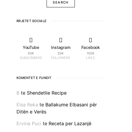
RRJETET SOCIALE
YouTube
Instagram
Facebook
50K
20K
150K
SUBSCRIBERS
FOLLOWERS
LIKES
KOMENTET E FUNDIT
B
te
Shendetlie Recipe
Elsa Reka
te
Ballakume Elbasani për
Ditën e Verës
Ervina Puci
te
Receta per Lazanjë