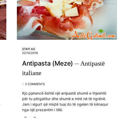
STAFI AG
22/10/2019
Antipasta (Meze)
Antipastë
italiane
2 COMMENTS
Kjo pjatancë është një anipastë shumë e thjeshtë
për tu përgatitur dhe shumë e mirë në të ngrënë.
ë
Jam i sigurt që miqtë tuaj do të ngelen të kënaqur
nga një prezantim i tillë.