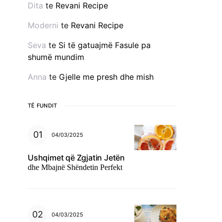
Dita
te
Revani Recipe
Moderni
te
Revani Recipe
Seva
te
Si të gatuajmë Fasule pa
shumë mundim
Anna
te
Gjelle me presh dhe mish
TË FUNDIT
04/03/2025
Ushqimet që Zgjatin Jetën
dhe Mbajnë Shëndetin Perfekt
04/03/2025