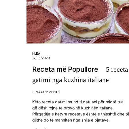
KLEA
17/06/2020
Receta më Popullore
5 receta
gatimi nga kuzhina italiane
NO COMMENTS
Këto receta gatimi mund ti gatuani për miqtë tuaj
që dëshirojnë të provojnë kuzhinën italiane.
Përgatitja e këtyre recetave është e thjeshtë dhe t
gjithë do të mahniten nga shija e pjatave.