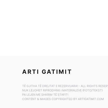
ARTI GATIMIT
TË GJITHA TË DREJTAT E REZERVUARA! - ALL RIGHTS RESE
NUK LEJOHET RIPRODHIMI I MATERIALEVE (FOTO/TEKST)
PA LEJEN ME SHKRIM TË STAFIT!
CONTENT & IMAGES COPYRIGHTED BY ARTIGATIMIT.COM