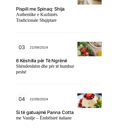
Pispili me Spinaq: Shija
Authentike e Kuzhinës
Tradicionale Shqiptare
22/09/2024
6 Këshilla për Të Ngrënë
Shëndetshëm dhe për të humbur
peshë
22/09/2024
Si të gatuajmë Panna Cotta
me Vanilje – Ëmbëlsirë italiane