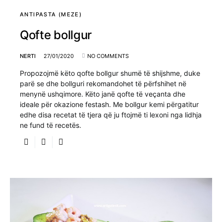
ANTIPASTA (MEZE)
Qofte bollgur
NERTI
27/01/2020
NO COMMENTS
Propozojmë këto qofte bollgur shumë të shijshme, duke
parë se dhe bollguri rekomandohet të përfshihet në
menynë ushqimore. Këto janë qofte të veçanta dhe
ideale për okazione festash. Me bollgur kemi përgatitur
edhe disa recetat të tjera që ju ftojmë ti lexoni nga lidhja
ne fund të recetës.