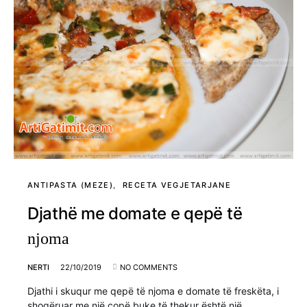
ANTIPASTA (MEZE)
RECETA VEGJETARJANE
Djathë me domate e qepë të
njoma
NERTI
22/10/2019
NO COMMENTS
Djathi i skuqur me qepë të njoma e domate të freskëta, i
shoqëruar me një copë buke të thekur është një