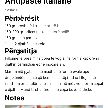
Antipastë italiane
Sasia:
0
Përbërësit
150
gr
proshutë krudo
e prerë hollë
150-200
gr
sallam toskan
i prerë hollë
150
gr
djath parmixhan
1
ose 2 djathë mocarela
Përgatitja
Fillojmë të presim në copa të vogla, në formë katrore si
djathin parmixhan edhe mocarelën.
Marrim një pjatancë të madhe në formë ovale apo
drejtkëndëshi ( atë që kemi në shtëpi), dhe fillojmë të
rendisim proshutën dhe sallamin, në mës vendosim copat
e djathit. Mund ta shoqëroni me copa buke të thekur.
Notes