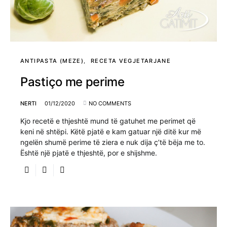
ANTIPASTA (MEZE)
RECETA VEGJETARJANE
Pastiço me perime
NERTI
01/12/2020
NO COMMENTS
Kjo recetë e thjeshtë mund të gatuhet me perimet që
keni në shtëpi. Këtë pjatë e kam gatuar një ditë kur më
ngelën shumë perime të ziera e nuk dija ç’të bëja me to.
Është një pjatë e thjeshtë, por e shijshme.