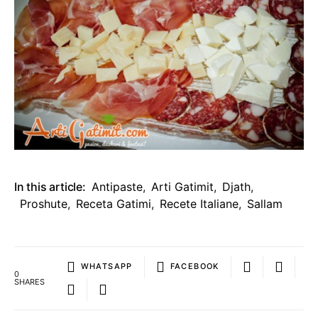
In this article:
Antipaste
,
Arti Gatimit
,
Djath
,
Proshute
,
Receta Gatimi
,
Recete Italiane
,
Sallam
WHATSAPP
FACEBOOK
0
SHARES