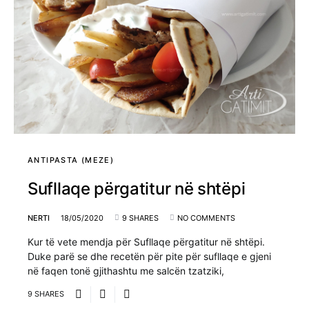
ANTIPASTA (MEZE)
Sufllaqe përgatitur në shtëpi
NERTI
18/05/2020
9 SHARES
NO COMMENTS
Kur të vete mendja për Sufllaqe përgatitur në shtëpi.
Duke parë se dhe recetën për pite për sufllaqe e gjeni
në faqen tonë gjithashtu me salcën tzatziki,
9 SHARES