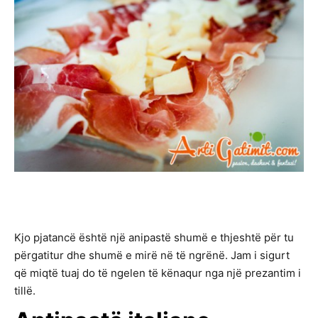
Kjo pjatancë është një anipastë shumë e thjeshtë për tu
përgatitur dhe shumë e mirë në të ngrënë. Jam i sigurt
që miqtë tuaj do të ngelen të kënaqur nga një prezantim i
tillë.