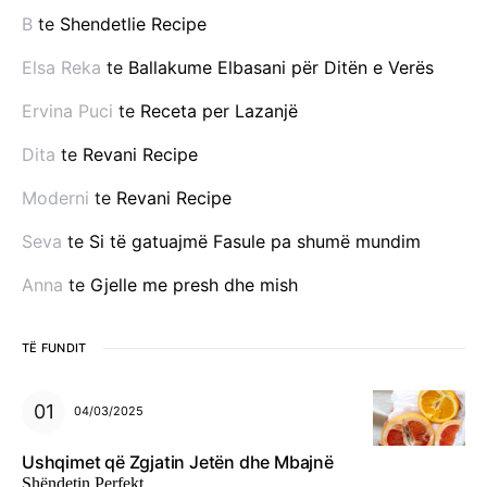
B
te
Shendetlie Recipe
Elsa Reka
te
Ballakume Elbasani për Ditën e Verës
Ervina Puci
te
Receta per Lazanjë
Dita
te
Revani Recipe
Moderni
te
Revani Recipe
Seva
te
Si të gatuajmë Fasule pa shumë mundim
Anna
te
Gjelle me presh dhe mish
TË FUNDIT
04/03/2025
Ushqimet që Zgjatin Jetën dhe Mbajnë
Shëndetin Perfekt