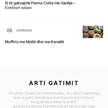
Si të gatuajmë Panna Cotta me Vanilje –
Ëmbëlsirë italiane
23/03/2023
Muffins me Mollë dhe me Kanellë
ARTI GATIMIT
TË GJITHA TË DREJTAT E REZERVUARA! - ALL RIGHTS RESERVED
NUK LEJOHET RIPRODHIMI I MATERIALEVE (FOTO/TEKST)
PA LEJEN ME SHKRIM TË STAFIT!
CONTENT & IMAGES COPYRIGHTED BY ARTIGATIMIT.COM