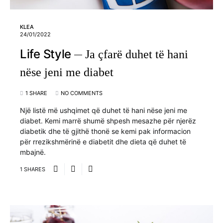
KLEA
24/01/2022
Life Style
Ja çfarë duhet të hani
nëse jeni me diabet
1 SHARE
NO COMMENTS
Një listë më ushqimet që duhet të hani nëse jeni me
diabet. Kemi marrë shumë shpesh mesazhe për njerëz
diabetik dhe të gjithë thonë se kemi pak informacion
për rrezikshmërinë e diabetit dhe dieta që duhet të
mbajnë.
1 SHARES