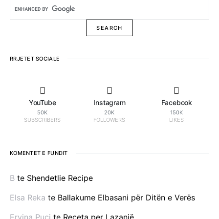
RRJETET SOCIALE
YouTube
Instagram
Facebook
50K
20K
150K
SUBSCRIBERS
FOLLOWERS
LIKES
KOMENTET E FUNDIT
B
te
Shendetlie Recipe
Elsa Reka
te
Ballakume Elbasani për Ditën e Verës
Ervina Puci
te
Receta per Lazanjë