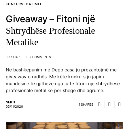
KONKURSI GATIMIT
Giveaway – Fitoni një
Shtrydhëse Profesionale
Metalike
1 SHARE
2 COMMENTS
Në bashkëpunim me Depo.casa ju prezantojmë me
giveaway e radhës. Me këtë konkurs ju japim
mundësinë të gjithëve nga ju të fitoni një shtrydhëse
profesionale metalike për shegë dhe agrume.
NERTI
1 SHARES
03/11/2020