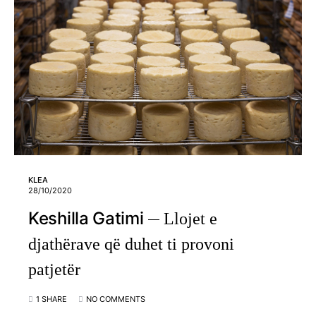
KLEA
28/10/2020
Keshilla Gatimi
Llojet e
djathërave që duhet ti provoni
patjetër
1 SHARE
NO COMMENTS