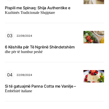
Pispili me Spinaq: Shija Authentike e
Kuzhinës Tradicionale Shqiptare
22/09/2024
6 Këshilla për Të Ngrënë Shëndetshëm
dhe për të humbur peshë
22/09/2024
Si të gatuajmë Panna Cotta me Vanilje –
Ëmbëlsirë italiane