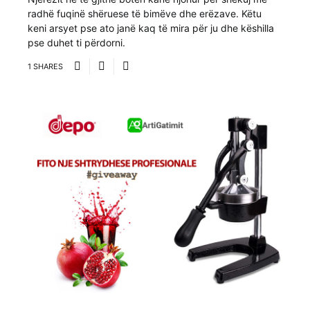
radhë fuqinë shëruese të bimëve dhe erëzave. Këtu
keni arsyet pse ato janë kaq të mira për ju dhe këshilla
pse duhet ti përdorni.
1 SHARES