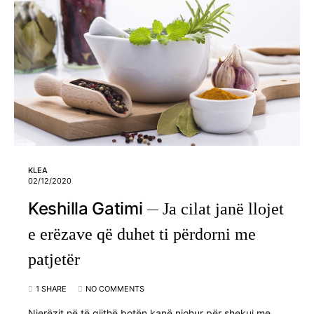
KLEA
02/12/2020
Keshilla Gatimi
Ja cilat janë llojet
e erëzave që duhet ti përdorni me
patjetër
1 SHARE
NO COMMENTS
Njerëzit në të gjithë botën kanë njohur për shekuj me