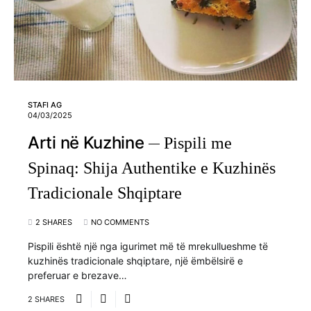
STAFI AG
04/03/2025
Arti në Kuzhine
Pispili me
Spinaq: Shija Authentike e Kuzhinës
Tradicionale Shqiptare
2 SHARES
NO COMMENTS
Pispili është një nga igurimet më të mrekullueshme të
kuzhinës tradicionale shqiptare, një ëmbëlsirë e
preferuar e brezave…
2 SHARES