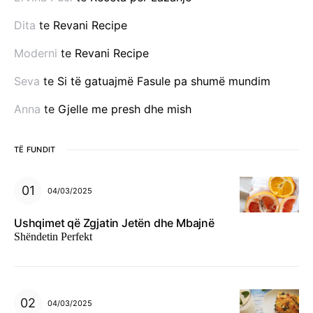
Dita
te
Revani Recipe
Moderni
te
Revani Recipe
Seva
te
Si të gatuajmë Fasule pa shumë mundim
Anna
te
Gjelle me presh dhe mish
TË FUNDIT
04/03/2025
Ushqimet që Zgjatin Jetën dhe Mbajnë
Shëndetin Perfekt
04/03/2025