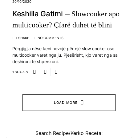
20/10/2020
Keshilla Gatimi
Slowcooker apo
multicooker? Çfarë duhet të blini
1 SHARE
NO COMMENTS
Përgjigjja nëse keni nevojë për një slow cooker ose
multicooker varet nga ju. Pjesërisht, kjo varet nga sa
dëshironi të shpenzoni.
1 SHARES
LOAD MORE
Search Recipe/Kerko Receta: