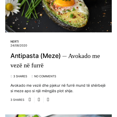
NERTI
24/08/2020
Antipasta (Meze)
Avokado me
vezë në furrë
3 SHARES
NO COMMENTS
Avokado me vezë dhe pjekur në furrë mund të shërbejë
si meze apo si një mëngjës plot shije.
3 SHARES