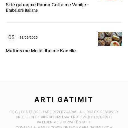
Si të gatuajmë Panna Cotta me Vanilje –
Ëmbëlsirë italiane
23/03/2023
Muffins me Mollë dhe me Kanellë
ARTI GATIMIT
TË GJITHA TË DREJTAT E REZERVUARA! - ALL RIGHTS RESERVED
NUK LEJOHET RIPRODHIMI I MATERIALEVE (FOTO/TEKST)
PA LEJEN ME SHKRIM TË STAFIT!
CONTENT & IMAGES COPYRIGHTED BY ARTIGATIMIT.COM