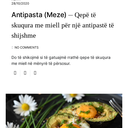
28/10/2020
Antipasta (Meze)
Qepë të
skuqura me miell për një antipastë të
shijshme
NO COMMENTS
Do të shikojmë si të gatuajmë rrathë qepe të skuqura
me miell në mënyrë të përsosur.