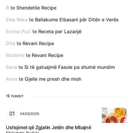
B
te
Shendetlie Recipe
Elsa Reka
te
Ballakume Elbasani për Ditën e Verës
Ervina Puci
te
Receta per Lazanjë
Dita
te
Revani Recipe
Moderni
te
Revani Recipe
Seva
te
Si të gatuajmë Fasule pa shumë mundim
Anna
te
Gjelle me presh dhe mish
TË FUNDIT
04/03/2025
Ushqimet që Zgjatin Jetën dhe Mbajnë