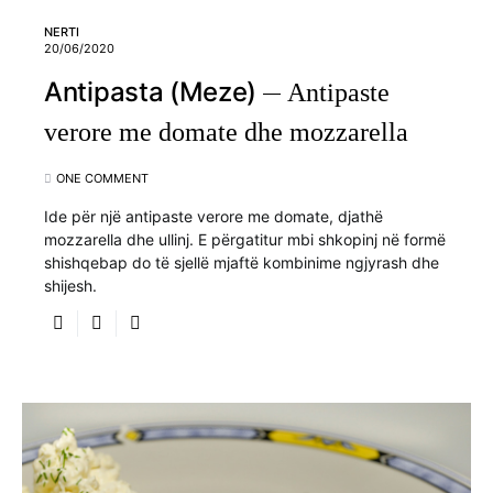
NERTI
20/06/2020
Antipasta (Meze)
Antipaste
verore me domate dhe mozzarella
ONE COMMENT
Ide për një antipaste verore me domate, djathë
mozzarella dhe ullinj. E përgatitur mbi shkopinj në formë
shishqebap do të sjellë mjaftë kombinime ngjyrash dhe
shijesh.