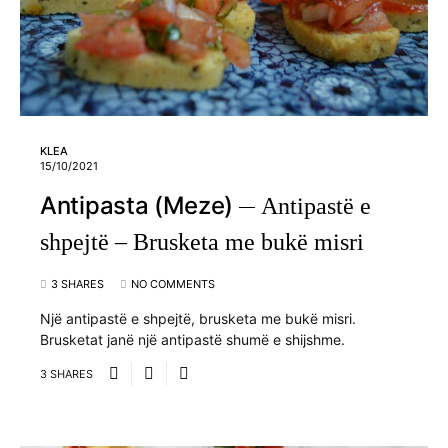
KLEA
15/10/2021
Antipasta (Meze)
Antipastë e
shpejtë – Brusketa me bukë misri
3 SHARES
NO COMMENTS
Një antipastë e shpejtë, brusketa me bukë misri.
Brusketat janë një antipastë shumë e shijshme.
3 SHARES