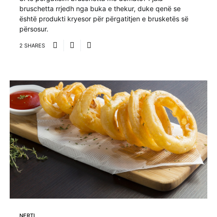
bruschetta rrjedh nga buka e thekur, duke qenë se
është produkti kryesor për përgatitjen e brusketës së
përsosur.
2 SHARES
NERTI