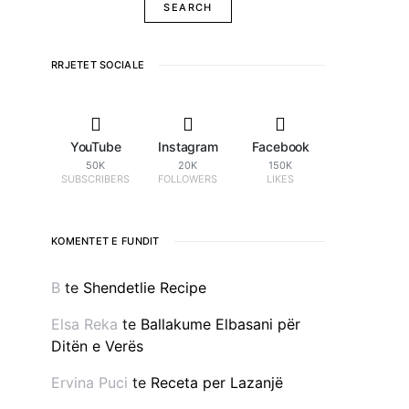
RRJETET SOCIALE
YouTube
Instagram
Facebook
50K
20K
150K
SUBSCRIBERS
FOLLOWERS
LIKES
KOMENTET E FUNDIT
B
te
Shendetlie Recipe
Elsa Reka
te
Ballakume Elbasani për
Ditën e Verës
Ervina Puci
te
Receta per Lazanjë