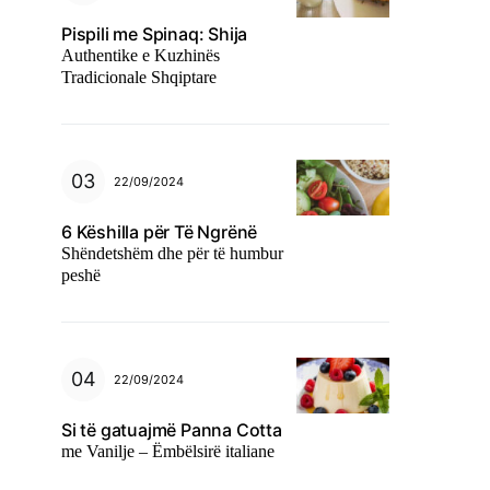
Pispili me Spinaq: Shija
Authentike e Kuzhinës
Tradicionale Shqiptare
22/09/2024
6 Këshilla për Të Ngrënë
Shëndetshëm dhe për të humbur
peshë
22/09/2024
Si të gatuajmë Panna Cotta
me Vanilje – Ëmbëlsirë italiane