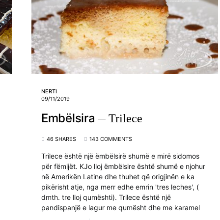
NERTI
09/11/2019
Embëlsira
Trilece
46 SHARES
143 COMMENTS
Trilece është një ëmbëlsirë shumë e mirë sidomos
për fëmijët. KJo lloj ëmbëlsire është shumë e njohur
në Amerikën Latine dhe thuhet që origjinën e ka
pikërisht atje, nga merr edhe emrin 'tres leches', (
dmth. tre lloj qumështi). Trilece është një
pandispanjë e lagur me qumësht dhe me karamel