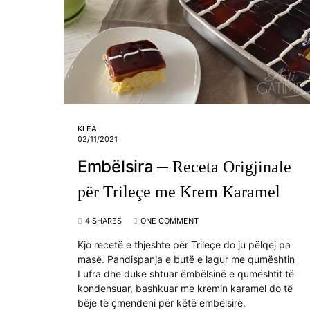
KLEA
02/11/2021
Embëlsira
Receta Origjinale
për Trileçe me Krem Karamel
4 SHARES
ONE COMMENT
Kjo recetë e thjeshte për Trileçe do ju pëlqej pa
masë. Pandispanja e butë e lagur me qumështin
Lufra dhe duke shtuar ëmbëlsinë e qumështit të
kondensuar, bashkuar me kremin karamel do të
bëjë të çmendeni për këtë ëmbëlsirë.