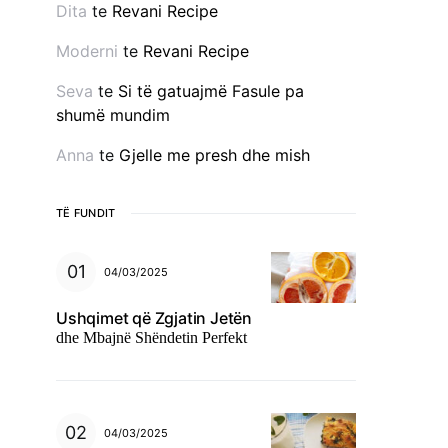
Dita
te
Revani Recipe
Moderni
te
Revani Recipe
Seva
te
Si të gatuajmë Fasule pa
shumë mundim
Anna
te
Gjelle me presh dhe mish
TË FUNDIT
04/03/2025
Ushqimet që Zgjatin Jetën
dhe Mbajnë Shëndetin Perfekt
04/03/2025