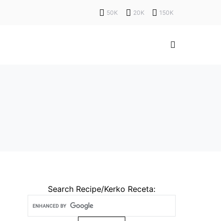
50K
20K
150K
Search Recipe/Kerko Receta: