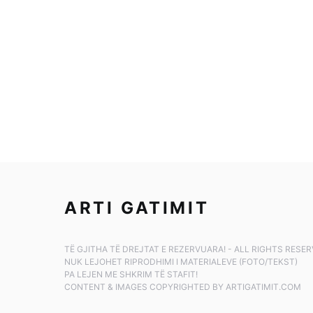
ARTI GATIMIT
TË GJITHA TË DREJTAT E REZERVUARA! - ALL RIGHTS RESE
NUK LEJOHET RIPRODHIMI I MATERIALEVE (FOTO/TEKST)
PA LEJEN ME SHKRIM TË STAFIT!
CONTENT & IMAGES COPYRIGHTED BY ARTIGATIMIT.COM