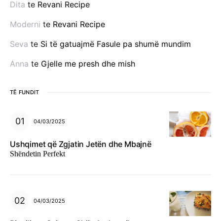
Dita
te
Revani Recipe
Moderni
te
Revani Recipe
Seva
te
Si të gatuajmë Fasule pa shumë mundim
Anna
te
Gjelle me presh dhe mish
TË FUNDIT
04/03/2025
Ushqimet që Zgjatin Jetën dhe Mbajnë
Shëndetin Perfekt
04/03/2025