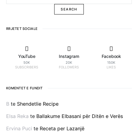
RRJETET SOCIALE
YouTube
Instagram
Facebook
50K
20K
150K
SUBSCRIBERS
FOLLOWERS
LIKES
KOMENTET E FUNDIT
B
te
Shendetlie Recipe
Elsa Reka
te
Ballakume Elbasani për Ditën e Verës
Ervina Puci
te
Receta per Lazanjë