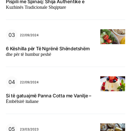
Pispili me Spinaq: Shija Authentike e
Kuzhinës Tradicionale Shqiptare
22/09/2024
6 Këshilla për Të Ngrënë Shëndetshëm
dhe për të humbur peshë
22/09/2024
Si të gatuajmë Panna Cotta me Vanilje –
Ëmbëlsirë italiane
23/03/2023