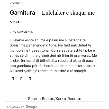
22/10/2019
Garnitura
Lulelakër e skuqur me
vezë
NO COMMENTS
Lulelakra është shumë e pasur me substanca të
dobishme për shëndetin tonë. Në fakt nuk duhët të
mungojë në tryezat tona. Kjo zarzavate është tipike e
stinës së dimrit, e gjejmë deri në fillim të pranverës. Me
lulelakrën mund të bëjmë disa receta si pjata të para
apo garnitura për të shoqëruar pjata me mish a peshk.
Ne kemi sjellë një recetë të thjeshtë e të shpejtë.
Search Recipe/Kerko Receta: