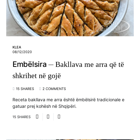
KLEA
08/12/2020
Embëlsira
Bakllava me arra që të
shkrihet në gojë
15 SHARES
2 COMMENTS
Receta bakllava me arra është ëmbëlsirë tradicionale e
gatuar prej kohësh në Shqipëri.
15 SHARES