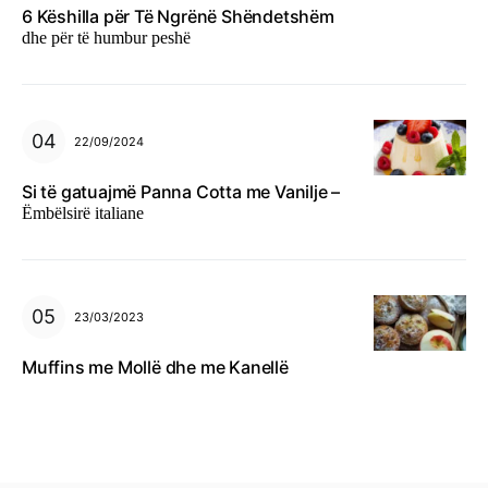
6 Këshilla për Të Ngrënë Shëndetshëm
dhe për të humbur peshë
22/09/2024
Si të gatuajmë Panna Cotta me Vanilje –
Ëmbëlsirë italiane
23/03/2023
Muffins me Mollë dhe me Kanellë