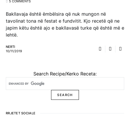
5 COMMENTS
Bakllavaja është ëmbëlsira që nuk mungon në
tavolinat tona në festat e fundvitit. Kjo recetë që ne
japim këtu është ajo e bakllavasë turke që është më e
lehtë.
NERTI
10/11/2019
Search Recipe/Kerko Receta:
RRJETET SOCIALE