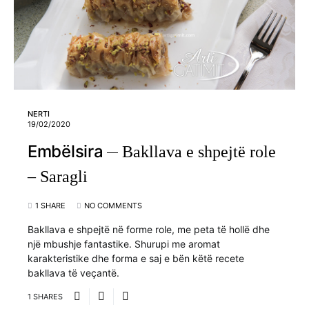
NERTI
19/02/2020
Embëlsira
Bakllava e shpejtë role
– Saragli
1 SHARE
NO COMMENTS
Bakllava e shpejtë në forme role, me peta të hollë dhe
një mbushje fantastike. Shurupi me aromat
karakteristike dhe forma e saj e bën këtë recete
bakllava të veçantë.
1 SHARES