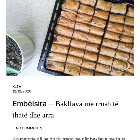
KLEA
12/12/2020
Embëlsira
Bakllava me rrush të
thatë dhe arra
NO COMMENTS
Kjo metodë që ne do tju tregojmë për bakllava me fruta