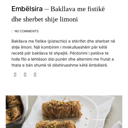
Embëlsira
Bakllava me fistikë
dhe sherbet shije limoni
NO COMMENTS
Bakllava me fistike (pistachio) e shkrifet dhe sherbet në
shije limoni. Një kombinim i mrekullueshëm për këtë
recetë për bakllava të shpejtë. Përdorimi i petëve te
holla filo e lehtëson disi punën dhe alternimi me frutat e
thata e bën shumë të dëshirueshme këtë ëmbëlsirë.