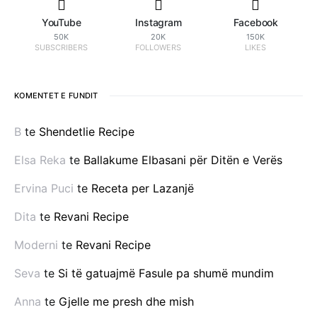
YouTube
Instagram
Facebook
50K
20K
150K
SUBSCRIBERS
FOLLOWERS
LIKES
KOMENTET E FUNDIT
B
te
Shendetlie Recipe
Elsa Reka
te
Ballakume Elbasani për Ditën e Verës
Ervina Puci
te
Receta per Lazanjë
Dita
te
Revani Recipe
Moderni
te
Revani Recipe
Seva
te
Si të gatuajmë Fasule pa shumë mundim
Anna
te
Gjelle me presh dhe mish