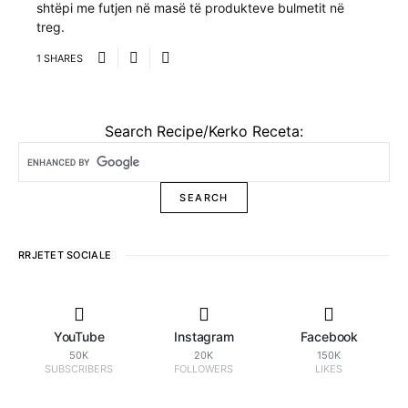
shtëpi me futjen në masë të produkteve bulmetit në
treg.
1 SHARES
Search Recipe/Kerko Receta:
RRJETET SOCIALE
YouTube
Instagram
Facebook
50K
20K
150K
SUBSCRIBERS
FOLLOWERS
LIKES