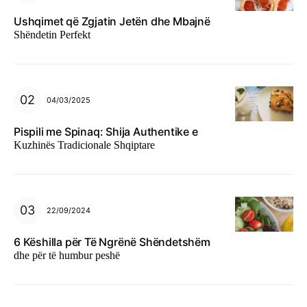
Ushqimet që Zgjatin Jetën dhe Mbajnë
Shëndetin Perfekt
04/03/2025
Pispili me Spinaq: Shija Authentike e
Kuzhinës Tradicionale Shqiptare
22/09/2024
6 Këshilla për Të Ngrënë Shëndetshëm
dhe për të humbur peshë