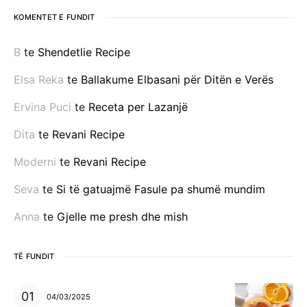
KOMENTET E FUNDIT
B
te
Shendetlie Recipe
Elsa Reka
te
Ballakume Elbasani për Ditën e Verës
Ervina Puci
te
Receta per Lazanjë
Dita
te
Revani Recipe
Moderni
te
Revani Recipe
Seva
te
Si të gatuajmë Fasule pa shumë mundim
Anna
te
Gjelle me presh dhe mish
TË FUNDIT
04/03/2025