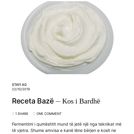
STAFI AG
22/10/2019
Receta Bazë
Kos i Bardhë
1 SHARE
ONE COMMENT
Fermentimi i qumështit mund të jetë një nga teknikat më
të vjetra. Shume amvisa e kanë lëne bërjen e kosit ne