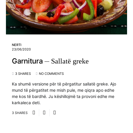
NERTI
23/06/2020
Garnitura
Sallatë greke
3 SHARES
NO COMMENTS
Ka shumë versione për të përgatitur sallatë greke. Ajo
mund të përgatitet me mish pule, me qiqra apo edhe
me kos të bardhë. Ju këshillojmë ta provoni edhe me
karkaleca deti.
3 SHARES