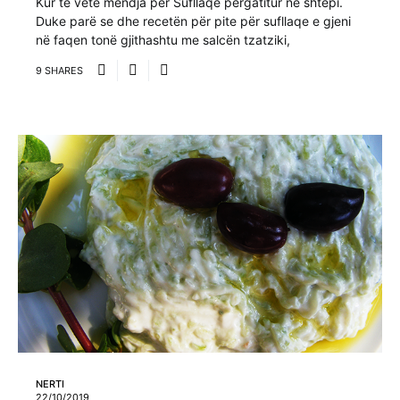
Kur të vete mendja për Sufllaqe përgatitur në shtëpi.
Duke parë se dhe recetën për pite për sufllaqe e gjeni
në faqen tonë gjithashtu me salcën tzatziki,
9 SHARES
NERTI
22/10/2019