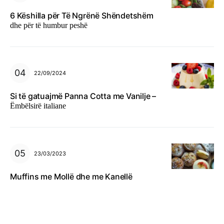
6 Këshilla për Të Ngrënë Shëndetshëm
dhe për të humbur peshë
22/09/2024
Si të gatuajmë Panna Cotta me Vanilje –
Ëmbëlsirë italiane
23/03/2023
Muffins me Mollë dhe me Kanellë