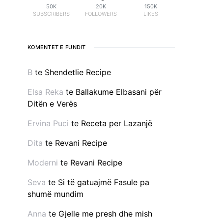
50K
20K
150K
SUBSCRIBERS
FOLLOWERS
LIKES
KOMENTET E FUNDIT
B
te
Shendetlie Recipe
Elsa Reka
te
Ballakume Elbasani për
Ditën e Verës
Ervina Puci
te
Receta per Lazanjë
Dita
te
Revani Recipe
Moderni
te
Revani Recipe
Seva
te
Si të gatuajmë Fasule pa
shumë mundim
Anna
te
Gjelle me presh dhe mish