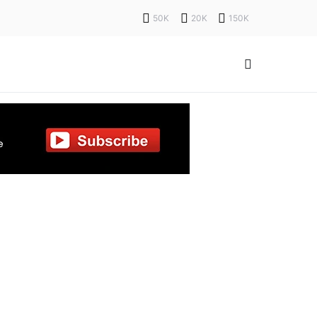
50K
20K
150K