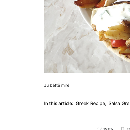
Ju bëftë mirë!
In this article:
Greek Recipe
,
Salsa Gre
9 SHARES
F