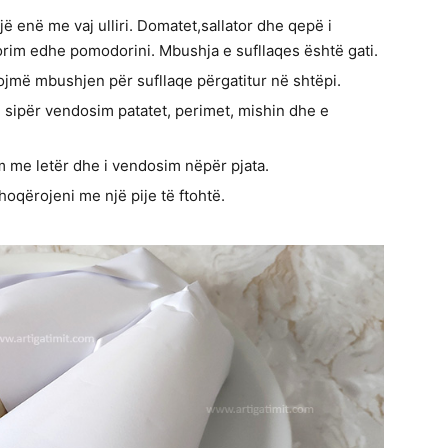
ë enë me vaj ulliri. Domatet,sallator dhe qepë i
rim edhe pomodorini. Mbushja e sufllaqes është gati.
llojmë mbushjen për sufllaqe përgatitur në shtëpi.
, sipër vendosim patatet, perimet, mishin dhe e
m me letër dhe i vendosim nëpër pjata.
hoqërojeni me një pije të ftohtë.