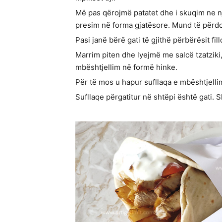
Më pas qërojmë patatet dhe i skuqim ne nj
presim në forma gjatësore. Mund të përdo
Pasi janë bërë gati të gjithë përbërësit fi
Marrim piten dhe lyejmë me salcë tzatziki
mbështjellim në formë hinke.
Për të mos u hapur sufllaqa e mbështjelli
Sufllaqe përgatitur në shtëpi është gati. S