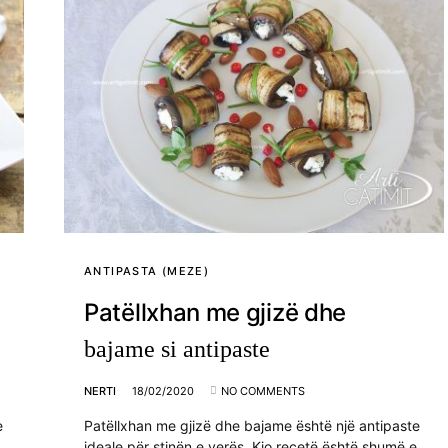
ANTIPASTA (MEZE)
Patëllxhan me gjizë dhe
bajame si antipaste
NERTI
18/02/2020
NO COMMENTS
e
Patëllxhan me gjizë dhe bajame është një antipaste
ideale për stinën e verës. Kjo recetë është shumë e