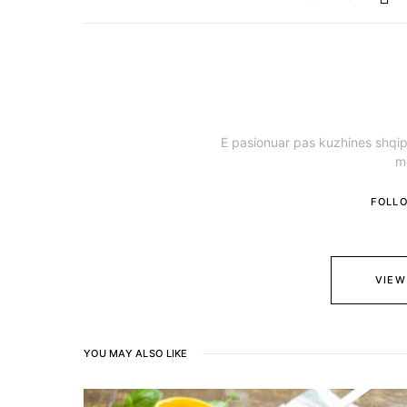
E pasionuar pas kuzhines shqipt
m
FOLL
VIEW
YOU MAY ALSO LIKE