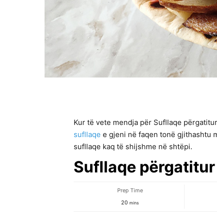
Kur të vete mendja për Sufllaqe përgatitu
sufllaqe
e gjeni në faqen tonë gjithashtu
sufllaqe kaq të shijshme në shtëpi.
Sufllaqe përgatitur
Prep Time
minutes
20
mins