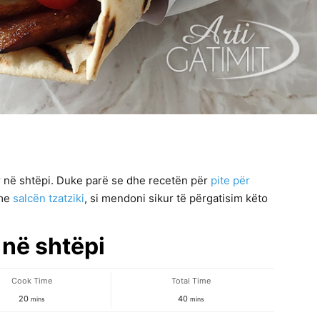
r në shtëpi. Duke parë se dhe recetën për
pite për
 me
salcën tzatziki
, si mendoni sikur të përgatisim këto
 në shtëpi
Cook Time
Total Time
minutes
minutes
20
40
mins
mins