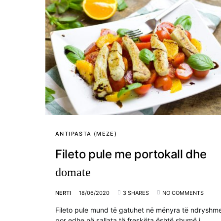
ANTIPASTA (MEZE)
Fileto pule me portokall dhe
domate
NERTI
18/06/2020
3 SHARES
NO COMMENTS
Fileto pule mund të gatuhet në mënyra të ndryshm
por edhe në sallata të freskëta është shumë i