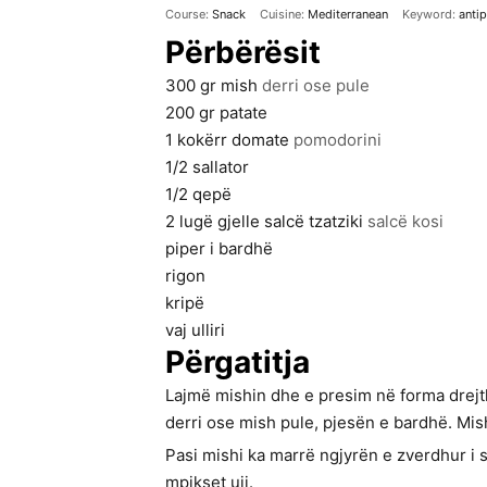
Course:
Snack
Cuisine:
Mediterranean
Keyword:
anti
Përbërësit
300
gr
mish
derri ose pule
200
gr
patate
1
kokërr
domate
pomodorini
1/2
sallator
1/2
qepë
2
lugë gjelle
salcë tzatziki
salcë kosi
piper i bardhë
rigon
kripë
vaj ulliri
Përgatitja
Lajmë mishin dhe e presim në forma drej
derri ose mish pule, pjesën e bardhë. Mish
Pasi mishi ka marrë ngjyrën e zverdhur i s
mpikset uji.