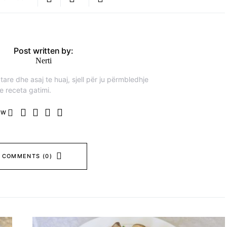
Post written by:
Nerti
are dhe asaj te huaj, sjell për ju përmbledhje
e receta gatimi.
OW
 COMMENTS (0)