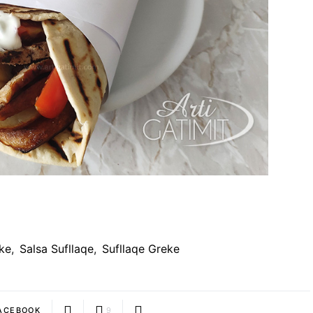
ke
,
Salsa Sufllaqe
,
Sufllaqe Greke
ACEBOOK
9