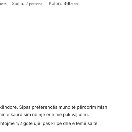
Sasia:
2
Kalori:
360
persona
kcal
paste
tkëndore. Sipas preferencës mund të përdorim mish
in e kaurdisim në një enë me pak vaj ulliri.
htojmë 1/2 gotë ujë, pak kripë dhe e lemë sa të