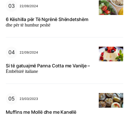
22/09/2024
6 Këshilla për Të Ngrënë Shëndetshëm
dhe për të humbur peshë
22/09/2024
Si të gatuajmë Panna Cotta me Vanilje –
Ëmbëlsirë italiane
23/03/2023
Muffins me Mollë dhe me Kanellë