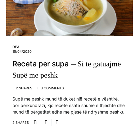
DEA
15/04/2020
Receta per supa
Si të gatuajmë
Supë me peshk
2 SHARES
3 COMMENTS
Supë me peshk mund të duket një recetë e vështirë,
por përkundrazi, kjo recetë është shumë e thjeshtë dhe
mund të përgatitet edhe me pjesë të ndryshme peshku.
2 SHARES