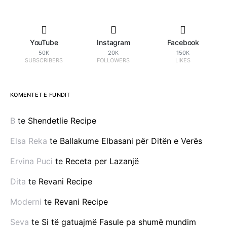
YouTube
Instagram
Facebook
50K
20K
150K
SUBSCRIBERS
FOLLOWERS
LIKES
KOMENTET E FUNDIT
B
te
Shendetlie Recipe
Elsa Reka
te
Ballakume Elbasani për Ditën e Verës
Ervina Puci
te
Receta per Lazanjë
Dita
te
Revani Recipe
Moderni
te
Revani Recipe
Seva
te
Si të gatuajmë Fasule pa shumë mundim