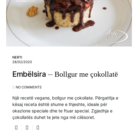
NERTI
28/02/2020
Embëlsira
Bollgur me çokollatë
NO COMMENTS
Një recetë vegane, bollgur me çokollate. Përgatitja e
kësaj receta është shume e thjeshte, ideale për
okazione speciale dhe te ftuar special. Zgjedhja e
çokollatës duhet te jete nga më cilësoret.