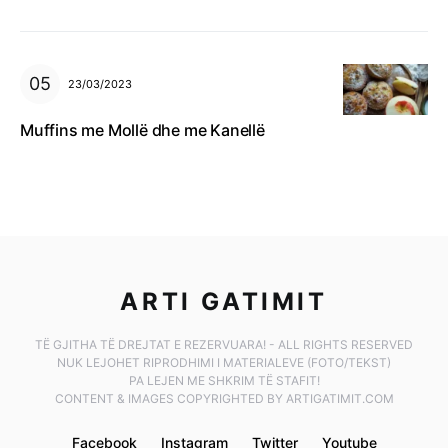
23/03/2023
Muffins me Mollë dhe me Kanellë
ARTI GATIMIT
TË GJITHA TË DREJTAT E REZERVUARA! - ALL RIGHTS RESERVED
NUK LEJOHET RIPRODHIMI I MATERIALEVE (FOTO/TEKST)
PA LEJEN ME SHKRIM TË STAFIT!
CONTENT & IMAGES COPYRIGHTED BY ARTIGATIMIT.COM
Facebook
Instagram
Twitter
Youtube