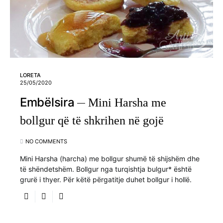
LORETA
25/05/2020
Embëlsira
Mini Harsha me
bollgur që të shkrihen në gojë
NO COMMENTS
Mini Harsha (harcha) me bollgur shumë të shijshëm dhe
të shëndetshëm. Bollgur nga turqishtja bulgur* është
grurë i thyer. Për këtë përgatitje duhet bollgur i hollë.