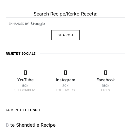
Search Recipe/Kerko Receta:
RRJETET SOCIALE
YouTube
Instagram
Facebook
50K
20K
150K
SUBSCRIBERS
FOLLOWERS
LIKES
KOMENTET E FUNDIT
B
te
Shendetlie Recipe