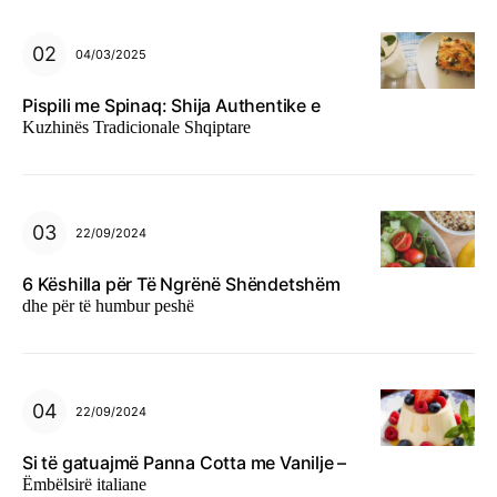
04/03/2025
Pispili me Spinaq: Shija Authentike e
Kuzhinës Tradicionale Shqiptare
22/09/2024
6 Këshilla për Të Ngrënë Shëndetshëm
dhe për të humbur peshë
22/09/2024
Si të gatuajmë Panna Cotta me Vanilje –
Ëmbëlsirë italiane