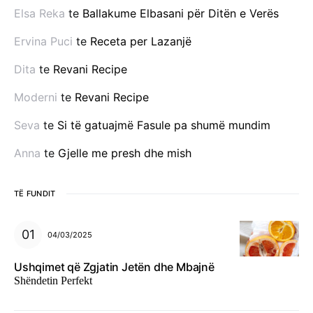
Elsa Reka
te
Ballakume Elbasani për Ditën e Verës
Ervina Puci
te
Receta per Lazanjë
Dita
te
Revani Recipe
Moderni
te
Revani Recipe
Seva
te
Si të gatuajmë Fasule pa shumë mundim
Anna
te
Gjelle me presh dhe mish
TË FUNDIT
04/03/2025
Ushqimet që Zgjatin Jetën dhe Mbajnë
Shëndetin Perfekt