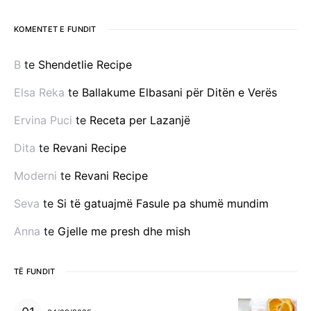
KOMENTET E FUNDIT
B
te
Shendetlie Recipe
Elsa Reka
te
Ballakume Elbasani për Ditën e Verës
Ervina Puci
te
Receta per Lazanjë
Dita
te
Revani Recipe
Moderni
te
Revani Recipe
Seva
te
Si të gatuajmë Fasule pa shumë mundim
Anna
te
Gjelle me presh dhe mish
TË FUNDIT