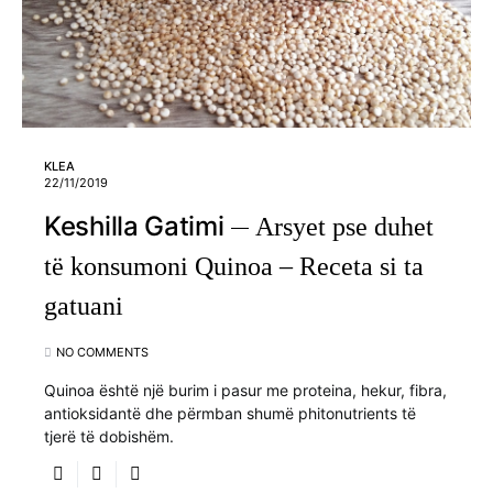
KLEA
22/11/2019
Keshilla Gatimi
Arsyet pse duhet
të konsumoni Quinoa – Receta si ta
gatuani
NO COMMENTS
Quinoa është një burim i pasur me proteina, hekur, fibra,
antioksidantë dhe përmban shumë phitonutrients të
tjerë të dobishëm.