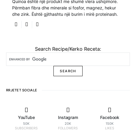
Quinoa është një produkt me shumë vlera ushqimore.
Përmban fibra dhe minerale si fosfor, magnez, hekur
dhe zink. Është gjithashtu një burim i mirë proteinash.
Search Recipe/Kerko Receta:
RRJETET SOCIALE
YouTube
Instagram
Facebook
50K
20K
150K
SUBSCRIBERS
FOLLOWERS
LIKES