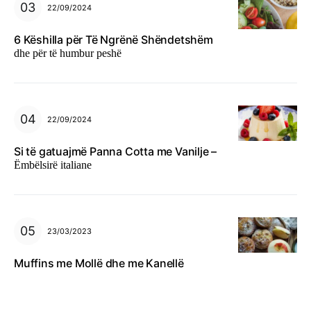
22/09/2024
6 Këshilla për Të Ngrënë Shëndetshëm
dhe për të humbur peshë
22/09/2024
Si të gatuajmë Panna Cotta me Vanilje –
Ëmbëlsirë italiane
23/03/2023
Muffins me Mollë dhe me Kanellë