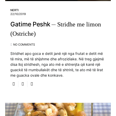
NERTI
22/10/2019
Gatime Peshk
Stridhe me limon
(Ostriche)
NO COMMENTS
Stridhet apo goca e detit janë një nga frutat e detit më
të mira, më të shijshme dhe afrozidiake. Në treg gjejmë
disa lloj stridhesh, nga ato më e shtrenjta që kanë një
guackë të rrumbullakët dhe të shtrirë, te ato më të lirat
me guacka ovale dhe konkave.