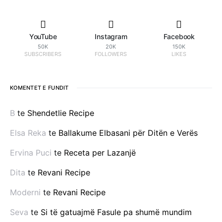
YouTube
Instagram
Facebook
50K
20K
150K
SUBSCRIBERS
FOLLOWERS
LIKES
KOMENTET E FUNDIT
B
te
Shendetlie Recipe
Elsa Reka
te
Ballakume Elbasani për Ditën e Verës
Ervina Puci
te
Receta per Lazanjë
Dita
te
Revani Recipe
Moderni
te
Revani Recipe
Seva
te
Si të gatuajmë Fasule pa shumë mundim