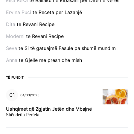
Elsa Reka
te
Ballakume Elbasani për Ditën e Verës
Ervina Puci
te
Receta per Lazanjë
Dita
te
Revani Recipe
Moderni
te
Revani Recipe
Seva
te
Si të gatuajmë Fasule pa shumë mundim
Anna
te
Gjelle me presh dhe mish
TË FUNDIT
04/03/2025
Ushqimet që Zgjatin Jetën dhe Mbajnë
Shëndetin Perfekt