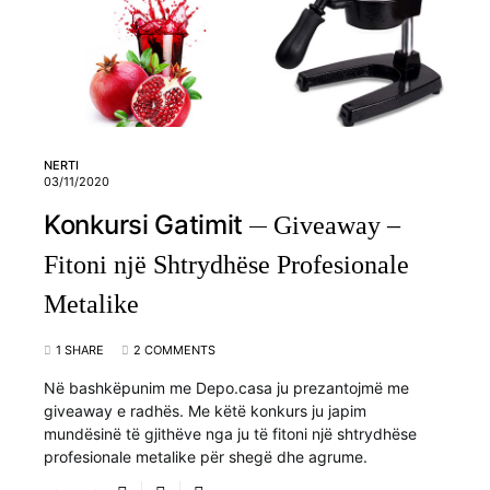
NERTI
03/11/2020
Konkursi Gatimit
Giveaway –
Fitoni një Shtrydhëse Profesionale
Metalike
1 SHARE
2 COMMENTS
Në bashkëpunim me Depo.casa ju prezantojmë me
giveaway e radhës. Me këtë konkurs ju japim
mundësinë të gjithëve nga ju të fitoni një shtrydhëse
profesionale metalike për shegë dhe agrume.