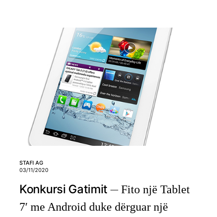
STAFI AG
03/11/2020
Konkursi Gatimit
Fito një Tablet
7′ me Android duke dërguar një