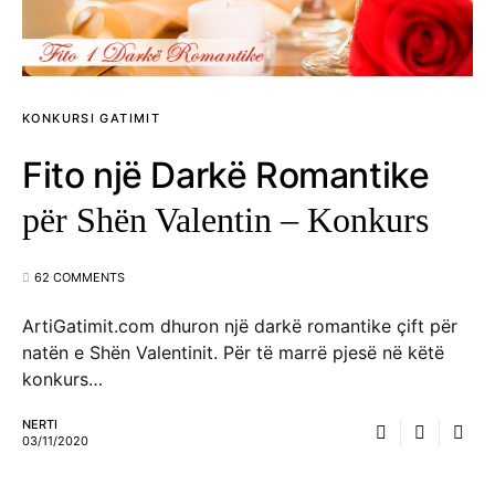
KONKURSI GATIMIT
Fito një Darkë Romantike
për Shën Valentin – Konkurs
62 COMMENTS
ArtiGatimit.com dhuron një darkë romantike çift për
natën e Shën Valentinit. Për të marrë pjesë në këtë
konkurs…
NERTI
03/11/2020