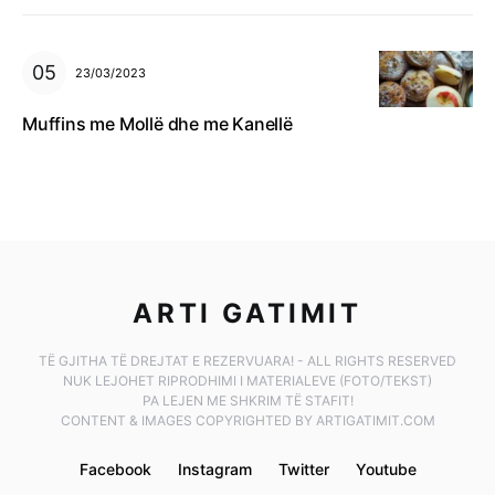
23/03/2023
Muffins me Mollë dhe me Kanellë
ARTI GATIMIT
TË GJITHA TË DREJTAT E REZERVUARA! - ALL RIGHTS RESERVED
NUK LEJOHET RIPRODHIMI I MATERIALEVE (FOTO/TEKST)
PA LEJEN ME SHKRIM TË STAFIT!
CONTENT & IMAGES COPYRIGHTED BY ARTIGATIMIT.COM
Facebook
Instagram
Twitter
Youtube