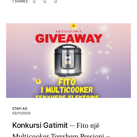
1 SHARES
STAFI AG
03/11/2020
Konkursi Gatimit
Fito një
Multicooker Tenxhere Presioni –