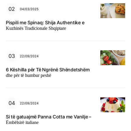
04/03/2025
Pispili me Spinaq: Shija Authentike e
Kuzhinës Tradicionale Shqiptare
22/09/2024
6 Këshilla për Të Ngrënë Shëndetshëm
dhe për të humbur peshë
22/09/2024
Si të gatuajmë Panna Cotta me Vanilje –
Ëmbëlsirë italiane