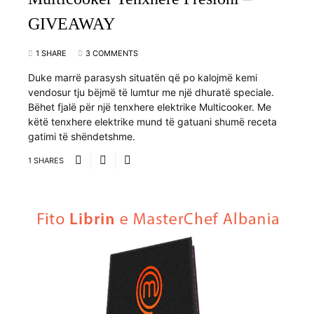
GIVEAWAY
1 SHARE
3 COMMENTS
Duke marrë parasysh situatën që po kalojmë kemi
vendosur tju bëjmë të lumtur me një dhuratë speciale.
Bëhet fjalë për një tenxhere elektrike Multicooker. Me
këtë tenxhere elektrike mund të gatuani shumë receta
gatimi të shëndetshme.
1 SHARES