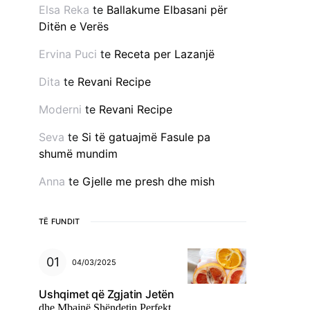
Elsa Reka
te
Ballakume Elbasani për
Ditën e Verës
Ervina Puci
te
Receta per Lazanjë
Dita
te
Revani Recipe
Moderni
te
Revani Recipe
Seva
te
Si të gatuajmë Fasule pa
shumë mundim
Anna
te
Gjelle me presh dhe mish
TË FUNDIT
04/03/2025
Ushqimet që Zgjatin Jetën
dhe Mbajnë Shëndetin Perfekt