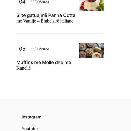
22/09/2024
Si të gatuajmë Panna Cotta
me Vanilje – Ëmbëlsirë italiane
23/03/2023
Muffins me Mollë dhe me
Kanellë
Instagram
Youtube