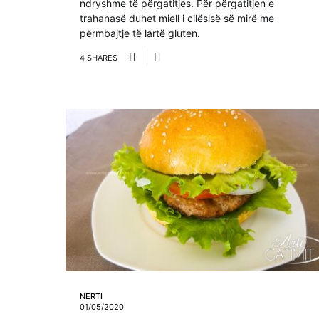
ndryshme të përgatitjes. Për përgatitjen e
trahanasë duhet miell i cilësisë së mirë me
përmbajtje të lartë gluten.
4 SHARES
NERTI
01/05/2020