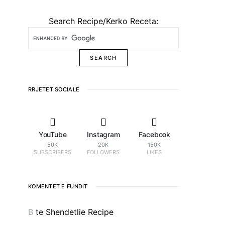
Search Recipe/Kerko Receta:
RRJETET SOCIALE
YouTube
Instagram
Facebook
50K
20K
150K
SUBSCRIBERS
FOLLOWERS
LIKES
KOMENTET E FUNDIT
B
te
Shendetlie Recipe