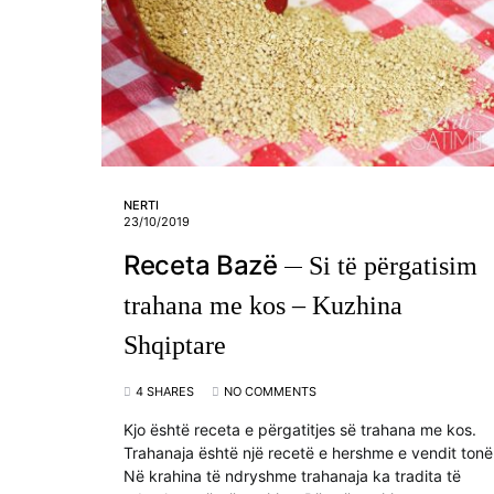
NERTI
23/10/2019
Receta Bazë
Si të përgatisim
trahana me kos – Kuzhina
Shqiptare
4 SHARES
NO COMMENTS
Kjo është receta e përgatitjes së trahana me kos.
Trahanaja është një recetë e hershme e vendit tonë
Në krahina të ndryshme trahanaja ka tradita të