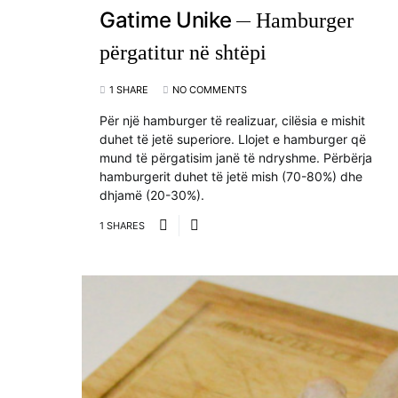
Gatime Unike
Hamburger
përgatitur në shtëpi
1 SHARE
NO COMMENTS
Për një hamburger të realizuar, cilësia e mishit
duhet të jetë superiore. Llojet e hamburger që
mund të përgatisim janë të ndryshme. Përbërja
hamburgerit duhet të jetë mish (70-80%) dhe
dhjamë (20-30%).
1 SHARES