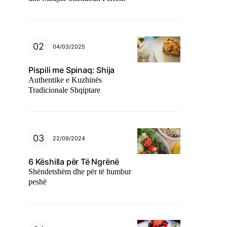
04/03/2025
Pispili me Spinaq: Shija
Authentike e Kuzhinës
Tradicionale Shqiptare
22/09/2024
6 Këshilla për Të Ngrënë
Shëndetshëm dhe për të humbur
peshë