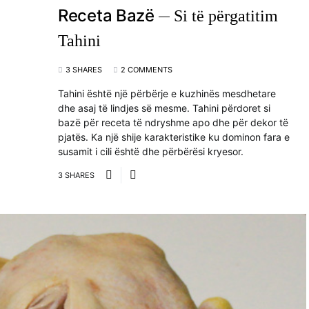
Receta Bazë
Si të përgatitim
Tahini
3 SHARES
2 COMMENTS
Tahini është një përbërje e kuzhinës mesdhetare
dhe asaj të lindjes së mesme. Tahini përdoret si
bazë për receta të ndryshme apo dhe për dekor të
pjatës. Ka një shije karakteristike ku dominon fara e
susamit i cili është dhe përbërësi kryesor.
3 SHARES