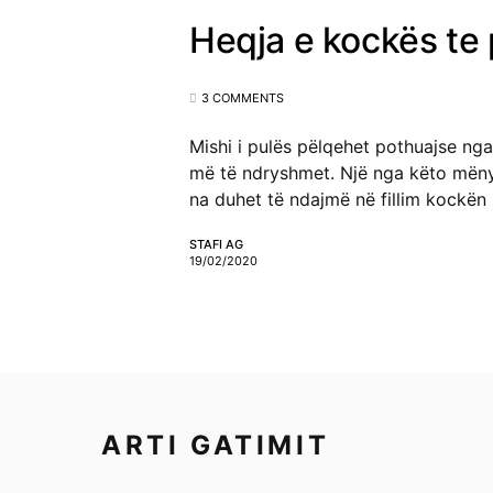
Heqja e kockës te 
3 COMMENTS
Mishi i pulës pëlqehet pothuajse ng
më të ndryshmet. Një nga këto mënyr
na duhet të ndajmë në fillim kockën 
STAFI AG
19/02/2020
ARTI GATIMIT