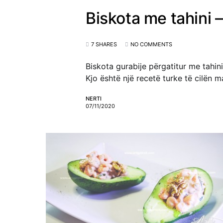
Biskota me tahini 
7 SHARES
NO COMMENTS
Biskota gurabije përgatitur me tahini
Kjo është një recetë turke të cilën 
NERTI
07/11/2020