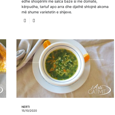
edhe shoqërimi me salca baze si me domate,
kërpudha, tartuf apo arra dhe djathë shtojnë akoma
më shume varietetin e shijeve.
NERTI
15/10/2020