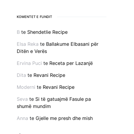
KOMENTET E FUNDIT
B
te
Shendetlie Recipe
Elsa Reka
te
Ballakume Elbasani për
Ditën e Verës
Ervina Puci
te
Receta per Lazanjë
Dita
te
Revani Recipe
Moderni
te
Revani Recipe
Seva
te
Si të gatuajmë Fasule pa
shumë mundim
Anna
te
Gjelle me presh dhe mish