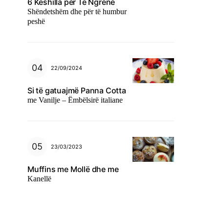
6 Këshilla për Të Ngrënë
Shëndetshëm dhe për të humbur
peshë
22/09/2024
Si të gatuajmë Panna Cotta
me Vanilje – Ëmbëlsirë italiane
23/03/2023
Muffins me Mollë dhe me
Kanellë