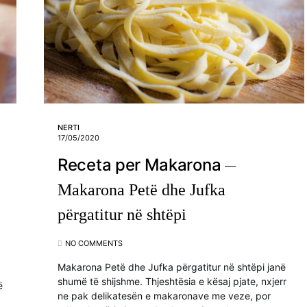
NERTI
17/05/2020
Receta per Makarona
Makarona Petë dhe Jufka
përgatitur në shtëpi
NO COMMENTS
Makarona Petë dhe Jufka përgatitur në shtëpi janë
shumë të shijshme. Thjeshtësia e kësaj pjate, nxjerr
ë
ne pak delikatesën e makaronave me veze, por