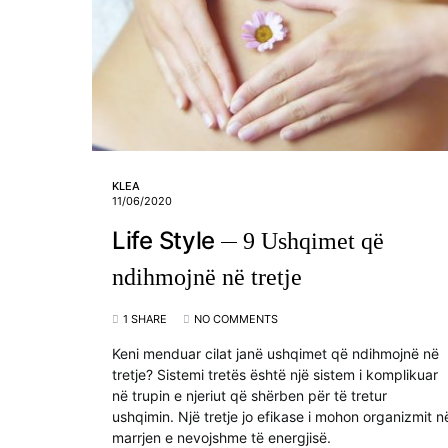
KLEA
11/06/2020
Life Style
9 Ushqimet që
ndihmojnë në tretje
1 SHARE
NO COMMENTS
Keni menduar cilat janë ushqimet që ndihmojnë në
tretje? Sistemi tretës është një sistem i komplikuar
në trupin e njeriut që shërben për të tretur
ushqimin. Një tretje jo efikase i mohon organizmit n
marrjen e nevojshme të energjisë.