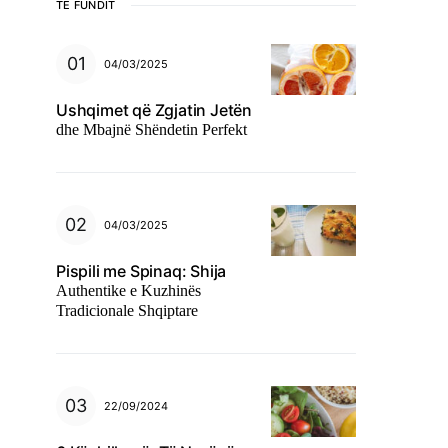
TË FUNDIT
04/03/2025
Ushqimet që Zgjatin Jetën
dhe Mbajnë Shëndetin Perfekt
04/03/2025
Pispili me Spinaq: Shija
Authentike e Kuzhinës
Tradicionale Shqiptare
22/09/2024