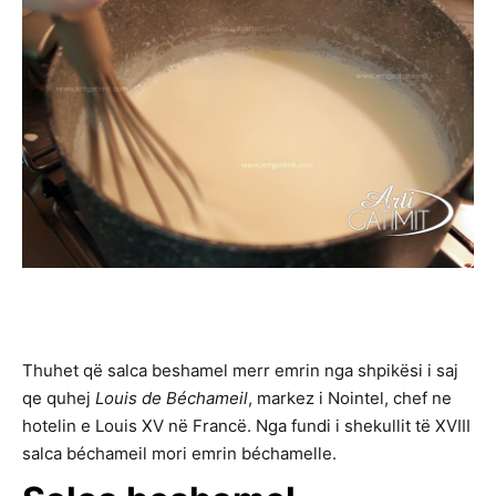
Thuhet që salca beshamel merr emrin nga shpikësi i saj
qe quhej
Louis de Béchameil
, markez i Nointel, chef ne
hotelin e Louis XV në Francë. Nga fundi i shekullit të XVIII
salca béchameil mori emrin béchamelle.