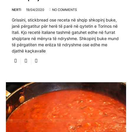
NERTI
19/04/2020
NO COMMENTS
Grissini, stickbread ose receta në shqip shkopinj buke,
janë përgatitur për herë të parë në qytetin e Torinos në
Itali. Kjo recetë italiane tashmë gatuhet edhe në furrat
shqiptare në mënyra të ndryshme. Shkopinj buke mund
të përgatiten me erëza të ndryshme ose edhe me
djathë kaçkavalle