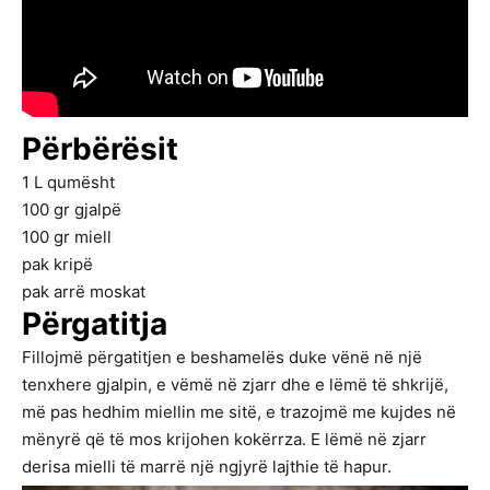
Përbërësit
1
L
qumësht
100
gr
gjalpë
100
gr
miell
pak
kripë
pak
arrë moskat
Përgatitja
Fillojmë përgatitjen e beshamelës duke vënë në një
tenxhere gjalpin, e vëmë në zjarr dhe e lëmë të shkrijë,
më pas hedhim miellin me sitë, e trazojmë me kujdes në
mënyrë që të mos krijohen kokërrza. E lëmë në zjarr
derisa mielli të marrë një ngjyrë lajthie të hapur.