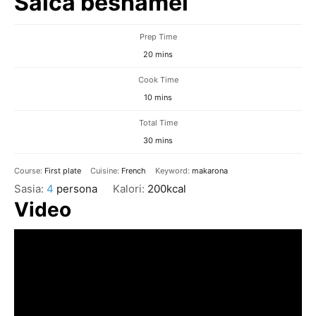
Salca beshamel
Prep Time
minutes
20
mins
Cook Time
minutes
10
mins
Total Time
minutes
30
mins
Course:
First plate
Cuisine:
French
Keyword:
makarona
Sasia:
4
persona
Kalori:
200
kcal
Video