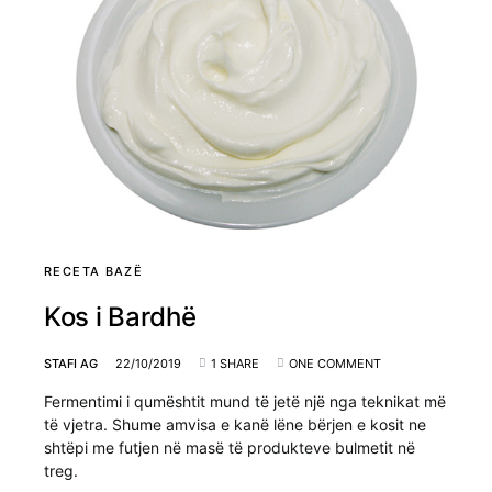
RECETA BAZË
Kos i Bardhë
STAFI AG
22/10/2019
1 SHARE
ONE COMMENT
Fermentimi i qumështit mund të jetë një nga teknikat më
të vjetra. Shume amvisa e kanë lëne bërjen e kosit ne
shtëpi me futjen në masë të produkteve bulmetit në
treg.