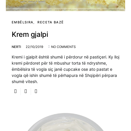
EMBËLSIRA
RECETA BAZË
Krem gjalpi
NERTI
22/10/2019
NO COMMENTS
Kremi i gjalpit është shumë i përdorur në pastiçeri. Ky lloj
kremi përdoret për të mbushur torta të ndryshme,
ëmbëlsira të vogla siç janë cupcake ose ato pastat e
vogla që ishin shumë të përhapura në Shqipëri përpara
shumë vitesh.