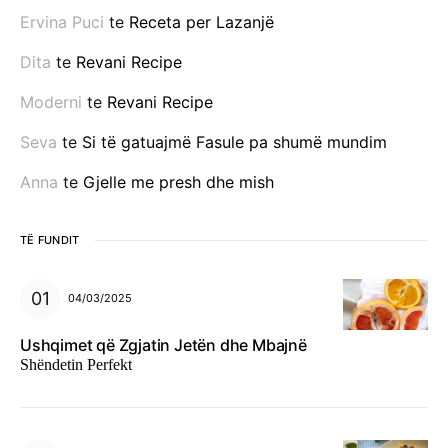
Ervina Puci
te
Receta per Lazanjë
Dita
te
Revani Recipe
Moderni
te
Revani Recipe
Seva
te
Si të gatuajmë Fasule pa shumë mundim
Anna
te
Gjelle me presh dhe mish
TË FUNDIT
04/03/2025
Ushqimet që Zgjatin Jetën dhe Mbajnë
Shëndetin Perfekt