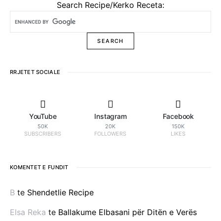
Search Recipe/Kerko Receta:
RRJETET SOCIALE
YouTube
Instagram
Facebook
50K
20K
150K
SUBSCRIBERS
FOLLOWERS
LIKES
KOMENTET E FUNDIT
B
te
Shendetlie Recipe
Elsa Reka
te
Ballakume Elbasani për Ditën e Verës