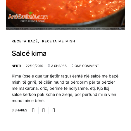
RECETA BAZË
RECETA ME MISH
Salcë kima
NERTI
22/10/2019
3 SHARES
ONE COMMENT
Kima (ose e quajtur tjetër ragu) është një salcë me bazë
mishi të grirë, të cilën mund ta përdorim për ta përzier
me makarona, oriz, perime të ndryshme, etj. Kjo lloj
salce kërkon pak kohë në zierje, por përfundimi ia vlen
mundimin e bërë.
3 SHARES