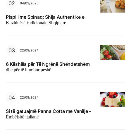
04/03/2025
Pispili me Spinaq: Shija Authentike e
Kuzhinës Tradicionale Shqiptare
22/09/2024
6 Këshilla për Të Ngrënë Shëndetshëm
dhe për të humbur peshë
22/09/2024
Si të gatuajmë Panna Cotta me Vanilje –
Ëmbëlsirë italiane