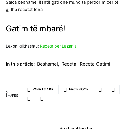
Salca beshamel është gati dhe mund ta përdorim për të
gjitha recetat tona.
Gatim të mbarë!
Lexoni gjithashtu:
Receta per Lazanja
In this article:
Beshamel
,
Receta
,
Receta Gatimi
WHATSAPP
FACEBOOK
0
SHARES
Post written by: