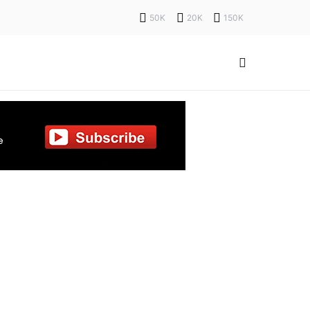
50K
20K
150K