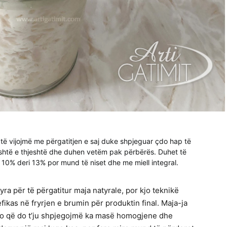
 të vijojmë me përgatitjen e saj duke shpjeguar çdo hap të
 është e thjeshtë dhe duhen vetëm pak përbërës. Duhet të
 10% deri 13% por mund të niset dhe me miell integral.
 për të përgatitur maja natyrale, por kjo teknikë
ikas në fryrjen e brumin për produktin final. Maja-ja
ajo që do t’ju shpjegojmë ka masë homogjene dhe