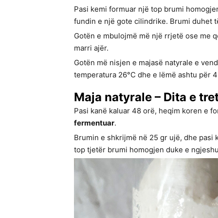
Pasi kemi formuar një top brumi homogjen
fundin e një gote cilindrike. Brumi duhet t
Gotën e mbulojmë më një rrjetë ose me q
marri ajër.
Gotën më nisjen e majasë natyrale e vendo
temperatura 26°C dhe e lëmë ashtu për 4
Maja natyrale – Dita e tre
Pasi kanë kaluar 48 orë, heqim koren e f
fermentuar
.
Brumin e shkrijmë në 25 gr ujë, dhe pasi 
top tjetër brumi homogjen duke e ngjeshur