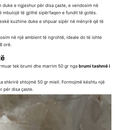
 duke e ngjeshur për disa çaste, e vendosim në
ë mbulojë të gjithë sipërfaqen e fundit të gotës.
eskë kuzhine duke e shpuar sipër në mënyrë që të
sim në një ambient të ngrohtë, ideale do të ishte
8 orë.
të
ormuar tek brumi dhe marrim 50 gr nga
brumi tashmë i
ka shkrirë shtojmë 50 gr miell. Formojmë kështu një
 për disa çaste.