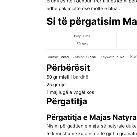
brumi është i dendur. Për fillues kemi pë
edhe pak mjaltë ose mollë e bluar.
Si të përgatisim Ma
Prep Time
minutes
30
mins
Sas
Course:
Bread
Cuisine:
Global
Keyword:
buke
Përbërësit
50
gr
miell
i bardhë
25
gr
ujë
1
maj lugë e vogël
kos
Përgatitja
Përgatitja e Majas Natyra
Nisim përgatitjen e maja-së natyrale duke
të keni shumë kujdes që të gjitha gramatu