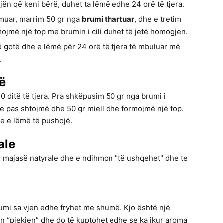
ën që keni bërë, duhet ta lëmë edhe 24 orë të tjera.
rmuar, marrim 50 gr nga
brumi thartuar
, dhe e tretim
mojmë një top me brumin i cili duhet të jetë homogjen.
 gotë dhe e lëmë për 24 orë të tjera të mbuluar më
.
rë
 ditë të tjera. Pra shkëpusim 50 gr nga brumi i
 Me pas shtojmë dhe 50 gr miell dhe formojmë një top.
e e lëmë të pushojë.
ale
 i majasë natyrale dhe e ndihmon "të ushqehet" dhe te
rumi sa vjen edhe fryhet me shumë. Kjo është një
rin “pjekjen” dhe do të kuptohet edhe se ka ikur aroma