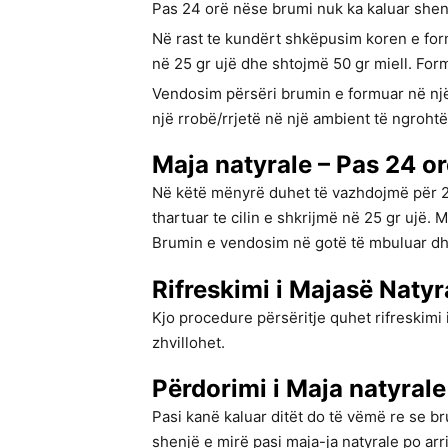
Pas 24 orë nëse brumi nuk ka kaluar shenj
Në rast te kundërt shkëpusim koren e fo
në 25 gr ujë dhe shtojmë 50 gr miell. For
Vendosim përsëri brumin e formuar në një
një rrobë/rrjetë në një ambient të ngrohtë
Maja natyrale – Pas 24 o
Në këtë mënyrë duhet të vazhdojmë për 20
thartuar te cilin e shkrijmë në 25 gr ujë.
Brumin e vendosim në gotë të mbuluar dh
Rifreskimi i Majasë Natyr
Kjo procedure përsëritje quhet rifreskimi
zhvillohet.
Përdorimi i Maja natyrale
Pasi kanë kaluar ditët do të vëmë re se b
shenjë e mirë pasi maja-ja natyrale po ar