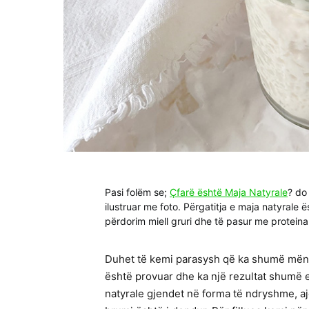
Pasi folëm se;
Çfarë është Maja Natyrale
? do
ilustruar me foto. Përgatitja e maja natyrale
përdorim miell gruri dhe të pasur me proteina
Duhet të kemi parasysh që ka shumë mënyra
është provuar dhe ka një rezultat shumë ef
natyrale gjendet në forma të ndryshme, 