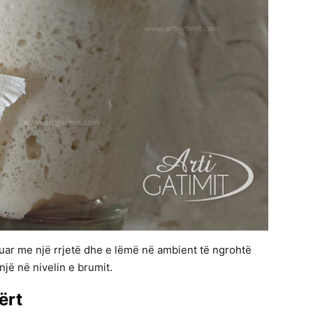
ar me një rrjetë dhe e lëmë në ambient të ngrohtë
jë në nivelin e brumit.
ërt