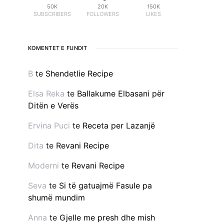
50K
20K
150K
SUBSCRIBERS
FOLLOWERS
LIKES
KOMENTET E FUNDIT
B
te
Shendetlie Recipe
Elsa Reka
te
Ballakume Elbasani për
Ditën e Verës
Ervina Puci
te
Receta per Lazanjë
Dita
te
Revani Recipe
Moderni
te
Revani Recipe
Seva
te
Si të gatuajmë Fasule pa
shumë mundim
Anna
te
Gjelle me presh dhe mish