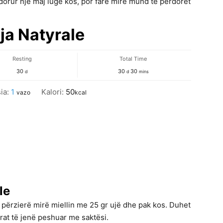
rdorur një maj luge kos, por fare mire mund të përdoret
ja Natyrale
Resting
Total Time
days
days
minutes
30
30
30
d
d
mins
ia:
1
Kalori:
50
vazo
kcal
le
 përzierë mirë miellin me 25 gr ujë dhe pak kos. Duhet
rat të jenë peshuar me saktësi.