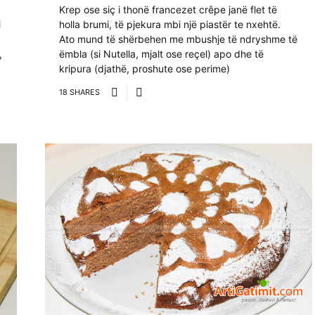
Krep ose siç i thonë francezet crêpe janë flet të
holla brumi, të pjekura mbi një piastër te nxehtë.
i
Ato mund të shërbehen me mbushje të ndryshme të
ëmbla (si Nutella, mjalt ose reçel) apo dhe të
,
kripura (djathë, proshute ose perime)
18 SHARES