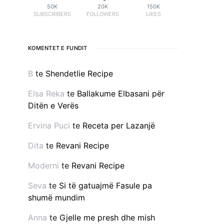
50K
20K
150K
SUBSCRIBERS
FOLLOWERS
LIKES
KOMENTET E FUNDIT
B
te
Shendetlie Recipe
Elsa Reka
te
Ballakume Elbasani për
Ditën e Verës
Ervina Puci
te
Receta per Lazanjë
Dita
te
Revani Recipe
Moderni
te
Revani Recipe
Seva
te
Si të gatuajmë Fasule pa
shumë mundim
Anna
te
Gjelle me presh dhe mish