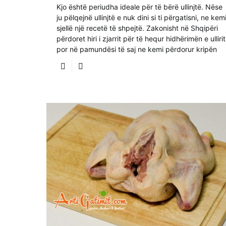
Kjo është periudha ideale për të bërë ullinjtë. Nëse
ju pëlqejnë ullinjtë e nuk dini si ti përgatisni, ne kem
sjellë një recetë të shpejtë. Zakonisht në Shqipëri
përdoret hiri i zjarrit për të hequr hidhërimën e ullirit
por në pamundësi të saj ne kemi përdorur kripën