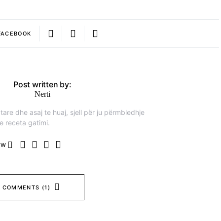
FACEBOOK
Post written by:
Nerti
are dhe asaj te huaj, sjell për ju përmbledhje
e receta gatimi.
OW
 COMMENTS (1)