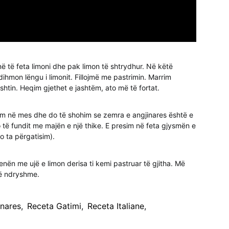
ë të feta limoni dhe pak limon të shtrydhur. Në këtë
ihmon lëngu i limonit. Fillojmë me pastrimin. Marrim
shtin. Heqim gjethet e jashtëm, ato më të fortat.
sim në mes dhe do të shohim se zemra e angjinares është e
ë fundit me majën e një thike. E presim në feta gjysmën e
o ta përgatisim).
nën me ujë e limon derisa ti kemi pastruar të gjitha. Më
të ndryshme.
inares
,
Receta Gatimi
,
Receta Italiane
,