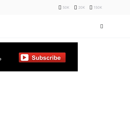
50K
20K
150K