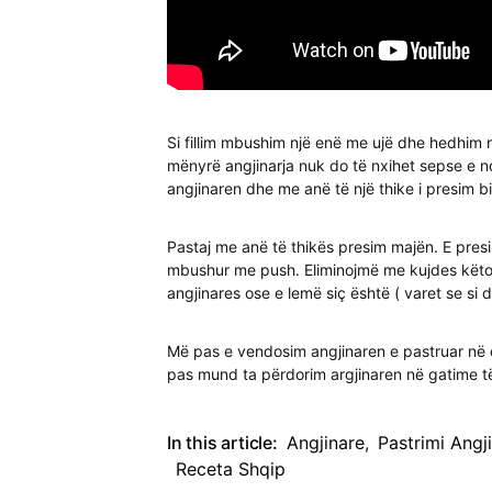
Si fillim mbushim një enë me ujë dhe hedhim n
mënyrë angjinarja nuk do të nxihet sepse e nd
angjinaren dhe me anë të një thike i presim bi
Pastaj me anë të thikës presim majën. E pre
mbushur me push. Eliminojmë me kujdes këto t
angjinares ose e lemë siç është ( varet se si d
Më pas e vendosim angjinaren e pastruar në e
pas mund ta përdorim argjinaren në gatime 
In this article:
Angjinare
,
Pastrimi Angj
Receta Shqip