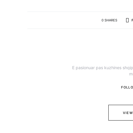
0 SHARES
E pasionuar pas kuzhines shqipt
m
FOLL
VIEW