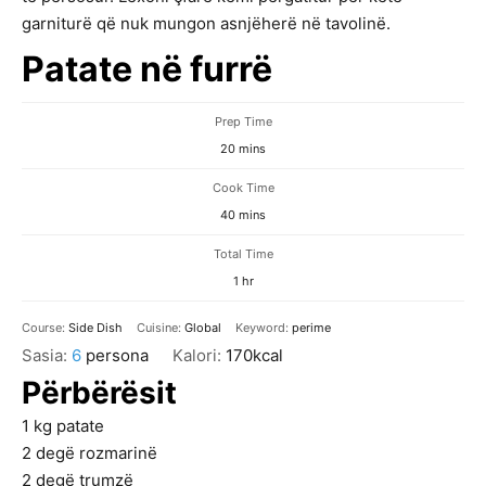
garniturë që nuk mungon asnjëherë në tavolinë.
Patate në furrë
Prep Time
minutes
20
mins
Cook Time
minutes
40
mins
Total Time
hour
1
hr
Course:
Side Dish
Cuisine:
Global
Keyword:
perime
Sasia:
6
persona
Kalori:
170
kcal
Përbërësit
1
kg
patate
2
degë
rozmarinë
2
degë
trumzë