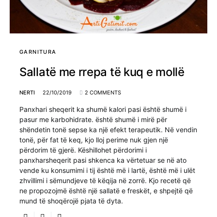
GARNITURA
Sallatë me rrepa të kuq e mollë
NERTI
22/10/2019
2 COMMENTS
Panxhari sheqerit ka shumë kalori pasi është shumë i
pasur me karbohidrate. është shumë i mirë për
shëndetin tonë sepse ka një efekt terapeutik. Në vendin
tonë, për fat të keq, kjo lloj perime nuk gjen një
përdorim të gjerë. Këshillohet përdorimi i
panxharsheqerit pasi shkenca ka vërtetuar se në ato
vende ku konsumimi i tij është më i lartë, është më i ulët
zhvillimi i sëmundjeve të këqija në zorrë. Kjo recetë që
ne propozojmë është një sallatë e freskët, e shpejtë që
mund të shoqërojë pjata të dyta.