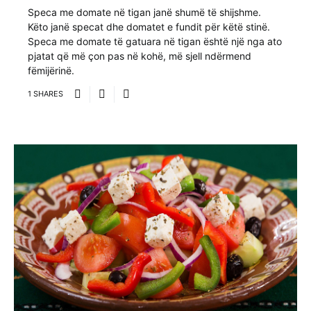
Speca me domate në tigan janë shumë të shijshme.
Këto janë specat dhe domatet e fundit për këtë stinë.
Speca me domate të gatuara në tigan është një nga ato
pjatat që më çon pas në kohë, më sjell ndërmend
fëmijërinë.
1 SHARES