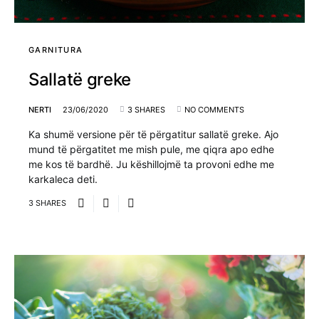
GARNITURA
Sallatë greke
NERTI
23/06/2020
3 SHARES
NO COMMENTS
Ka shumë versione për të përgatitur sallatë greke. Ajo
mund të përgatitet me mish pule, me qiqra apo edhe
me kos të bardhë. Ju këshillojmë ta provoni edhe me
karkaleca deti.
3 SHARES