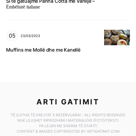
Si të gatuajmë Panna Cotta me Vanilje –
Ëmbëlsirë italiane
23/03/2023
Muffins me Mollë dhe me Kanellë
ARTI GATIMIT
TË GJITHA TË DREJTAT E REZERVUARA! - ALL RIGHTS RESERVED
NUK LEJOHET RIPRODHIMI I MATERIALEVE (FOTO/TEKST)
PA LEJEN ME SHKRIM TË STAFIT!
CONTENT & IMAGES COPYRIGHTED BY ARTIGATIMIT.COM