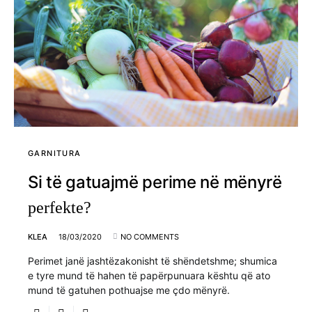
GARNITURA
Si të gatuajmë perime në mënyrë
perfekte?
KLEA
18/03/2020
NO COMMENTS
Perimet janë jashtëzakonisht të shëndetshme; shumica
e tyre mund të hahen të papërpunuara kështu që ato
mund të gatuhen pothuajse me çdo mënyrë.