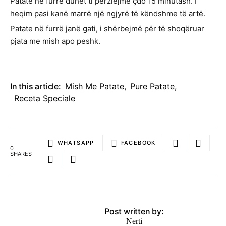
Patate në furrë duhet ti përziejmë çdo 15 minutash. I
heqim pasi kanë marrë një ngjyrë të këndshme të artë.
Patate në furrë janë gati, i shërbejmë për të shoqëruar
pjata me mish apo peshk.
In this article:
Mish Me Patate
,
Pure Patate
,
Receta Speciale
WHATSAPP
FACEBOOK
0
SHARES
Post written by:
Nerti