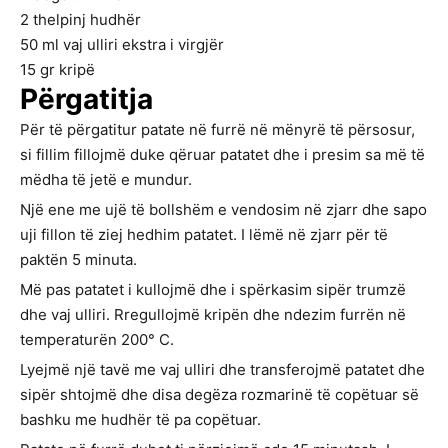
2
thelpinj hudhër
50
ml
vaj ulliri ekstra i virgjër
15
gr
kripë
Përgatitja
Për të përgatitur patate në furrë në mënyrë të përsosur,
si fillim fillojmë duke qëruar patatet dhe i presim sa më të
mëdha të jetë e mundur.
Një ene me ujë të bollshëm e vendosim në zjarr dhe sapo
uji fillon të ziej hedhim patatet. I lëmë në zjarr për të
paktën 5 minuta.
Më pas patatet i kullojmë dhe i spërkasim sipër trumzë
dhe vaj ulliri. Rregullojmë kripën dhe ndezim furrën në
temperaturën 200° C.
Lyejmë një tavë me vaj ulliri dhe transferojmë patatet dhe
sipër shtojmë dhe disa degëza rozmarinë të copëtuar së
bashku me hudhër të pa copëtuar.