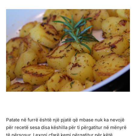
Patate në furrë është një pjatë që mbase nuk ka nevojë
për recetë sesa disa këshilla për ti përgatitur në mënyrë
të përsosur. Lexoni çfarë kemi përgatitur për këtë