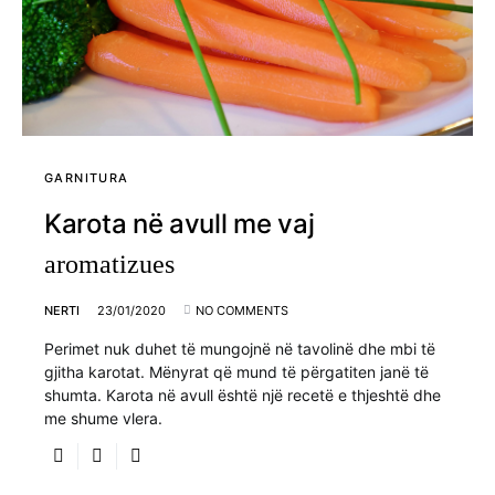
GARNITURA
Karota në avull me vaj
aromatizues
NERTI
23/01/2020
NO COMMENTS
Perimet nuk duhet të mungojnë në tavolinë dhe mbi të
gjitha karotat. Mënyrat që mund të përgatiten janë të
shumta. Karota në avull është një recetë e thjeshtë dhe
me shume vlera.