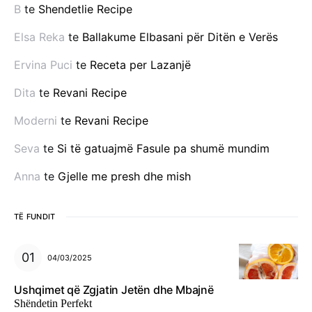
B
te
Shendetlie Recipe
Elsa Reka
te
Ballakume Elbasani për Ditën e Verës
Ervina Puci
te
Receta per Lazanjë
Dita
te
Revani Recipe
Moderni
te
Revani Recipe
Seva
te
Si të gatuajmë Fasule pa shumë mundim
Anna
te
Gjelle me presh dhe mish
TË FUNDIT
04/03/2025
Ushqimet që Zgjatin Jetën dhe Mbajnë
Shëndetin Perfekt