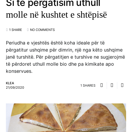
Si të përgatisim uthull
molle në kushtet e shtëpisë
1 SHARE
NO COMMENTS
Periudha e vjeshtës është koha ideale për të
përgatitur ushqime për dimrin, një nga këto ushqime
janë turshitë. Për përgatitjen e turshive ne sugjerojmë
të përdoret uthull molle bio dhe pa kimikate apo
konservues.
KLEA
1 SHARES
21/09/2020