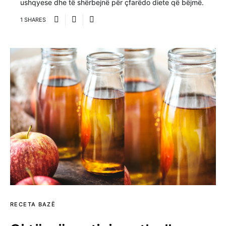
ushqyese dhe të shërbejnë për çfarëdo diete që bëjmë.
1 SHARES
RECETA BAZË