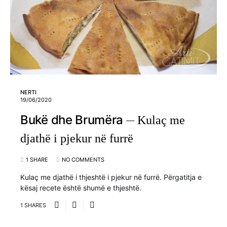
NERTI
19/06/2020
Bukë dhe Brumëra
Kulaç me
djathë i pjekur në furrë
1 SHARE
NO COMMENTS
Kulaç me djathë i thjeshtë i pjekur në furrë. Përgatitja e
kësaj recete është shumë e thjeshtë.
1 SHARES