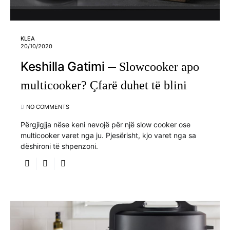
KLEA
20/10/2020
Keshilla Gatimi
Slowcooker apo
multicooker? Çfarë duhet të blini
NO COMMENTS
Përgjigjja nëse keni nevojë për një slow cooker ose
multicooker varet nga ju. Pjesërisht, kjo varet nga sa
dëshironi të shpenzoni.