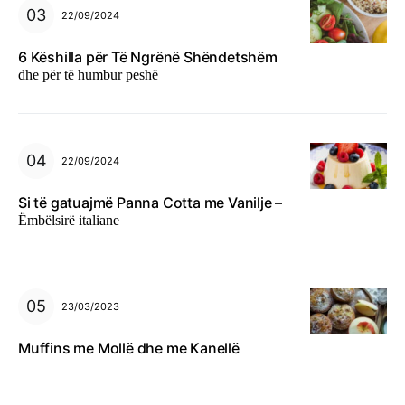
22/09/2024
6 Këshilla për Të Ngrënë Shëndetshëm
dhe për të humbur peshë
22/09/2024
Si të gatuajmë Panna Cotta me Vanilje –
Ëmbëlsirë italiane
23/03/2023
Muffins me Mollë dhe me Kanellë