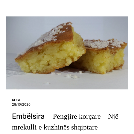
KLEA
28/10/2020
Embëlsira
Pengjire korçare – Një
mrekulli e kuzhinës shqiptare