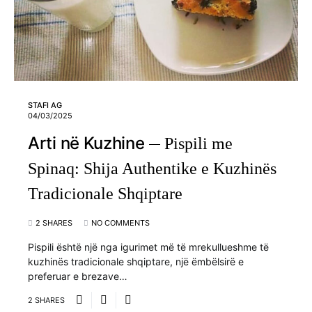
STAFI AG
04/03/2025
Arti në Kuzhine
Pispili me
Spinaq: Shija Authentike e Kuzhinës
Tradicionale Shqiptare
2 SHARES
NO COMMENTS
Pispili është një nga igurimet më të mrekullueshme të
kuzhinës tradicionale shqiptare, një ëmbëlsirë e
preferuar e brezave…
2 SHARES