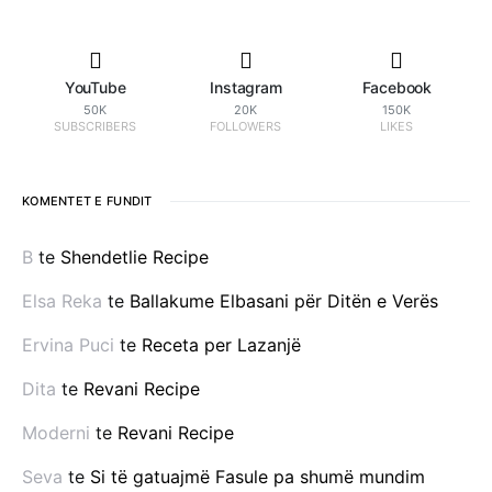
YouTube
Instagram
Facebook
50K
20K
150K
SUBSCRIBERS
FOLLOWERS
LIKES
KOMENTET E FUNDIT
B
te
Shendetlie Recipe
Elsa Reka
te
Ballakume Elbasani për Ditën e Verës
Ervina Puci
te
Receta per Lazanjë
Dita
te
Revani Recipe
Moderni
te
Revani Recipe
Seva
te
Si të gatuajmë Fasule pa shumë mundim