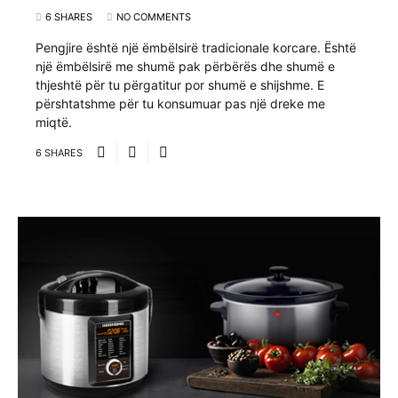
6 SHARES
NO COMMENTS
Pengjire është një ëmbëlsirë tradicionale korcare. Është
një ëmbëlsirë me shumë pak përbërës dhe shumë e
thjeshtë për tu përgatitur por shumë e shijshme. E
përshtatshme për tu konsumuar pas një dreke me
miqtë.
6 SHARES