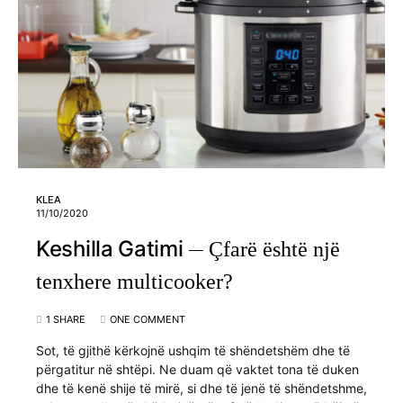
KLEA
11/10/2020
Keshilla Gatimi
Çfarë është një
tenxhere multicooker?
1 SHARE
ONE COMMENT
Sot, të gjithë kërkojnë ushqim të shëndetshëm dhe të
përgatitur në shtëpi. Ne duam që vaktet tona të duken
dhe të kenë shije të mirë, si dhe të jenë të shëndetshme,