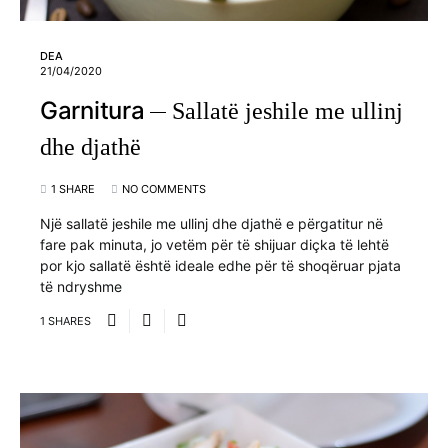
DEA
21/04/2020
Garnitura
Sallatë jeshile me ullinj
dhe djathë
1 SHARE
NO COMMENTS
Një sallatë jeshile me ullinj dhe djathë e përgatitur në
fare pak minuta, jo vetëm për të shijuar diçka të lehtë
por kjo sallatë është ideale edhe për të shoqëruar pjata
të ndryshme
1 SHARES