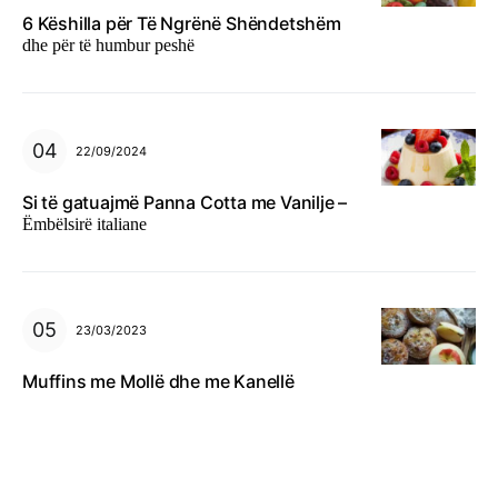
6 Këshilla për Të Ngrënë Shëndetshëm
dhe për të humbur peshë
22/09/2024
Si të gatuajmë Panna Cotta me Vanilje –
Ëmbëlsirë italiane
23/03/2023
Muffins me Mollë dhe me Kanellë