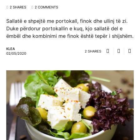
2 SHARES
2 COMMENTS
Sallatë e shpejtë me portokall, finok dhe ullinj të zi.
Duke përdorur portokallin e kuq, kjo sallatë del e
ëmbël dhe kombinimi me finok është tepër i shijshëm.
KLEA
2 SHARES
02/05/2020