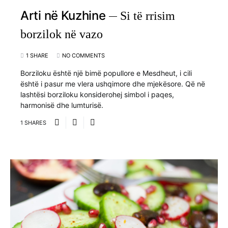
Arti në Kuzhine
Si të rrisim
borzilok në vazo
1 SHARE
NO COMMENTS
Borziloku është një bimë popullore e Mesdheut, i cili
është i pasur me vlera ushqimore dhe mjekësore. Që në
lashtësi borziloku konsiderohej simbol i paqes,
harmonisë dhe lumturisë.
1 SHARES