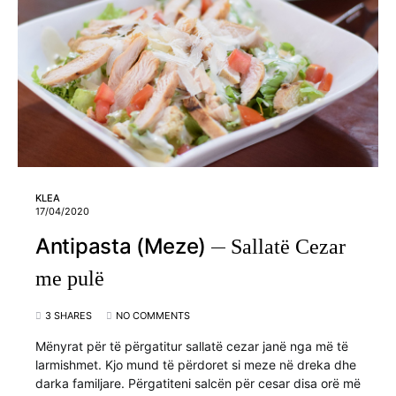
KLEA
17/04/2020
Antipasta (Meze)
Sallatë Cezar
me pulë
3 SHARES
NO COMMENTS
Mënyrat për të përgatitur sallatë cezar janë nga më të
larmishmet. Kjo mund të përdoret si meze në dreka dhe
darka familjare. Përgatiteni salcën për cesar disa orë më