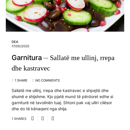
DEA
17/05/2020
Garnitura
Sallatë me ullinj, rrepa
dhe kastravec
1 SHARE
NO COMMENTS
Sallatë me ullinj, rrepa dhe kastravec e shpejtë dhe
shumë e shijshme. Kjo pjatë mund të përdoret edhe si
garniturë në tavolinën tuaj. Shtoni pak vaj ulliri cilësor
dhe do të kënaqeni nga shija.
1 SHARES