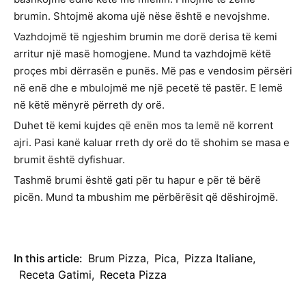
brumin. Shtojmë akoma ujë nëse është e nevojshme.
Vazhdojmë të ngjeshim brumin me dorë derisa të kemi
arritur një masë homogjene. Mund ta vazhdojmë këtë
proçes mbi dërrasën e punës. Më pas e vendosim përsëri
në enë dhe e mbulojmë me një pecetë të pastër. E lemë
në këtë mënyrë përreth dy orë.
Duhet të kemi kujdes që enën mos ta lemë në korrent
ajri. Pasi kanë kaluar rreth dy orë do të shohim se masa e
brumit është dyfishuar.
Tashmë brumi është gati për tu hapur e për të bërë
picën. Mund ta mbushim me përbërësit që dëshirojmë.
In this article:
Brum Pizza
,
Pica
,
Pizza Italiane
,
Receta Gatimi
,
Receta Pizza