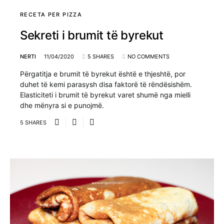
RECETA PER PIZZA
Sekreti i brumit të byrekut
NERTI
11/04/2020
5 SHARES
NO COMMENTS
Përgatitja e brumit të byrekut është e thjeshtë, por
duhet të kemi parasysh disa faktorë të rëndësishëm.
Elasticiteti i brumit të byrekut varet shumë nga mielli
dhe mënyra si e punojmë.
5 SHARES