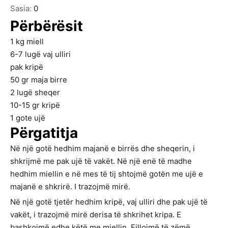
Sasia:
0
Përbërësit
1
kg
miell
6-7
lugë vaj ulliri
pak kripë
50
gr
maja birre
2
lugë sheqer
10-15
gr
kripë
1
gote ujë
Përgatitja
Në një gotë hedhim majanë e birrës dhe sheqerin, i
shkrijmë me pak ujë të vakët. Në një enë të madhe
hedhim miellin e në mes të tij shtojmë gotën me ujë e
majanë e shkrirë. I trazojmë mirë.
Në një gotë tjetër hedhim kripë, vaj ulliri dhe pak ujë të
vakët, i trazojmë mirë derisa të shkrihet kripa. E
bashkojmë edhe këtë me miellin. Fillojmë të zëmë