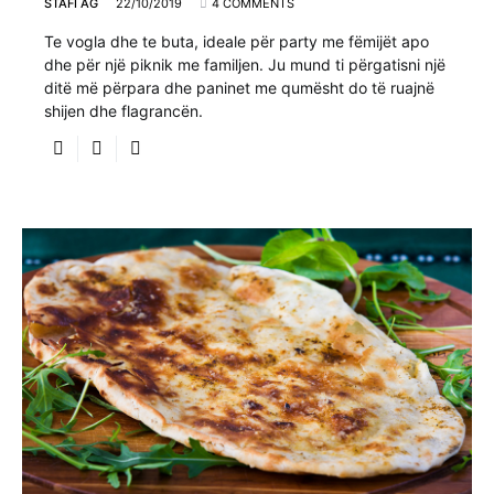
STAFI AG
22/10/2019
4 COMMENTS
Te vogla dhe te buta, ideale për party me fëmijët apo
dhe për një piknik me familjen. Ju mund ti përgatisni një
ditë më përpara dhe paninet me qumësht do të ruajnë
shijen dhe flagrancën.