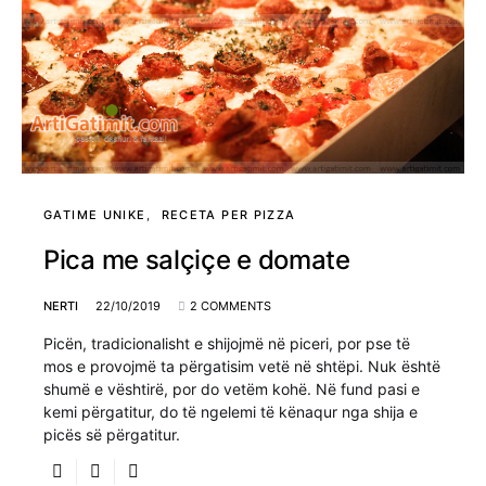
GATIME UNIKE
RECETA PER PIZZA
Pica me salçiçe e domate
NERTI
22/10/2019
2 COMMENTS
Picën, tradicionalisht e shijojmë në piceri, por pse të
mos e provojmë ta përgatisim vetë në shtëpi. Nuk është
shumë e vështirë, por do vetëm kohë. Në fund pasi e
kemi përgatitur, do të ngelemi të kënaqur nga shija e
picës së përgatitur.