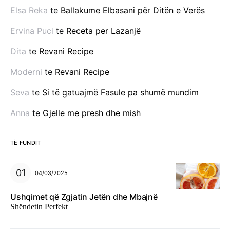
Elsa Reka
te
Ballakume Elbasani për Ditën e Verës
Ervina Puci
te
Receta per Lazanjë
Dita
te
Revani Recipe
Moderni
te
Revani Recipe
Seva
te
Si të gatuajmë Fasule pa shumë mundim
Anna
te
Gjelle me presh dhe mish
TË FUNDIT
04/03/2025
Ushqimet që Zgjatin Jetën dhe Mbajnë
Shëndetin Perfekt