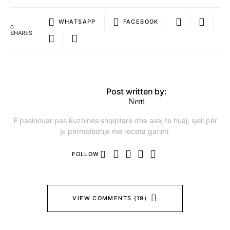
WHATSAPP
FACEBOOK
0
SHARES
Post written by:
Nerti
E pasionuar pas kuzhines shqiptare dhe asaj te huaj, sjell për
ju përmbledhje me receta gatimi.
FOLLOW
VIEW COMMENTS (19)