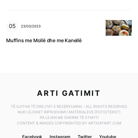
23/03/2023
Muffins me Mollë dhe me Kanellë
ARTI GATIMIT
TË GJITHA TË DREJTAT E REZERVUARA! - ALL RIGHTS RESERVED
NUK LEJOHET RIPRODHIMI I MATERIALEVE (FOTO/TEKST)
PA LEJEN ME SHKRIM TË STAFIT!
CONTENT & IMAGES COPYRIGHTED BY ARTIGATIMIT.COM
Facebook
Instagram
Twitter
Youtube