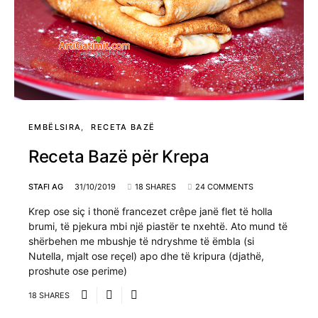
EMBËLSIRA
RECETA BAZË
Receta Bazë për Krepa
STAFI AG
31/10/2019
18 SHARES
24 COMMENTS
Krep ose siç i thonë francezet crêpe janë flet të holla
brumi, të pjekura mbi një piastër te nxehtë. Ato mund të
shërbehen me mbushje të ndryshme të ëmbla (si
Nutella, mjalt ose reçel) apo dhe të kripura (djathë,
proshute ose perime)
18 SHARES