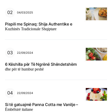
04/03/2025
Pispili me Spinaq: Shija Authentike e
Kuzhinës Tradicionale Shqiptare
22/09/2024
6 Këshilla për Të Ngrënë Shëndetshëm
dhe për të humbur peshë
22/09/2024
Si të gatuajmë Panna Cotta me Vanilje –
Ëmbëlsirë italiane