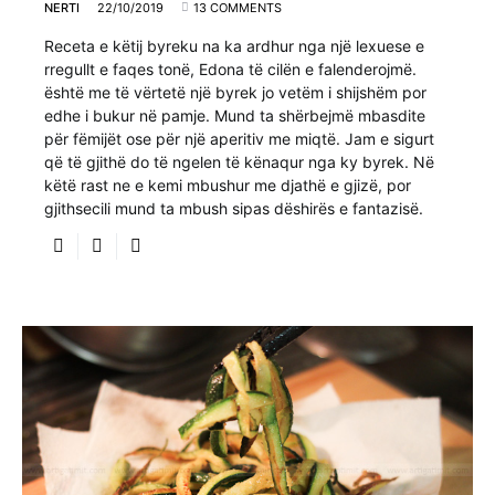
NERTI
22/10/2019
13 COMMENTS
Receta e këtij byreku na ka ardhur nga një lexuese e
rregullt e faqes tonë, Edona të cilën e falenderojmë.
është me të vërtetë një byrek jo vetëm i shijshëm por
edhe i bukur në pamje. Mund ta shërbejmë mbasdite
për fëmijët ose për një aperitiv me miqtë. Jam e sigurt
që të gjithë do të ngelen të kënaqur nga ky byrek. Në
këtë rast ne e kemi mbushur me djathë e gjizë, por
gjithsecili mund ta mbush sipas dëshirës e fantazisë.