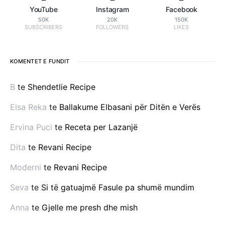
YouTube
Instagram
Facebook
50K
20K
150K
SUBSCRIBERS
FOLLOWERS
LIKES
KOMENTET E FUNDIT
B
te
Shendetlie Recipe
Elsa Reka
te
Ballakume Elbasani për Ditën e Verës
Ervina Puci
te
Receta per Lazanjë
Dita
te
Revani Recipe
Moderni
te
Revani Recipe
Seva
te
Si të gatuajmë Fasule pa shumë mundim
Anna
te
Gjelle me presh dhe mish