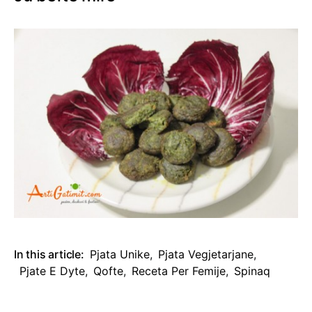
In this article:
Pjata Unike
,
Pjata Vegjetarjane
,
Pjate E Dyte
,
Qofte
,
Receta Per Femije
,
Spinaq