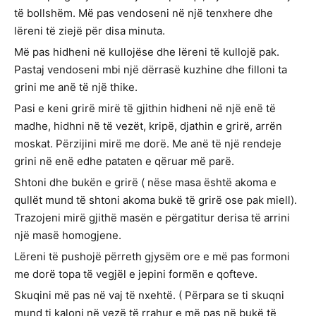
të bollshëm. Më pas vendoseni në një tenxhere dhe
lëreni të ziejë për disa minuta.
Më pas hidheni në kullojëse dhe lëreni të kullojë pak.
Pastaj vendoseni mbi një dërrasë kuzhine dhe filloni ta
grini me anë të një thike.
Pasi e keni grirë mirë të gjithin hidheni në një enë të
madhe, hidhni në të vezët, kripë, djathin e grirë, arrën
moskat. Përzijini mirë me dorë. Me anë të një rendeje
grini në enë edhe pataten e qëruar më parë.
Shtoni dhe bukën e grirë ( nëse masa është akoma e
qullët mund të shtoni akoma bukë të grirë ose pak miell).
Trazojeni mirë gjithë masën e përgatitur derisa të arrini
një masë homogjene.
Lëreni të pushojë përreth gjysëm ore e më pas formoni
me dorë topa të vegjël e jepini formën e qofteve.
Skuqini më pas në vaj të nxehtë. ( Përpara se ti skuqni
mund ti kaloni në vezë të rrahur e më pas në bukë të