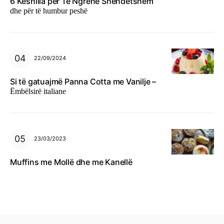
6 Këshilla për Të Ngrënë Shëndetshëm
dhe për të humbur peshë
22/09/2024
Si të gatuajmë Panna Cotta me Vanilje –
Ëmbëlsirë italiane
23/03/2023
Muffins me Mollë dhe me Kanellë