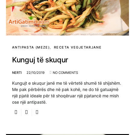
ANTIPASTA (MEZE)
RECETA VEGJETARJANE
Kunguj të skuqur
NERTI
22/10/2019
NO COMMENTS
Kungujt e skuqur janë me të vërtetë shumë të shijshëm.
Me pak përbërës dhe në pak kohë, ne do të gatuajmë
një pjatë ideale për të shoqëruar një pjatancë me mish
ose një antipastë.