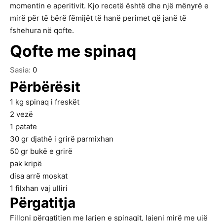
momentin e aperitivit. Kjo recetë është dhe një mënyrë e
mirë për të bërë fëmijët të hanë perimet që janë të
fshehura në qofte.
Qofte me spinaq
Sasia:
0
Përbërësit
1
kg
spinaq i freskët
2
vezë
1
patate
30
gr
djathë i grirë parmixhan
50
gr
bukë e grirë
pak kripë
disa arrë moskat
1
filxhan vaj ulliri
Përgatitja
Filloni përgatitjen me larjen e spinaqit, lajeni mirë me ujë