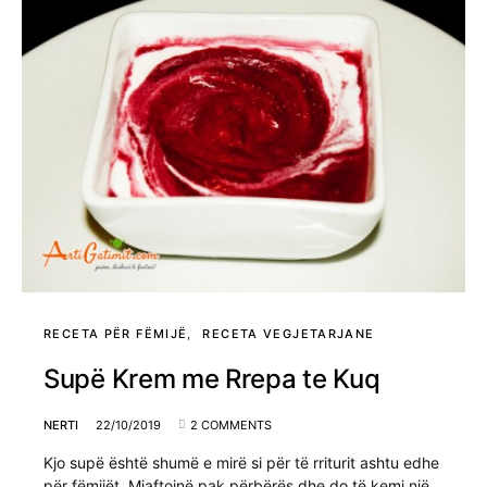
RECETA PËR FËMIJË
RECETA VEGJETARJANE
Supë Krem me Rrepa te Kuq
NERTI
22/10/2019
2 COMMENTS
Kjo supë është shumë e mirë si për të rriturit ashtu edhe
për fëmijët. Mjaftojnë pak përbërës dhe do të kemi një