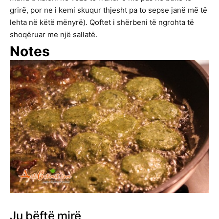
grirë, por ne i kemi skuqur thjesht pa to sepse janë më të
lehta në këtë mënyrë). Qoftet i shërbeni të ngrohta të
shoqëruar me një sallatë.
Notes
Ju bëftë mirë