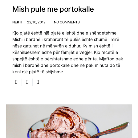
Mish pule me portokalle
NERTI
22/10/2019
NO COMMENTS
Kjo pjatë është një pjatë e lehtë dhe e shëndetshme.
Mishi i bardhë i kraharorit të pulës është shumë i mirë
nëse gatuhet në mënyrën e duhur. Ky mish është i
këshillueshëm edhe për fëmijët e vegjël. Kjo recetë e
shpejtë është e përshtatshme edhe për ta. Mjafton pak
mish i bardhë dhe portokalle dhe në pak minuta do të
keni një pjatë të shijshme.