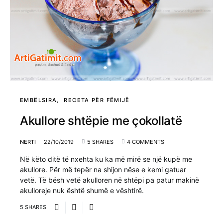
EMBËLSIRA
RECETA PËR FËMIJË
Akullore shtëpie me çokollatë
NERTI
22/10/2019
5 SHARES
4 COMMENTS
Në këto ditë të nxehta ku ka më mirë se një kupë me
akullore. Për më tepër na shijon nëse e kemi gatuar
vetë. Të bësh vetë akulloren në shtëpi pa patur makinë
akulloreje nuk është shumë e vështirë.
5 SHARES