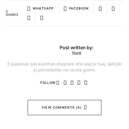
WHATSAPP
FACEBOOK
0
SHARES
Post written by:
Nerti
E pasionuar pas kuzhines shqiptare dhe asaj te huaj, sjell për
ju përmbledhje me receta gatimi.
FOLLOW
VIEW COMMENTS (4)