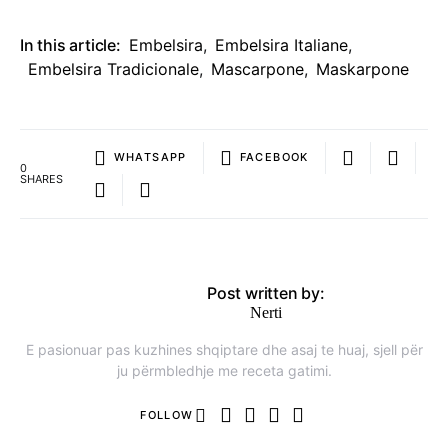
In this article:
Embelsira
,
Embelsira Italiane
,
Embelsira Tradicionale
,
Mascarpone
,
Maskarpone
WHATSAPP
FACEBOOK
0
SHARES
Post written by:
Nerti
E pasionuar pas kuzhines shqiptare dhe asaj te huaj, sjell për
ju përmbledhje me receta gatimi.
FOLLOW