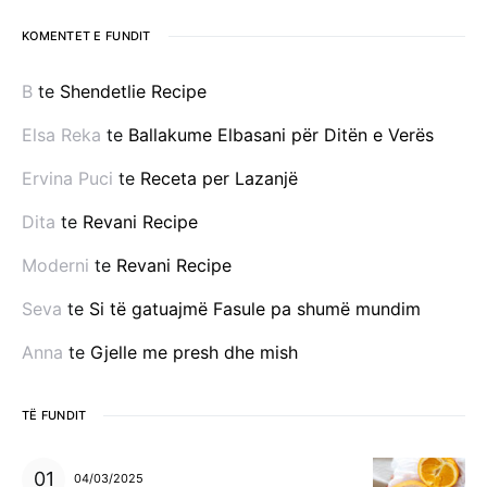
KOMENTET E FUNDIT
B
te
Shendetlie Recipe
Elsa Reka
te
Ballakume Elbasani për Ditën e Verës
Ervina Puci
te
Receta per Lazanjë
Dita
te
Revani Recipe
Moderni
te
Revani Recipe
Seva
te
Si të gatuajmë Fasule pa shumë mundim
Anna
te
Gjelle me presh dhe mish
TË FUNDIT
04/03/2025