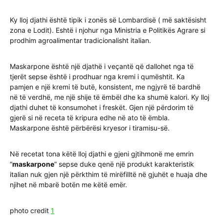
Ky lloj djathi është tipik i zonës së Lombardisë ( më saktësisht
zona e Lodit). Eshtë i njohur nga Ministria e Politikës Agrare si
prodhim agroalimentar tradicionalisht italian.
Maskarpone është një djathë i veçantë që dallohet nga të
tjerët sepse është i prodhuar nga kremi i qumështit. Ka
pamjen e një kremi të butë, konsistent, me ngjyrë të bardhë
në të verdhë, me një shije të ëmbël dhe ka shumë kalori. Ky lloj
djathi duhet të konsumohet i freskët. Gjen një përdorim të
gjerë si në receta të kripura edhe në ato të ëmbla.
Maskarpone është përbërësi kryesor i tiramisu-së.
Në recetat tona këtë lloj djathi e gjeni gjtihmonë me emrin
“
maskarpone
” sepse duke qenë një produkt karakteristik
italian nuk gjen një përkthim të mirëfilltë në gjuhët e huaja dhe
njihet në mbarë botën me këtë emër.
photo credit
1