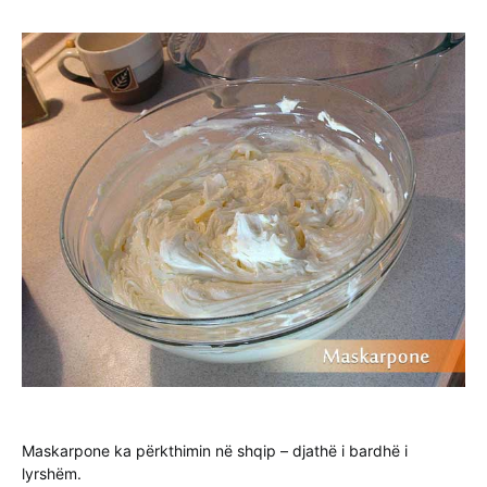
Maskarpone ka përkthimin në shqip – djathë i bardhë i
lyrshëm.