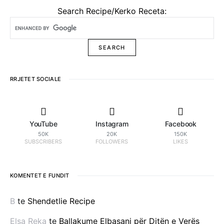
Search Recipe/Kerko Receta:
RRJETET SOCIALE
YouTube
Instagram
Facebook
50K
20K
150K
SUBSCRIBERS
FOLLOWERS
LIKES
KOMENTET E FUNDIT
B
te
Shendetlie Recipe
Elsa Reka
te
Ballakume Elbasani për Ditën e Verës