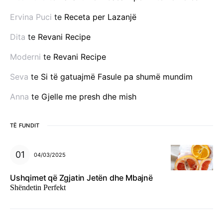
Ervina Puci
te
Receta per Lazanjë
Dita
te
Revani Recipe
Moderni
te
Revani Recipe
Seva
te
Si të gatuajmë Fasule pa shumë mundim
Anna
te
Gjelle me presh dhe mish
TË FUNDIT
04/03/2025
Ushqimet që Zgjatin Jetën dhe Mbajnë
Shëndetin Perfekt