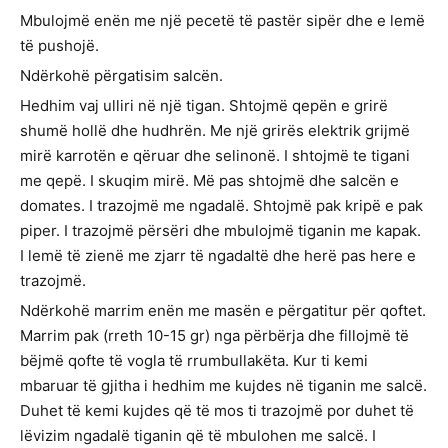
Mbulojmë enën me një pecetë të pastër sipër dhe e lemë
të pushojë.
Ndërkohë përgatisim salcën.
Hedhim vaj ulliri në një tigan. Shtojmë qepën e grirë
shumë hollë dhe hudhrën. Me një grirës elektrik grijmë
mirë karrotën e qëruar dhe selinonë. I shtojmë te tigani
me qepë. I skuqim mirë. Më pas shtojmë dhe salcën e
domates. I trazojmë me ngadalë. Shtojmë pak kripë e pak
piper. I trazojmë përsëri dhe mbulojmë tiganin me kapak.
I lemë të zienë me zjarr të ngadaltë dhe herë pas here e
trazojmë.
Ndërkohë marrim enën me masën e përgatitur për qoftet.
Marrim pak (rreth 10-15 gr) nga përbërja dhe fillojmë të
bëjmë qofte të vogla të rrumbullakëta. Kur ti kemi
mbaruar të gjitha i hedhim me kujdes në tiganin me salcë.
Duhet të kemi kujdes që të mos ti trazojmë por duhet të
lëvizim ngadalë tiganin që të mbulohen me salcë. I