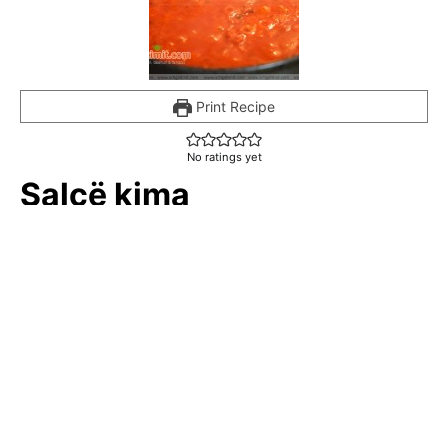
Print Recipe
No ratings yet
Salcë kima
Për përgatitjen e kësaj salce ka disa receta, mund të
përgatitet vetëm me një lloj mishi, mund ti shtosh edhe
salçiçe, por ne e kemi përgatitur me dy lloj mishi. Kima -në e
përgatitur mund ta vendosim në ngrirje dhe e përdorim kur të
na duhet.
Servings:
0
Ingredients
250
gr
mish viçi i grirë
250
gr
mish derri i grirë
2
qepë