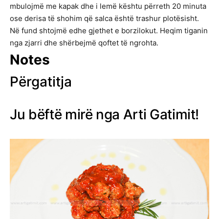
mbulojmë me kapak dhe i lemë kështu përreth 20 minuta
ose derisa të shohim që salca është trashur plotësisht.
Në fund shtojmë edhe gjethet e borzilokut. Heqim tiganin
nga zjarri dhe shërbejmë qoftet të ngrohta.
Notes
Përgatitja
Ju bëftë mirë nga Arti Gatimit!