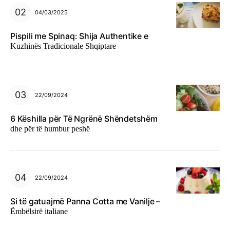
04/03/2025
Pispili me Spinaq: Shija Authentike e
Kuzhinës Tradicionale Shqiptare
22/09/2024
6 Këshilla për Të Ngrënë Shëndetshëm
dhe për të humbur peshë
22/09/2024
Si të gatuajmë Panna Cotta me Vanilje –
Ëmbëlsirë italiane