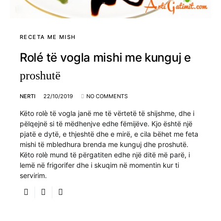
RECETA ME MISH
Rolé të vogla mishi me kunguj e
proshutë
NERTI
22/10/2019
NO COMMENTS
Këto rolè të vogla janë me të vërtetë të shijshme, dhe i
pëlqejnë si të mëdhenjve edhe fëmijëve. Kjo është një
pjatë e dytë, e thjeshtë dhe e mirë, e cila bëhet me feta
mishi të mbledhura brenda me kunguj dhe proshutë.
Këto rolè mund të përgatiten edhe një ditë më parë, i
lemë në frigorifer dhe i skuqim në momentin kur ti
servirim.