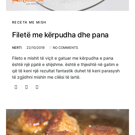
RECETA ME MISH
Filetë me kërpudha dhe pana
NERTI
22/10/2019
NO COMMENTS
Fileto e mishit të viçit e gatuar me kërpudha e pana
është një pjatë e shijshme. është e thjeshtë në gatim e
që të keni një rezultat fantastik duhet të keni parasysh
të zgjidhni mishin me cilësi të lartë.