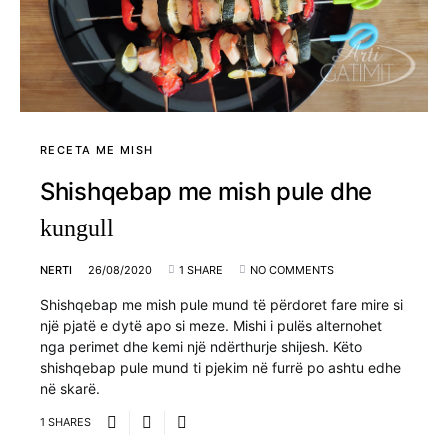
RECETA ME MISH
Shishqebap me mish pule dhe
kungull
NERTI
26/08/2020
1 SHARE
NO COMMENTS
Shishqebap me mish pule mund të përdoret fare mire si
një pjatë e dytë apo si meze. Mishi i pulës alternohet
nga perimet dhe kemi një ndërthurje shijesh. Këto
shishqebap pule mund ti pjekim në furrë po ashtu edhe
në skarë.
1 SHARES