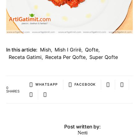
In this article:
Mish
,
Mish I Grirë
,
Qofte
,
Receta Gatimi
,
Receta Per Qofte
,
Super Qofte
WHATSAPP
FACEBOOK
0
SHARES
Post written by:
Nerti