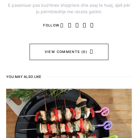
E pasionuar pas kuzhines shqiptare dhe asaj te huaj, sjell për
ju përmbledhje me receta gatimi.
FOLLOW
VIEW COMMENTS (0)
YOU MAY ALSO LIKE