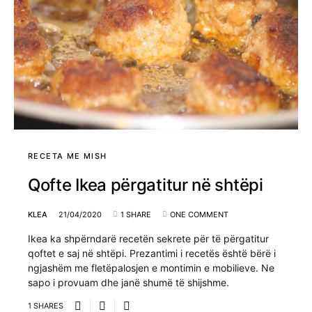
RECETA ME MISH
Qofte Ikea përgatitur në shtëpi
KLEA
21/04/2020
1 SHARE
ONE COMMENT
Ikea ka shpërndarë recetën sekrete për të përgatitur
qoftet e saj në shtëpi. Prezantimi i recetës është bërë i
ngjashëm me fletëpalosjen e montimin e mobilieve. Ne
sapo i provuam dhe janë shumë të shijshme.
1 SHARES