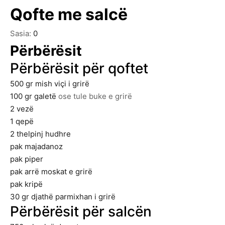
Qofte me salcë
Sasia:
0
Përbërësit
Përbërësit për qoftet
500
gr
mish viçi i grirë
100
gr
galetë
ose tule buke e grirë
2
vezë
1
qepë
2
thelpinj hudhre
pak majadanoz
pak piper
pak arrë moskat e grirë
pak kripë
30
gr
djathë parmixhan i grirë
Përbërësit për salcën