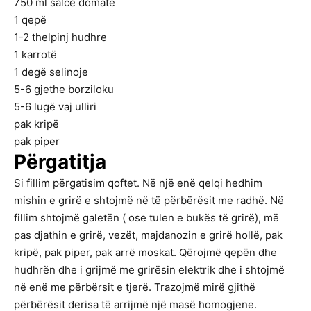
750
ml
salcë domate
1
qepë
1-2
thelpinj hudhre
1
karrotë
1
degë selinoje
5-6
gjethe borziloku
5-6
lugë vaj ulliri
pak kripë
pak piper
Përgatitja
Si fillim përgatisim qoftet. Në një enë qelqi hedhim
mishin e grirë e shtojmë në të përbërësit me radhë. Në
fillim shtojmë galetën ( ose tulen e bukës të grirë), më
pas djathin e grirë, vezët, majdanozin e grirë hollë, pak
kripë, pak piper, pak arrë moskat. Qërojmë qepën dhe
hudhrën dhe i grijmë me grirësin elektrik dhe i shtojmë
në enë me përbërsit e tjerë. Trazojmë mirë gjithë
përbërësit derisa të arrijmë një masë homogjene.