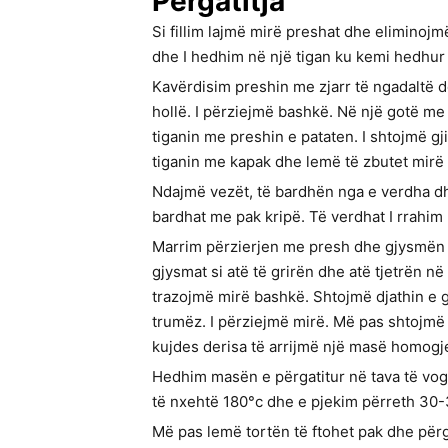
Përgatitja
Si fillim lajmë mirë preshat dhe eliminojm
dhe I hedhim në një tigan ku kemi hedhur pa
Kavërdisim preshin me zjarr të ngadaltë d
hollë. I përziejmë bashkë. Në një gotë me
tiganin me preshin e pataten. I shtojmë g
tiganin me kapak dhe lemë të zbutet mirë p
Ndajmë vezët, të bardhën nga e verdha dh
bardhat me pak kripë. Të verdhat I rrahi
Marrim përzierjen me presh dhe gjysmën e 
gjysmat si atë të grirën dhe atë tjetrën 
trazojmë mirë bashkë. Shtojmë djathin e g
trumëz. I përziejmë mirë. Më pas shtojmë
kujdes derisa të arrijmë një masë homogj
Hedhim masën e përgatitur në tava të vog
të nxehtë 180°c dhe e pjekim përreth 30-
Më pas lemë tortën të ftohet pak dhe për