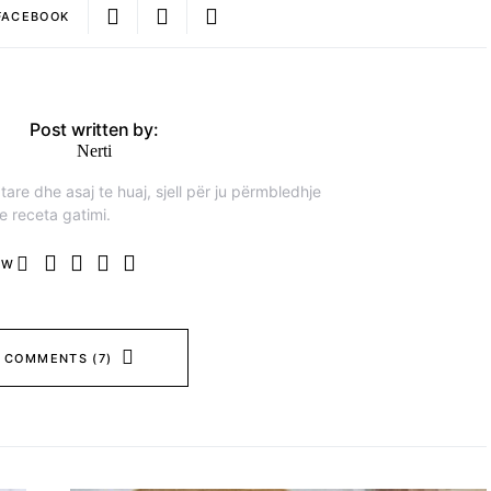
FACEBOOK
Post written by:
Nerti
are dhe asaj te huaj, sjell për ju përmbledhje
e receta gatimi.
OW
 COMMENTS (7)