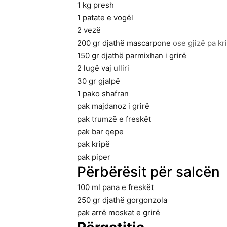
1
kg
presh
1
patate e vogël
2
vezë
200
gr
djathë mascarpone
ose gjizë pa kr
150
gr
djathë parmixhan i grirë
2
lugë vaj ulliri
30
gr
gjalpë
1
pako shafran
pak majdanoz i grirë
pak trumzë e freskët
pak bar qepe
pak kripë
pak piper
Përbërësit për salcën
100
ml
pana e freskët
250
gr
djathë gorgonzola
pak arrë moskat e grirë