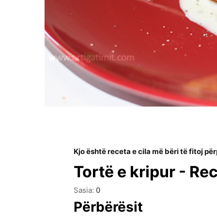
Kjo është receta e cila më bëri të fitoj 
Tortë e kripur - R
Sasia:
0
Përbërësit