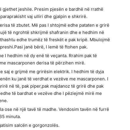
ë gjethet jeshile. Presim pjesën e bardhë në rrathë
raprakisht vaj ulliri dhe gjalpin e shkrirë.
erisa të zbutet. Më pas I shtojmë edhe pataten e grirë
 ujë të ngrohtë shkrijmë shafranin dhe e hedhim në
jithashtu edhe trumëz të freskët e pak kripë. Mbulojmë
reshi.Pasi janë bërë, I lemë të ftohen pak.
e I hedhim në dy enë të veçanta. Rrahim pak të
m me mascarponen derisa të përzihen mirë.
saj e grijmë me grirësin elektrik. I hedhim të dyja
në enën ku janë të verdhat e vezëve me mascarponen. I
rirë në të, pak piper,pak majdanoz të grirë dhe pak
 edhe të bardhat e vezëve dhe I pëziejmë mirë me
ene.
la ose në një tavë të madhe. Vendosim tavën në furrë
35 minuta.
gatisim salcën e gorgonzolës.