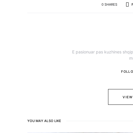
0 SHARES
E pasionuar pas kuzhines shqipt
m
FOLL
VIEW
YOU MAY ALSO LIKE