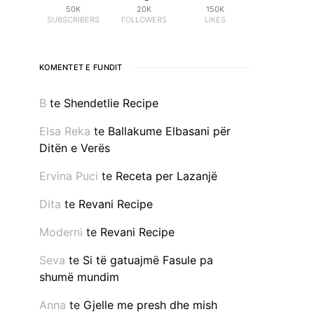
50K
20K
150K
SUBSCRIBERS
FOLLOWERS
LIKES
KOMENTET E FUNDIT
B
te
Shendetlie Recipe
Elsa Reka
te
Ballakume Elbasani për
Ditën e Verës
Ervina Puci
te
Receta per Lazanjë
Dita
te
Revani Recipe
Moderni
te
Revani Recipe
Seva
te
Si të gatuajmë Fasule pa
shumë mundim
Anna
te
Gjelle me presh dhe mish