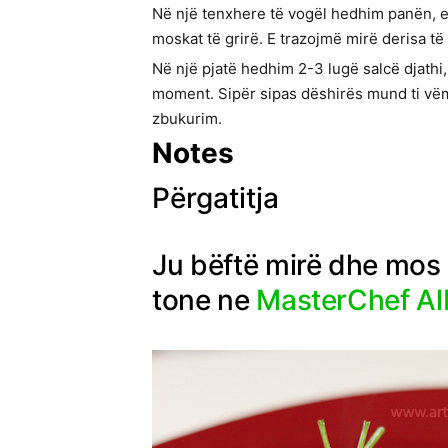
Në një tenxhere të vogël hedhim panën, e
moskat të grirë. E trazojmë mirë derisa të 
Në një pjatë hedhim 2-3 lugë salcë djath
moment. Sipër sipas dëshirës mund ti vëmë
zbukurim.
Notes
Përgatitja
Ju bëftë mirë dhe mos h
tone ne
MasterChef Al