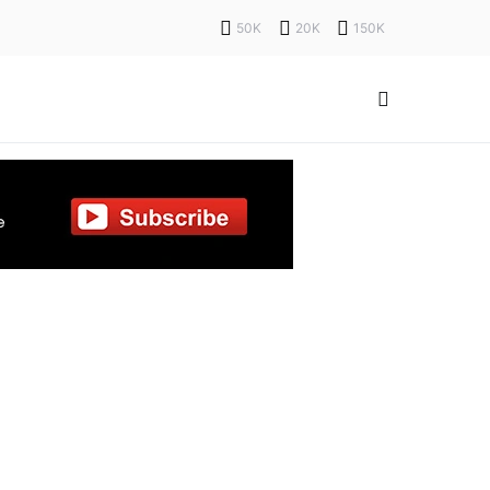
50K
20K
150K