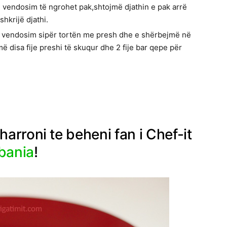
 vendosim të ngrohet pak,shtojmë djathin e pak arrë
shkrijë djathi.
i, vendosim sipër tortën me presh dhe e shërbejmë në
 disa fije preshi të skuqur dhe 2 fije bar qepe për
arroni te beheni fan i Chef-it
bania
!