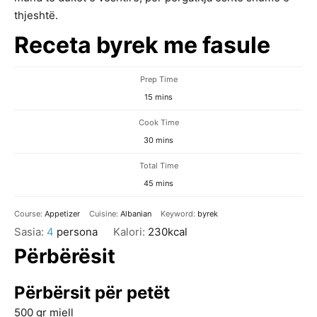
thjeshtë.
Receta byrek me fasule
Prep Time
minutes
15
mins
Cook Time
minutes
30
mins
Total Time
minutes
45
mins
Course:
Appetizer
Cuisine:
Albanian
Keyword:
byrek
Sasia:
4
persona
Kalori:
230
kcal
Përbërësit
Përbërsit për petët
500
gr
miell