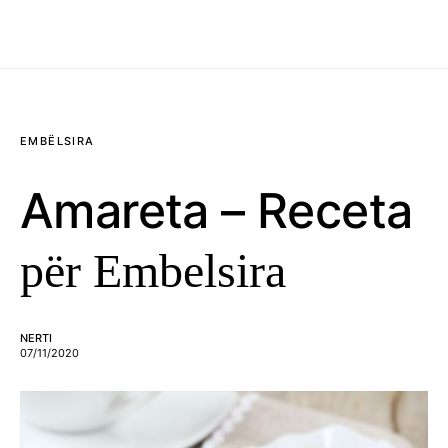
EMBËLSIRA
Amareta – Receta
për Embelsira
NERTI
07/11/2020