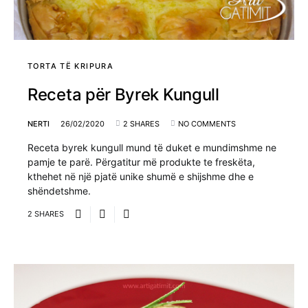
TORTA TË KRIPURA
Receta për Byrek Kungull
NERTI
26/02/2020
2 SHARES
NO COMMENTS
Receta byrek kungull mund të duket e mundimshme ne
pamje te parë. Përgatitur më produkte te freskëta,
kthehet në një pjatë unike shumë e shijshme dhe e
shëndetshme.
2 SHARES