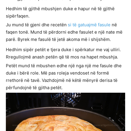
Hedhim të gjithë mbushjen duke e hapur në të gjithë
sipërfaqen.
Ju mund të gjeni dhe recetën
si të gatuajmë fasule
në
faqen tonë. Mund të përdorni edhe fasulet e një nate më
parë. Byrek me fasulë të jetë akoma më i shijshëm.
Hedhim sipër petët e tjera duke i spërkatur me vaj ulliri.
Rregullojmë anash petën që të mos na hapet mbushja.
Petët mund të mbushen edhe një nga një me fasule dhe
duke i bërë role. Më pas roleja vendoset në formë
rrethorë në tavë. Vazhdojmë në këtë mënyrë derisa të
përfundojnë të gjitha petët.