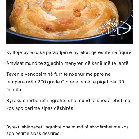
Ky llojë byreku ka paraqitjen e byrekut që është në figurë.
Amvisat mund të zgjedhin mënyrën që kanë më të lehtë.
Tavën e vendosim në furr të nxehur më parë në
temperaturën 200 gradë C dhe e lemë të piqet për 30
minuta.
Byreku shërbehet i ngrohtë dhe mund të shoqërohet me
kos apo perime sipas dëshirës.
Byreku shërbehet i ngrohtë dhe mund të shoqërohet me kos
apo perime sipas dëshirës.