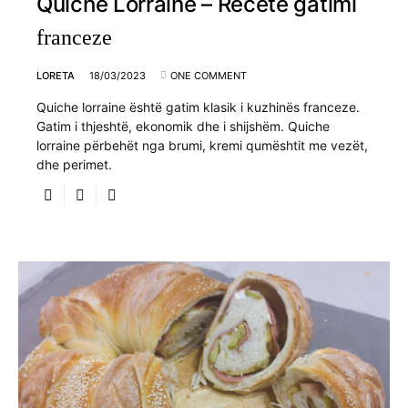
Quiche Lorraine – Recete gatimi
franceze
LORETA
18/03/2023
ONE COMMENT
Quiche lorraine është gatim klasik i kuzhinës franceze.
Gatim i thjeshtë, ekonomik dhe i shijshëm. Quiche
lorraine përbehët nga brumi, kremi qumështit me vezët,
dhe perimet.