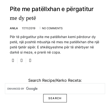
Pite me patëllxhan e përgatitur
me dy petë
ANILA
17/11/2019
NO COMMENTS
Për të përgatitur pite me patëllxhan kemi përdorur dy
petë, një poshtë mbushja në mes me patëllxhan dhe një
petë tjetër sipër. E shkëlqyeshme për të shërbyer në
darkë si meze, e prerë në copa.
Search Recipe/Kerko Receta: