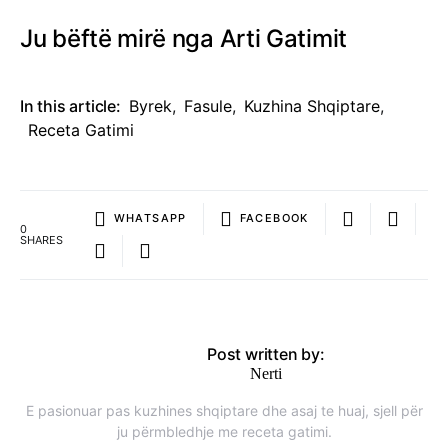
Ju bëftë mirë nga Arti Gatimit
In this article:
Byrek
,
Fasule
,
Kuzhina Shqiptare
,
Receta Gatimi
WHATSAPP
FACEBOOK
0
SHARES
Post written by:
Nerti
E pasionuar pas kuzhines shqiptare dhe asaj te huaj, sjell për
ju përmbledhje me receta gatimi.