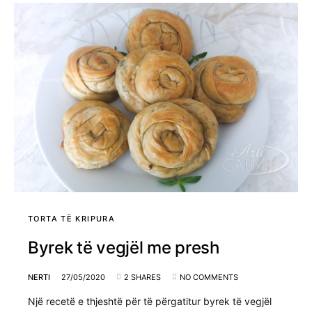
TORTA TË KRIPURA
Byrek të vegjël me presh
NERTI
27/05/2020
2 SHARES
NO COMMENTS
Një recetë e thjeshtë për të përgatitur byrek të vegjël