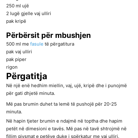
250
ml
ujë
2
lugë gjelle
vaj ulliri
pak
kripë
Përbërsit për mbushjen
500
ml
me
fasule
të përgatitura
pak
vaj ulliri
pak
piper
rigon
Përgatitja
Në një enë hedhim miellin, vaj, ujë, kripë dhe i punojmë
për gati dhjetë minuta.
Më pas brumin duhet ta lemë të pushojë për 20-25
minuta.
Në hapin tjeter brumin e ndajmë në toptha dhe hapim
petët në dimesioni e tavës. Më pas në tavë shtrojmë në
fillim gjysmat e petëve duke i spërkatur me vaj ulliri.