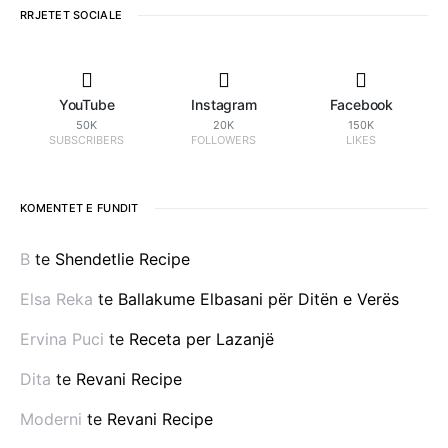
RRJETET SOCIALE
YouTube
Instagram
Facebook
50K
20K
150K
SUBSCRIBERS
FOLLOWERS
LIKES
KOMENTET E FUNDIT
B
te
Shendetlie Recipe
Elsa Reka
te
Ballakume Elbasani për Ditën e Verës
Ervina Puci
te
Receta per Lazanjë
Dita
te
Revani Recipe
Moderni
te
Revani Recipe