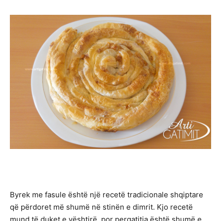
Byrek me fasule është një recetë tradicionale shqiptare
që përdoret më shumë në stinën e dimrit. Kjo recetë
mund të duket e vështirë, por pergatitja është shumë e