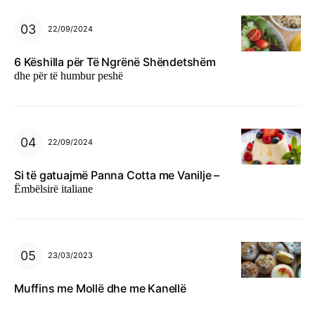
22/09/2024
6 Këshilla për Të Ngrënë Shëndetshëm
dhe për të humbur peshë
22/09/2024
Si të gatuajmë Panna Cotta me Vanilje –
Ëmbëlsirë italiane
23/03/2023
Muffins me Mollë dhe me Kanellë