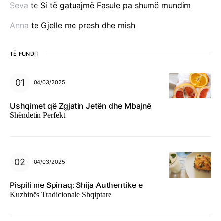
Seva
te
Si të gatuajmë Fasule pa shumë mundim
Anna
te
Gjelle me presh dhe mish
TË FUNDIT
04/03/2025
Ushqimet që Zgjatin Jetën dhe Mbajnë
Shëndetin Perfekt
04/03/2025
Pispili me Spinaq: Shija Authentike e
Kuzhinës Tradicionale Shqiptare