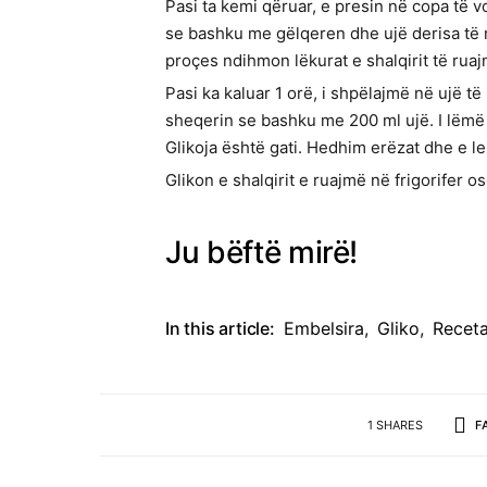
Pasi ta kemi qëruar, e presin në copa të v
se bashku me gëlqeren dhe ujë derisa të m
proçes ndihmon lëkurat e shalqirit të rua
Pasi ka kaluar 1 orë, i shpëlajmë në ujë t
sheqerin se bashku me 200 ml ujë. I lëmë n
Glikoja është gati. Hedhim erëzat dhe e l
Glikon e shalqirit e ruajmë në frigorifer o
Ju bëftë mirë!
In this article:
Embelsira
,
Gliko
,
Receta
1 SHARES
F