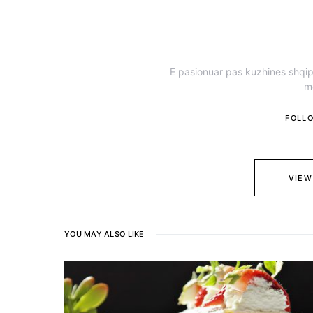
E pasionuar pas kuzhines shqipt
m
FOLL
VIEW
YOU MAY ALSO LIKE