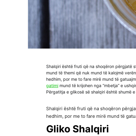
Shalqiri është fruti që na shoqëron përgjatë
mund të themi që nuk mund të kalojmë verën pa
hedhim, por me to fare mirë mund të gatuajmë
gatimi
mund të krijohen nga “mbetja” e ushqi
Përgatitja e glikosë së shalqiri është shumë e
Shalqiri është fruti që na shoqëron përgjat
hedhim, por me to fare mirë mund të gatua
Gliko Shalqiri