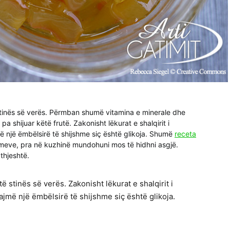
 stinës së verës. Përmban shumë vitamina e minerale dhe
 shijuar këtë frutë. Zakonisht lëkurat e shalqirit i
 një ëmbëlsirë të shijshme siç është glikoja. Shumë
receta
meve, pra në kuzhinë mundohuni mos të hidhni asgjë.
 thjeshtë.
ë stinës së verës. Zakonisht lëkurat e shalqirit i
jmë një ëmbëlsirë të shijshme siç është glikoja.