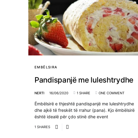
EMBËLSIRA
Pandispanjë me luleshtrydhe
NERTI
16/06/2020
1 SHARE
ONE COMMENT
Ëmbëlsirë e thjeshtë pandispanjë me luleshtrydhe
dhe ajkë të freskët të rrahur (pana). Kjo ëmbëlsirë
është idealë për çdo stinë dhe event
1 SHARES