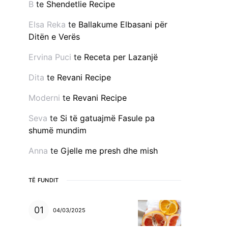
B
te
Shendetlie Recipe
Elsa Reka
te
Ballakume Elbasani për
Ditën e Verës
Ervina Puci
te
Receta per Lazanjë
Dita
te
Revani Recipe
Moderni
te
Revani Recipe
Seva
te
Si të gatuajmë Fasule pa
shumë mundim
Anna
te
Gjelle me presh dhe mish
TË FUNDIT
04/03/2025