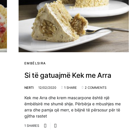
EMBËLSIRA
Si të gatuajmë Kek me Arra
NERTI
12/02/2020
1 SHARE
2 COMMENTS
Kek me Arra dhe krem mascarpone është një
ëmbëlsirë me shumë shije. Përbërja e mbushjes me
arra dhe pamja që merr, e bëjnë të përsosur për të
gjitha rastet
1 SHARES