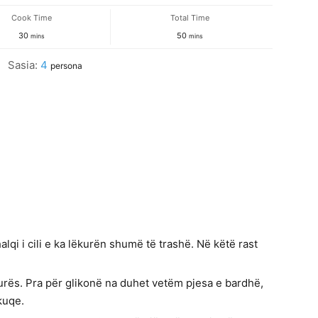
Cook Time
Total Time
minutes
minutes
30
50
mins
mins
Sasia:
4
persona
lqi i cili e ka lëkurën shumë të trashë. Në këtë rast
kurës. Pra për glikonë na duhet vetëm pjesa e bardhë,
kuqe.