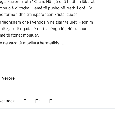
ogla katrore rreth 1-2 cm. Në një enë hedhim lëkurat
bulojë gjithçka. I lemë të pushojnë rreth 1 orë. Ky
jnë formën dhe transparencën kristalizuese.
ë rrjedhshëm dhe i vendosin në zjarr të ulët. Hedhim
ë zjarr të ngadaltë derisa lëngu të jetë trashur.
emë të ftohet mbuluar.
se në vazo të mbyllura hermetikisht.
 Verore
ACEBOOK
1