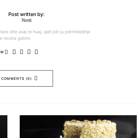
Post written by:
Nerti
are dhe asaj te huaj, sjell për ju përmbledhje
e receta gatimi.
OW
 COMMENTS (0)