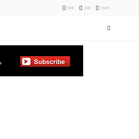
50K
20K
150K