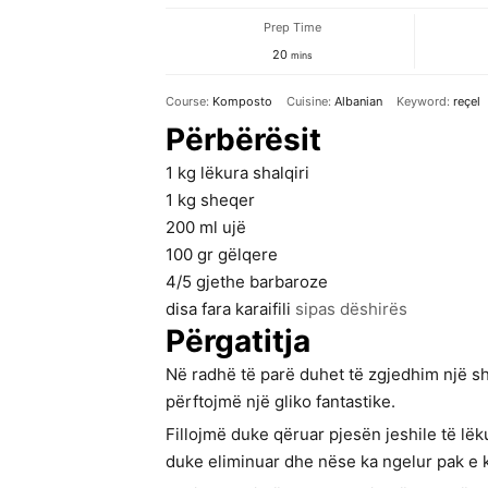
Prep Time
minutes
20
mins
Course:
Komposto
Cuisine:
Albanian
Keyword:
reçel
Përbërësit
1
kg
lëkura shalqiri
1
kg
sheqer
200
ml
ujë
100
gr
gëlqere
4/5
gjethe
barbaroze
disa
fara
karaifili
sipas dëshirës
Përgatitja
Në radhë të parë duhet të zgjedhim një sha
përftojmë një gliko fantastike.
Fillojmë duke qëruar pjesën jeshile të lë
duke eliminuar dhe nëse ka ngelur pak e 