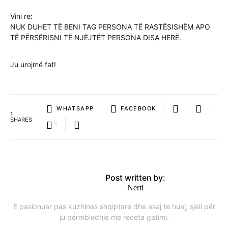
Vini re:
NUK DUHET TË BENI TAG PERSONA TË RASTËSISHËM APO
TË PËRSËRISNI TË NJËJTËT PERSONA DISA HERË.
Ju urojmë fat!
WHATSAPP
FACEBOOK
1
SHARES
1
Post written by:
Nerti
E pasionuar pas kuzhines shqiptare dhe asaj te huaj, sjell për
ju përmbledhje me receta gatimi.