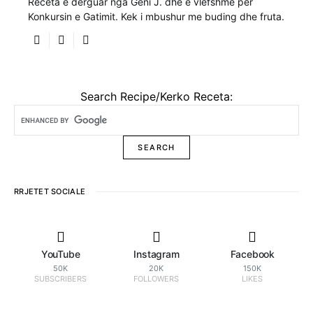
Receta e dërguar nga Geni J. dhe e vlefshme për
Konkursin e Gatimit. Kek i mbushur me buding dhe fruta.
Search Recipe/Kerko Receta:
RRJETET SOCIALE
YouTube
Instagram
Facebook
50K
20K
150K
SUBSCRIBERS
FOLLOWERS
LIKES