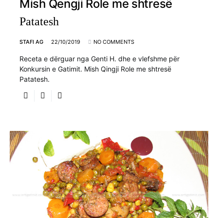
Mish Qengji Role me shtresë
Patatesh
STAFI AG
22/10/2019
NO COMMENTS
Receta e dërguar nga Genti H. dhe e vlefshme për
Konkursin e Gatimit. Mish Qingji Role me shtresë
Patatesh.