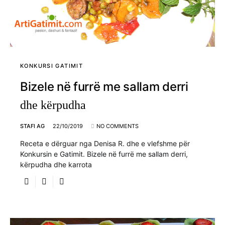
KONKURSI GATIMIT
Bizele në furrë me sallam derri
dhe kërpudha
STAFI AG
22/10/2019
NO COMMENTS
Receta e dërguar nga Denisa R. dhe e vlefshme për
Konkursin e Gatimit. Bizele në furrë me sallam derri,
kërpudha dhe karrota