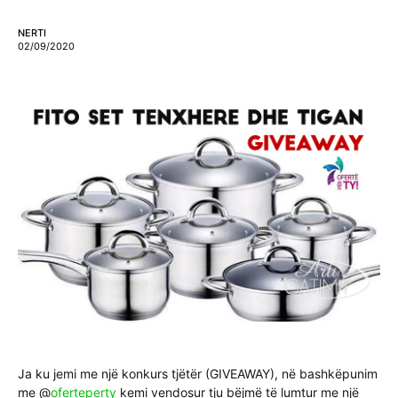
NERTI
02/09/2020
Ja ku jemi me një konkurs tjëtër (GIVEAWAY), në bashkëpunim
me @
oferteperty
kemi vendosur tju bëjmë të lumtur me një