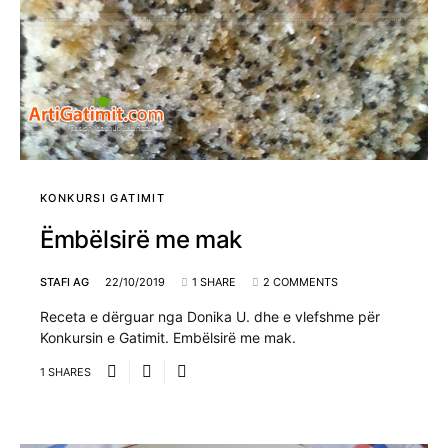
KONKURSI GATIMIT
Ëmbëlsirë me mak
STAFI AG
22/10/2019
1 SHARE
2 COMMENTS
Receta e dërguar nga Donika U. dhe e vlefshme për
Konkursin e Gatimit. Embëlsirë me mak.
1 SHARES