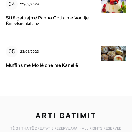
22/09/2024
Si të gatuajmë Panna Cotta me Vanilje –
Ëmbëlsirë italiane
23/03/2023
Muffins me Mollë dhe me Kanellë
ARTI GATIMIT
TË GJITHA TË DREJTAT E REZERVUARA! - ALL RIGHTS RESERVED