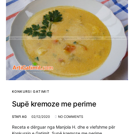
KONKURSI GATIMIT
Supë kremoze me perime
STAFI AG
02/12/2020
NO COMMENTS
Receta e dërguar nga Manjola H. dhe e vlefshme për
Konkursin e Gatimit. Supë kremoze me perime.