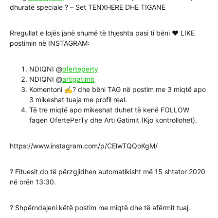
dhuratë speciale ? – Set TENXHERE DHE TIGANE
Rregullat e lojës janë shumë të thjeshta pasi ti bëni ❤️ LIKE
postimin në INSTAGRAM:
NDIQNI @
oferteperty
NDIQNI @
artigatimit
Komentoni ✍? dhe bëni TAG në postim me 3 miqtë apo
3 mikeshat tuaja me profil real.
Të tre miqtë apo mikeshat duhet të kenë FOLLOW
faqen OfertePerTy dhe Arti Gatimit (Kjo kontrollohet).
https://www.instagram.com/p/CElwTQQoKgM/
? Fituesit do të përzgjidhen automatikisht më 15 shtator 2020
në orën 13:30.
? Shpërndajeni këtë postim me miqtë dhe të afërmit tuaj.