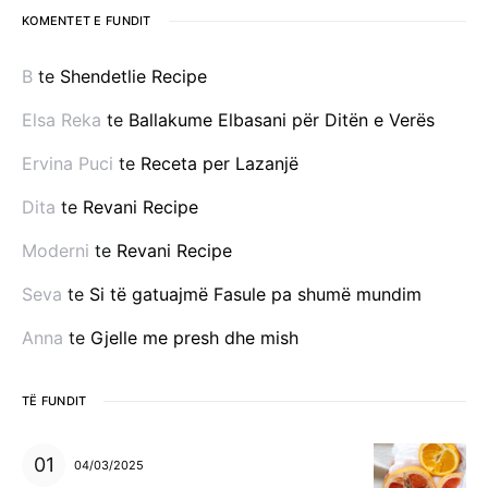
KOMENTET E FUNDIT
B
te
Shendetlie Recipe
Elsa Reka
te
Ballakume Elbasani për Ditën e Verës
Ervina Puci
te
Receta per Lazanjë
Dita
te
Revani Recipe
Moderni
te
Revani Recipe
Seva
te
Si të gatuajmë Fasule pa shumë mundim
Anna
te
Gjelle me presh dhe mish
TË FUNDIT
04/03/2025