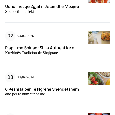
Ushqimet që Zgjatin Jetën dhe Mbajnë
Shëndetin Perfekt
04/03/2025
Pispili me Spinaq: Shija Authentike e
Kuzhinës Tradicionale Shqiptare
22/09/2024
6 Këshilla për Të Ngrënë Shëndetshëm
dhe për të humbur peshë