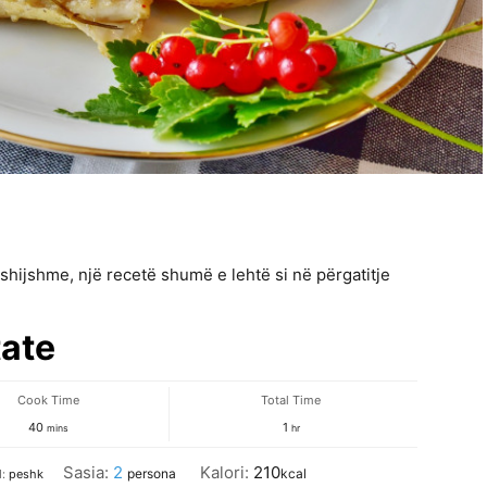
shijshme, një recetë shumë e lehtë si në përgatitje
ate
Cook Time
Total Time
minutes
hour
40
1
mins
hr
Sasia:
2
Kalori:
210
persona
kcal
d:
peshk