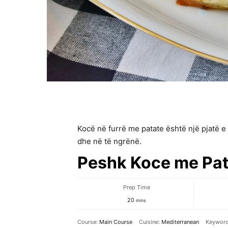
Kocë në furrë me patate është një pjatë e 
dhe në të ngrënë.
Peshk Koce me Pat
Prep Time
minutes
20
mins
Course:
Main Course
Cuisine:
Mediterranean
Keywor