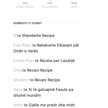
50K
20K
150K
SUBSCRIBERS
FOLLOWERS
LIKES
KOMENTET E FUNDIT
B
te
Shendetlie Recipe
Elsa Reka
te
Ballakume Elbasani për
Ditën e Verës
Ervina Puci
te
Receta per Lazanjë
Dita
te
Revani Recipe
Moderni
te
Revani Recipe
Seva
te
Si të gatuajmë Fasule pa
shumë mundim
Anna
te
Gjelle me presh dhe mish