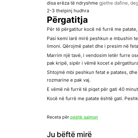
disa
erëza të ndryshme
gjethe dafine, de
2-3
thelpinj hudhra
Përgatitja
Për të përgatitur kocë në furrë me patate, 
Pasi kemi larë mirë peshkun e mbushin te
limoni. Qërojmë patet dhe i presim në feta
Marrim një tavë, i vendosim letër furre o
pak kripë, sipër i vëmë kocet e përgatitura
Shtojmë mbi peshkun fetat e patates, dhe
rozmarine e pak vaj.
E vëmë në furrë të piqet për gati 40 min
Kocë në furrë me patate është gati. Pesh
Receta për
peshk salmon
Ju bëftë mirë