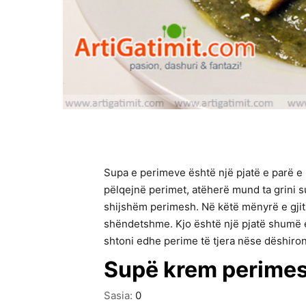
Supa e perimeve është një pjatë e parë e
pëlqejnë perimet, atëherë mund ta grini su
shijshëm perimesh. Në këtë mënyrë e gjithë
shëndetshme. Kjo është një pjatë shumë e
shtoni edhe perime të tjera nëse dëshiron
Supë krem perime
Sasia:
0