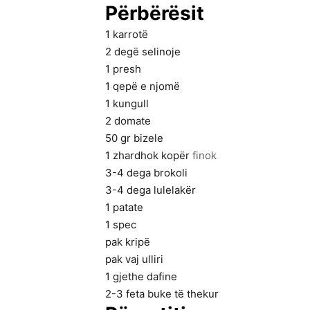
Përbërësit
1
karrotë
2
degë selinoje
1
presh
1
qepë e njomë
1
kungull
2
domate
50
gr
bizele
1
zhardhok kopër
finok
3-4
dega brokoli
3-4
dega lulelakër
1
patate
1
spec
pak kripë
pak vaj ulliri
1
gjethe dafine
2-3
feta buke të thekur