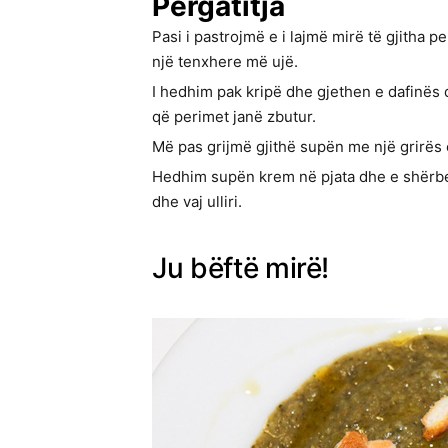
Përgatitja
Pasi i pastrojmë e i lajmë mirë të gjitha 
një tenxhere më ujë.
I hedhim pak kripë dhe gjethen e dafinës 
që perimet janë zbutur.
Më pas grijmë gjithë supën me një grirës e
Hedhim supën krem në pjata dhe e shërbe
dhe vaj ulliri.
Ju bëftë mirë!