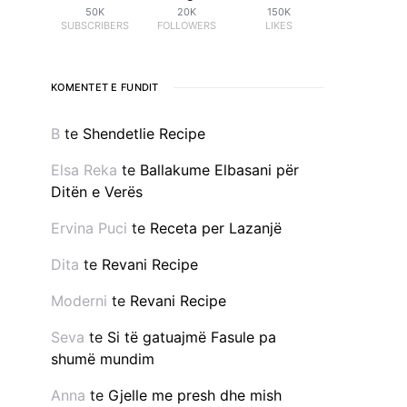
50K
20K
150K
SUBSCRIBERS
FOLLOWERS
LIKES
KOMENTET E FUNDIT
B
te
Shendetlie Recipe
Elsa Reka
te
Ballakume Elbasani për
Ditën e Verës
Ervina Puci
te
Receta per Lazanjë
Dita
te
Revani Recipe
Moderni
te
Revani Recipe
Seva
te
Si të gatuajmë Fasule pa
shumë mundim
Anna
te
Gjelle me presh dhe mish