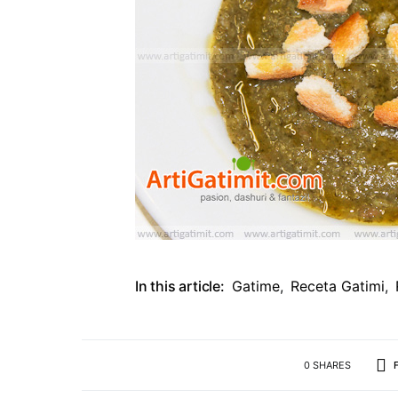
In this article:
Gatime
,
Receta Gatimi
,
0 SHARES