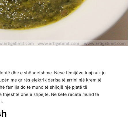
 lehtë dhe e shëndetshme. Nëse fëmijëve tuaj nuk ju
pën me grirës elektrik derisa të arrini një krem të
 familja do të mund të shijojë një pjatë të
 thjeshtë dhe e shpejtë. Në këtë recetë mund të
i.
sh