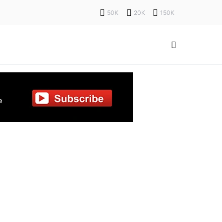
50K
20K
150K