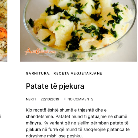
GARNITURA
RECETA VEGJETARJANE
Patate të pjekura
NERTI
22/10/2019
NO COMMENTS
Kjo recetë është shumë e thjeshtë dhe e
ë
shëndetshme. Patatet mund ti gatuajmë në shumë
mënyra. Ky variant që ne sjellim përmban patate të
pjekura në furrë që mund të shoqërojnë pjatanca të
ndryshme mishi ose peshku.