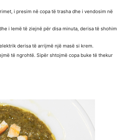
perimet, i presim në copa të trasha dhe i vendosim në
dhe i lemë të ziejnë për disa minuta, derisa të shohim
lektrik derisa të arrijmë një masë si krem.
jmë të ngrohtë. Sipër shtojmë copa buke të thekur