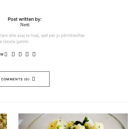
Post written by:
Nerti
are dhe asaj te huaj, sjell për ju përmbledhje
e receta gatimi.
OW
 COMMENTS (0)