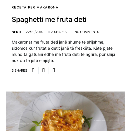
RECETA PER MAKARONA
Spaghetti me fruta deti
NERTI
22/10/2019
3 SHARES
NO COMMENTS
Makaronat me fruta deti janë shumë të shijshme,
sidomos kur frutat e detit janë të freskëta. Këtë pjatë
mund ta gatuani edhe me fruta deti të ngrira, por shija
nuk do të jetë e njëjtë.
3 SHARES