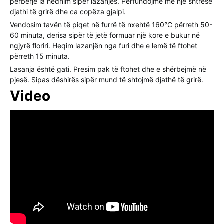
përbërje ia hedhim sipër lazanjës. Përfundojmë me një shtresë
djathi të grirë dhe ca copëza gjalpi.
Vendosim tavën të piqet në furrë të nxehtë 160°C përreth 50-
60 minuta, derisa sipër të jetë formuar një kore e bukur në
ngjyrë floriri. Heqim lazanjën nga furi dhe e lemë të ftohet
përreth 15 minuta.
Lasanja është gati. Presim pak të ftohet dhe e shërbejmë në
pjesë. Sipas dëshirës sipër mund të shtojmë djathë të grirë.
Video