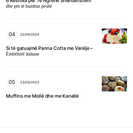
6 Këshilla për Të Ngrënë Shëndetshëm
dhe për të humbur peshë
22/09/2024
Si të gatuajmë Panna Cotta me Vanilje –
Ëmbëlsirë italiane
23/03/2023
Muffins me Mollë dhe me Kanellë