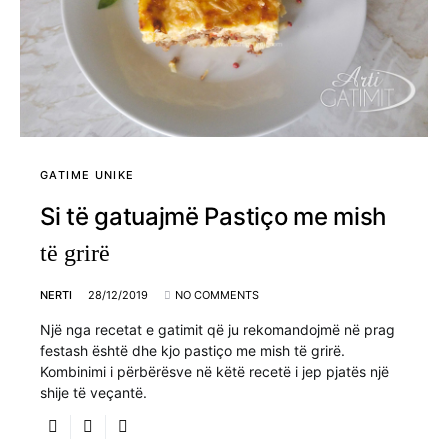
GATIME UNIKE
Si të gatuajmë Pastiço me mish
të grirë
NERTI
28/12/2019
NO COMMENTS
Një nga recetat e gatimit që ju rekomandojmë në prag
festash është dhe kjo pastiço me mish të grirë.
Kombinimi i përbërësve në këtë recetë i jep pjatës një
shije të veçantë.