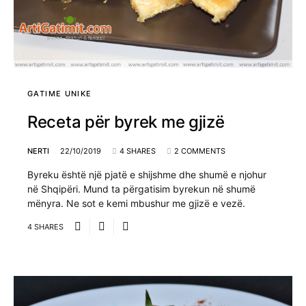
GATIME UNIKE
Receta për byrek me gjizë
NERTI
22/10/2019
4 SHARES
2 COMMENTS
Byreku është një pjatë e shijshme dhe shumë e njohur
në Shqipëri. Mund ta përgatisim byrekun në shumë
mënyra. Ne sot e kemi mbushur me gjizë e vezë.
4 SHARES