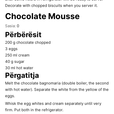
Decorate with chopped biscuits when you server it.
Chocolate Mousse
Sasia:
0
Përbërësit
200
g
chocolate chopped
3
eggs
250
ml
cream
40
g
sugar
30
ml
hot water
Përgatitja
Melt the chocolate bagnomaria (double boiler, the second
with hot water). Separate the white from the yellow of the
eggs.
Whisk the egg whites and cream separately until very
firm. Put both in the refrigerator.