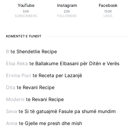
YouTube
Instagram
Facebook
50K
20K
150K
SUBSCRIBERS
FOLLOWERS
LIKES
KOMENTET E FUNDIT
B
te
Shendetlie Recipe
Elsa Reka
te
Ballakume Elbasani për Ditën e Verës
Ervina Puci
te
Receta per Lazanjë
Dita
te
Revani Recipe
Moderni
te
Revani Recipe
Seva
te
Si të gatuajmë Fasule pa shumë mundim
Anna
te
Gjelle me presh dhe mish