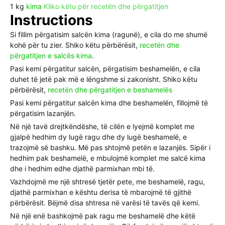
1
kg
kima
Kliko këtu për recetën dhe përgatitjen
Instructions
Si fillim përgatisim salcën kima (ragunë), e cila do me shumë
kohë për tu zier. Shiko këtu përbërësit,
recetën dhe
përgatitjen e salcës kima
.
Pasi kemi përgatitur salcën, përgatisim beshamelën, e cila
duhet të jetë pak më e lëngshme si zakonisht. Shiko këtu
përbërësit,
recetën dhe përgatitjen e beshamelës
Pasi kemi përgatitur salcën kima dhe beshamelën, fillojmë të
përgatisim lazanjën.
Në një tavë drejtkëndëshe, të cilën e lyejmë komplet me
gjalpë hedhim dy lugë ragu dhe dy lugë beshamelë, e
trazojmë së bashku. Më pas shtojmë petën e lazanjës. Sipër i
hedhim pak beshamelë, e mbulojmë komplet me salcë kima
dhe i hedhim edhe djathë parmixhan mbi të.
Vazhdojmë me një shtresë tjetër pete, me beshamelë, ragu,
djathë parmixhan e kështu derisa të mbarojmë të gjithë
përbërësit. Bëjmë disa shtresa në varësi të tavës që kemi.
Në një enë bashkojmë pak ragu me beshamelë dhe këtë