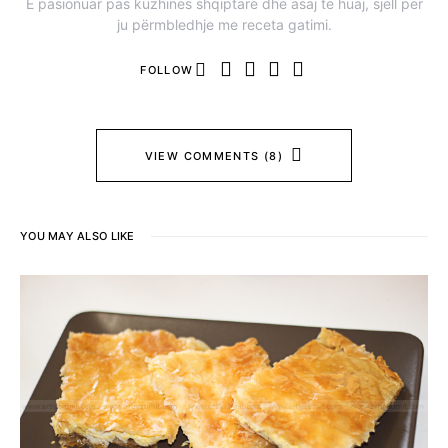
E pasionuar pas kuzhines shqiptare dhe asaj te huaj, sjell për
ju përmbledhje me receta gatimi.
FOLLOW
VIEW COMMENTS (8)
YOU MAY ALSO LIKE