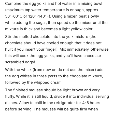
Combine the egg yolks and hot water in a mixing bowl
(maximum tap water temperature is enough, approx.
50°-60°C or 120°-140°F). Using a mixer, beat slowly
while adding the sugar, then speed up the mixer until the
mixture is thick and becomes a light yellow color.
Stir the melted chocolate into the yolk mixture (the
chocolate should have cooled enough that it does not
hurt if you insert your finger). Mix immediately, otherwise
this will cook the egg yolks, and you'll have chocolate
scrambled eggs!
With the whisk (from now on do not use the mixer) add
the egg whites in three parts to the chocolate mixture,
followed by the whipped cream.
The finished mousse should be light brown and very
fluffy. While it is still liquid, divide it into individual serving
dishes. Allow to chill in the refrigerator for 4-6 hours
before serving. The mousse will be quite firm when