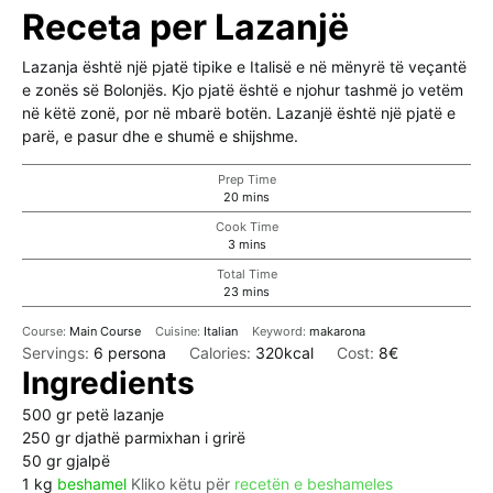
Receta per Lazanjë
Lazanja është një pjatë tipike e Italisë e në mënyrë të veçantë
e zonës së Bolonjës. Kjo pjatë është e njohur tashmë jo vetëm
në këtë zonë, por në mbarë botën. Lazanjë është një pjatë e
parë, e pasur dhe e shumë e shijshme.
Prep Time
minutes
20
mins
Cook Time
minutes
3
mins
Total Time
minutes
23
mins
Course:
Main Course
Cuisine:
Italian
Keyword:
makarona
Servings:
6
persona
Calories:
320
kcal
Cost:
8€
Ingredients
500
gr
petë lazanje
250
gr
djathë parmixhan i grirë
50
gr
gjalpë
1
kg
beshamel
Kliko këtu për
recetën e beshameles