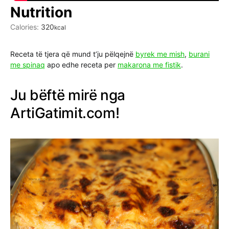
Nutrition
Calories:
320
kcal
Receta të tjera që mund t’ju pëlqejnë
byrek me mish
,
burani
me spinaq
apo edhe receta per
makarona me fistik
.
Ju bëftë mirë nga
ArtiGatimit.com!