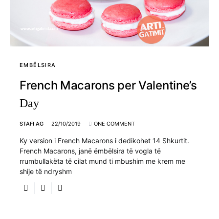
EMBËLSIRA
French Macarons per Valentine’s
Day
STAFI AG
22/10/2019
ONE COMMENT
Ky version i French Macarons i dedikohet 14 Shkurtit.
French Macarons, janë ëmbëlsira të vogla të
rrumbullakëta të cilat mund ti mbushim me krem me
shije të ndryshm