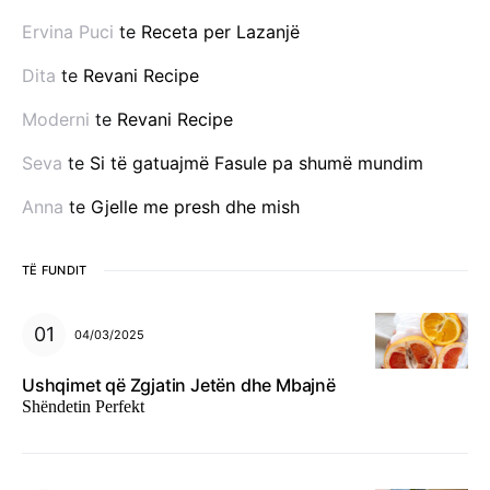
Ervina Puci
te
Receta per Lazanjë
Dita
te
Revani Recipe
Moderni
te
Revani Recipe
Seva
te
Si të gatuajmë Fasule pa shumë mundim
Anna
te
Gjelle me presh dhe mish
TË FUNDIT
04/03/2025
Ushqimet që Zgjatin Jetën dhe Mbajnë
Shëndetin Perfekt