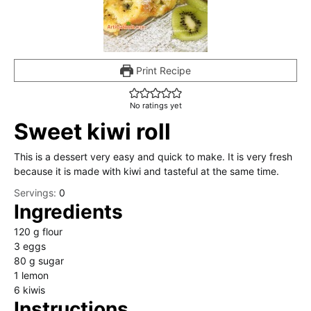
Print Recipe
No ratings yet
Sweet kiwi roll
This is a dessert very easy and quick to make. It is very fresh
because it is made with kiwi and tasteful at the same time.
Servings:
0
Ingredients
120
g
flour
3
eggs
80
g
sugar
1
lemon
6
kiwis
Instructions