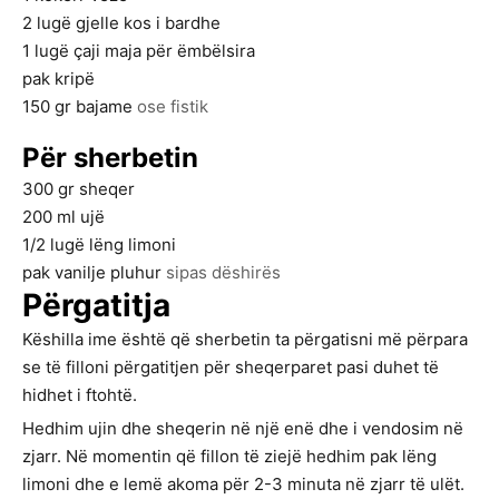
2
lugë gjelle
kos i bardhe
1
lugë çaji
maja për ëmbëlsira
pak
kripë
150
gr
bajame
ose fistik
Për sherbetin
300
gr
sheqer
200
ml
ujë
1/2
lugë lëng
limoni
pak
vanilje pluhur
sipas dëshirës
Përgatitja
Këshilla ime është që sherbetin ta përgatisni më përpara
se të filloni përgatitjen për sheqerparet pasi duhet të
hidhet i ftohtë.
Hedhim ujin dhe sheqerin në një enë dhe i vendosim në
zjarr. Në momentin që fillon të ziejë hedhim pak lëng
limoni dhe e lemë akoma për 2-3 minuta në zjarr të ulët.