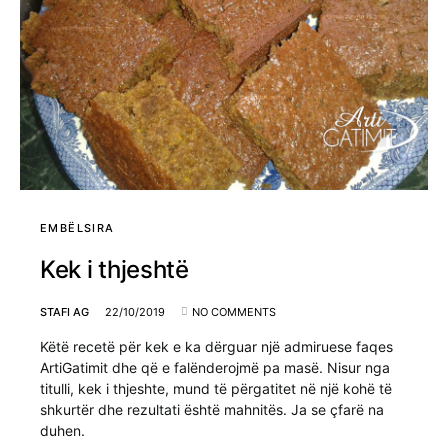
EMBËLSIRA
Kek i thjeshtë
STAFI AG
22/10/2019
NO COMMENTS
Këtë recetë për kek e ka dërguar një admiruese faqes
ArtiGatimit dhe që e falënderojmë pa masë. Nisur nga
titulli, kek i thjeshte, mund të përgatitet në një kohë të
shkurtër dhe rezultati është mahnitës. Ja se çfarë na
duhen.