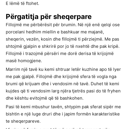
E lëmë të ftohet.
Përgatitja për sheqerpare
Fillojmë me përbërësit për brumin. Në një enë qelqi ose
porcelani hedhim miellin e bashkuar me majanë,
sheqerin, vezën, kosin dhe fillojmë ti përziejmë. Me pas
shtojmë gjalpin e shkrirë por jo të nxehtë dhe pak kripë.
Fillojmë i trazojmë përsëri me dorë derisa të krijojmë
masë homogjene.
Marrim një tavë ku kemi shtruar letër kuzhine apo të lyer
me pak gjalpë. Fillojmë dhe krijojmë sfera të vogla nga
brumi që krijuam dhe i vendosim në tavë. Duhet të kemi
kujdes që ti vendosim larg njëra tjetrës pasi do të fryhen
dhe kështu evitojmë që të bashkohen.
Pasi të kemi mbushur tavën, shtypim pak sferat sipër me
bishtin e një luge druri dhe i japim formën karakteristike
te sheqerpareve.