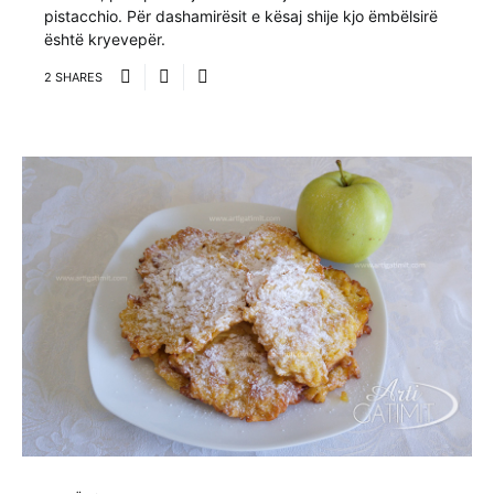
pistacchio. Për dashamirësit e kësaj shije kjo ëmbëlsirë
është kryevepër.
2 SHARES