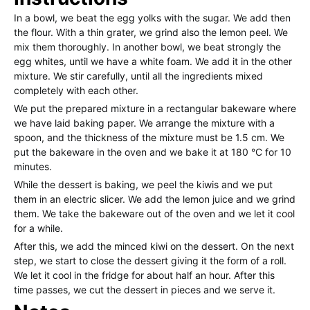
In a bowl, we beat the egg yolks with the sugar. We add then
the flour. With a thin grater, we grind also the lemon peel. We
mix them thoroughly. In another bowl, we beat strongly the
egg whites, until we have a white foam. We add it in the other
mixture. We stir carefully, until all the ingredients mixed
completely with each other.
We put the prepared mixture in a rectangular bakeware where
we have laid baking paper. We arrange the mixture with a
spoon, and the thickness of the mixture must be 1.5 cm. We
put the bakeware in the oven and we bake it at 180 °C for 10
minutes.
While the dessert is baking, we peel the kiwis and we put
them in an electric slicer. We add the lemon juice and we grind
them. We take the bakeware out of the oven and we let it cool
for a while.
After this, we add the minced kiwi on the dessert. On the next
step, we start to close the dessert giving it the form of a roll.
We let it cool in the fridge for about half an hour. After this
time passes, we cut the dessert in pieces and we serve it.