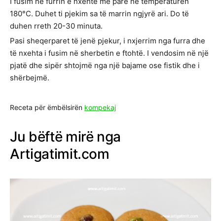
I fusim në furrin e nxehtë më parë në temperaturën
180°C. Duhet ti pjekim sa të marrin ngjyrë ari. Do të
duhen rreth 20-30 minuta.
Pasi sheqerparet të jenë pjekur, i nxjerrim nga furra dhe
të nxehta i fusim në sherbetin e ftohtë. I vendosim në një
pjatë dhe sipër shtojmë nga një bajame ose fistik dhe i
shërbejmë.
Receta për ëmbëlsirën
kompekaj
Ju bëftë mirë nga
Artigatimit.com