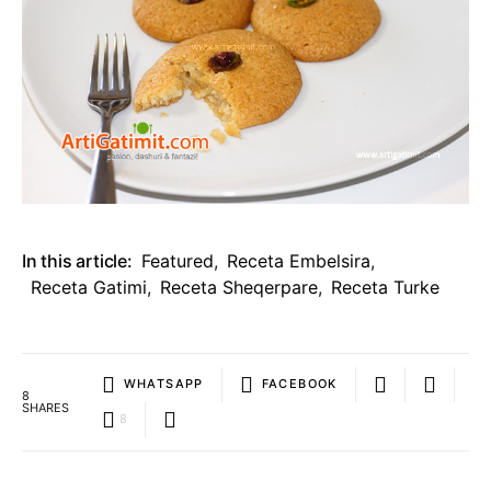
In this article:
Featured
,
Receta Embelsira
,
Receta Gatimi
,
Receta Sheqerpare
,
Receta Turke
WHATSAPP
FACEBOOK
8
SHARES
8