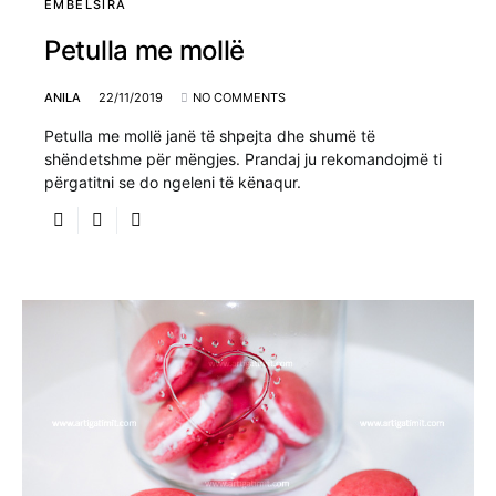
EMBËLSIRA
Petulla me mollë
ANILA
22/11/2019
NO COMMENTS
Petulla me mollë janë të shpejta dhe shumë të
shëndetshme për mëngjes. Prandaj ju rekomandojmë ti
përgatitni se do ngeleni të kënaqur.