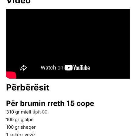
Video
Përbërësit
Për brumin rreth 15 cope
310
gr
miell
tipit 00
100
gr
gjalpë
100
gr
sheqer
1
kokërr
vezë