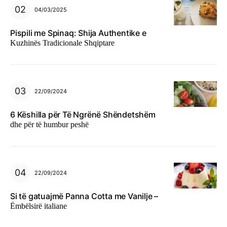
04/03/2025
Pispili me Spinaq: Shija Authentike e
Kuzhinës Tradicionale Shqiptare
22/09/2024
6 Këshilla për Të Ngrënë Shëndetshëm
dhe për të humbur peshë
22/09/2024
Si të gatuajmë Panna Cotta me Vanilje –
Ëmbëlsirë italiane