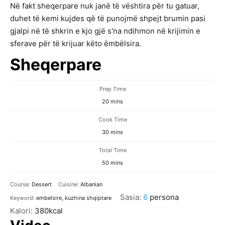
Në fakt sheqerpare nuk janë të vështira për tu gatuar,
duhet të kemi kujdes që të punojmë shpejt brumin pasi
gjalpi në të shkrin e kjo gjë s'na ndihmon në krijimin e
sferave për të krijuar këto ëmbëlsira.
Sheqerpare
Prep Time
minutes
20
mins
Cook Time
minutes
30
mins
Total Time
minutes
50
mins
Course:
Dessert
Cuisine:
Albanian
Sasia:
6
persona
Keyword:
embelsire, kuzhina shqiptare
Kalori:
380
kcal