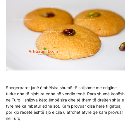
Sheqerparet janë ëmbëlsira shumë të shijshme me origjine
turke dhe të njohura edhe në vendin tonë. Para shumë kohësh
në Turqi i shijova këto ëmbëlsira dhe të them të drejtën shija e
tyre më ka mbetur edhe sot. Kam provuar disa herë ti gatuaj
por kjo recetë është ajo e cila u afrohet atyre që kam provuar
në Turqi.