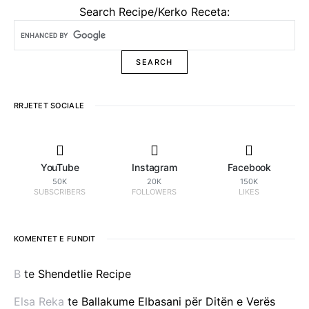
Search Recipe/Kerko Receta:
RRJETET SOCIALE
YouTube
Instagram
Facebook
50K
20K
150K
SUBSCRIBERS
FOLLOWERS
LIKES
KOMENTET E FUNDIT
B
te
Shendetlie Recipe
Elsa Reka
te
Ballakume Elbasani për Ditën e Verës