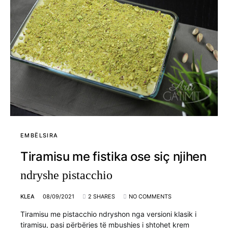
EMBËLSIRA
Tiramisu me fistika ose siç njihen
ndryshe pistacchio
KLEA
08/09/2021
2 SHARES
NO COMMENTS
Tiramisu me pistacchio ndryshon nga versioni klasik i
tiramisu, pasi përbërjes të mbushjes i shtohet krem