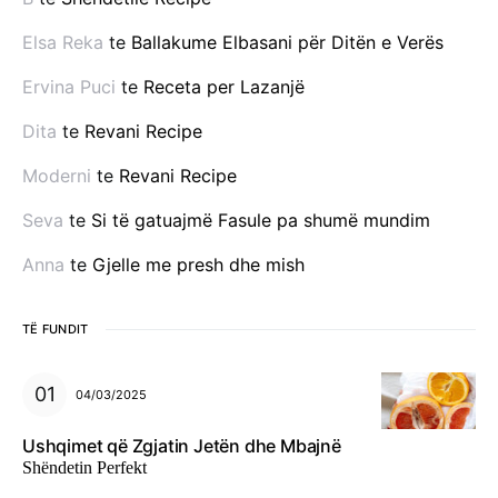
Elsa Reka
te
Ballakume Elbasani për Ditën e Verës
Ervina Puci
te
Receta per Lazanjë
Dita
te
Revani Recipe
Moderni
te
Revani Recipe
Seva
te
Si të gatuajmë Fasule pa shumë mundim
Anna
te
Gjelle me presh dhe mish
TË FUNDIT
04/03/2025
Ushqimet që Zgjatin Jetën dhe Mbajnë
Shëndetin Perfekt