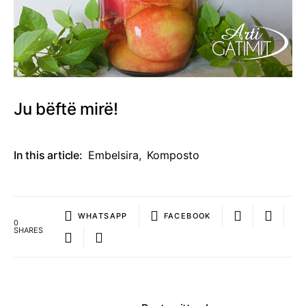
Ju bëftë mirë!
In this article:
Embelsira
,
Komposto
WHATSAPP
FACEBOOK
0
SHARES