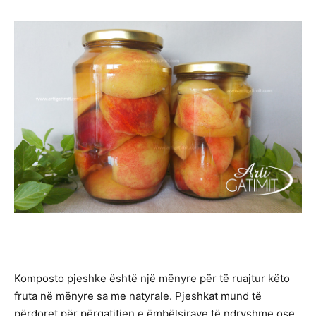
Komposto pjeshke është një mënyre për të ruajtur këto
fruta në mënyre sa me natyrale. Pjeshkat mund të
përdoret për përgatitjen e ëmbëlsirave të ndryshme ose