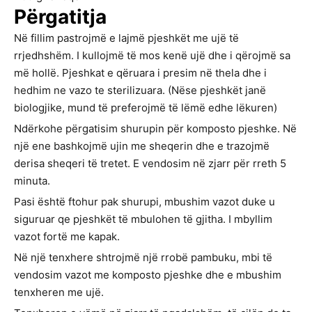
Përgatitja
Në fillim pastrojmë e lajmë pjeshkët me ujë të
rrjedhshëm. I kullojmë të mos kenë ujë dhe i qërojmë sa
më hollë. Pjeshkat e qëruara i presim në thela dhe i
hedhim ne vazo te sterilizuara. (Nëse pjeshkët janë
biologjike, mund të preferojmë të lëmë edhe lëkuren)
Ndërkohe përgatisim shurupin për komposto pjeshke. Në
një ene bashkojmë ujin me sheqerin dhe e trazojmë
derisa sheqeri të tretet. E vendosim në zjarr për rreth 5
minuta.
Pasi është ftohur pak shurupi, mbushim vazot duke u
siguruar qe pjeshkët të mbulohen të gjitha. I mbyllim
vazot fortë me kapak.
Në një tenxhere shtrojmë një rrobë pambuku, mbi të
vendosim vazot me komposto pjeshke dhe e mbushim
tenxheren me ujë.