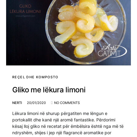
REÇEL DHE KOMPOSTO
Gliko me lëkura limoni
NERTI
20/01/2020
NO COMMENTS
Lëkura limoni në shurup përgatiten me lëngun e
portokallit dhe kanë një aromë fantastike. Përdorimi
kësaj lloj gliko në recetat për ëmbëlsira është nga më të
ndryshëm, shijes i jep një flagrancë aromatike por