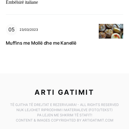
Ëmbëlsirë italiane
23/03/2023
Muffins me Mollë dhe me Kanellë
ARTI GATIMIT
TË GJITHA TË DREJTAT E REZERVUARA! - ALL RIGHTS RESERVED
NUK LEJOHET RIPRODHIMI I MATERIALEVE (FOTO/TEKST)
PA LEJEN ME SHKRIM TË STAFIT!
CONTENT & IMAGES COPYRIGHTED BY ARTIGATIMIT.COM