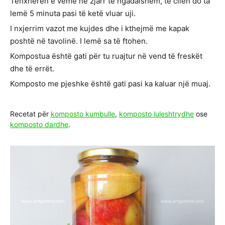
Tenxheren e vëmë në zjarr të ngadalshëm, të cilën do ta
lemë 5 minuta pasi të ketë vluar uji.
I nxjerrim vazot me kujdes dhe i kthejmë me kapak
poshtë në tavolinë. I lemë sa të ftohen.
Kompostua është gati për tu ruajtur në vend të freskët
dhe të errët.
Komposto me pjeshke është gati pasi ka kaluar një muaj.
Recetat për
komposto kumbulle
,
komposto luleshtrydhe
ose
komposto dardhe
.