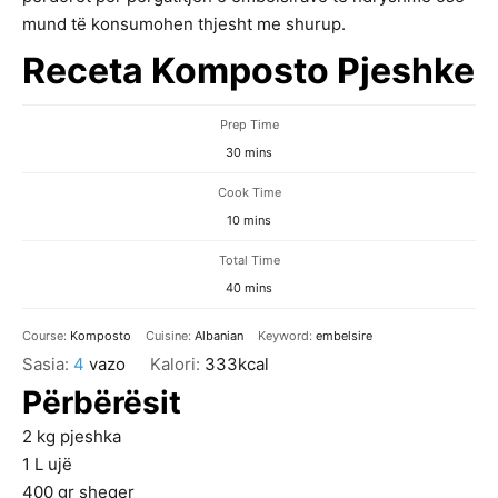
mund të konsumohen thjesht me shurup.
Receta Komposto Pjeshke
Prep Time
minutes
30
mins
Cook Time
minutes
10
mins
Total Time
minutes
40
mins
Course:
Komposto
Cuisine:
Albanian
Keyword:
embelsire
Sasia:
4
vazo
Kalori:
333
kcal
Përbërësit
2
kg
pjeshka
1
L
ujë
400
gr
sheqer