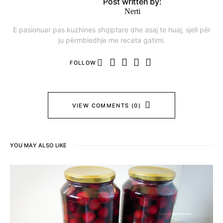
Post written by:
Nerti
E pasionuar pas kuzhines shqiptare dhe asaj te huaj, sjell për
ju përmbledhje me receta gatimi.
FOLLOW
VIEW COMMENTS (0)
YOU MAY ALSO LIKE