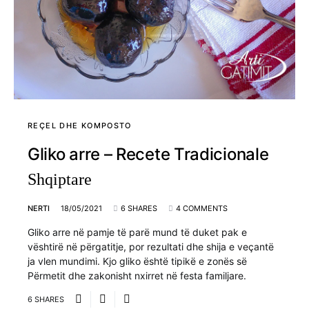
REÇEL DHE KOMPOSTO
Gliko arre – Recete Tradicionale
Shqiptare
NERTI
18/05/2021
6 SHARES
4 COMMENTS
Gliko arre në pamje të parë mund të duket pak e
vështirë në përgatitje, por rezultati dhe shija e veçantë
ja vlen mundimi. Kjo gliko është tipikë e zonës së
Përmetit dhe zakonisht nxirret në festa familjare.
6 SHARES