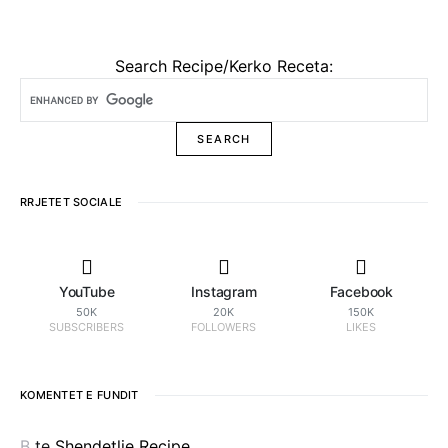
Search Recipe/Kerko Receta:
RRJETET SOCIALE
YouTube
Instagram
Facebook
50K
20K
150K
SUBSCRIBERS
FOLLOWERS
LIKES
KOMENTET E FUNDIT
B
te
Shendetlie Recipe