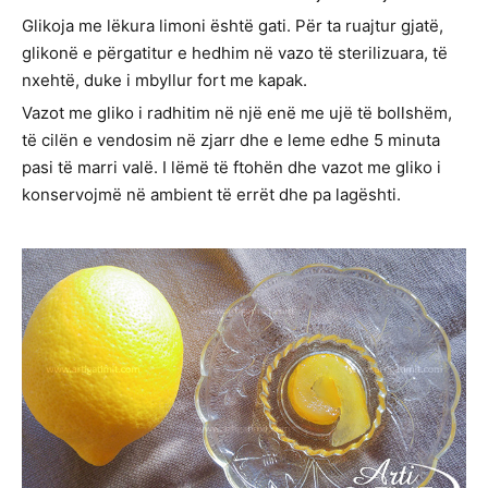
Glikoja me lëkura limoni është gati. Për ta ruajtur gjatë,
glikonë e përgatitur e hedhim në vazo të sterilizuara, të
nxehtë, duke i mbyllur fort me kapak.
Vazot me gliko i radhitim në një enë me ujë të bollshëm,
të cilën e vendosim në zjarr dhe e leme edhe 5 minuta
pasi të marri valë. I lëmë të ftohën dhe vazot me gliko i
konservojmë në ambient të errët dhe pa lagështi.