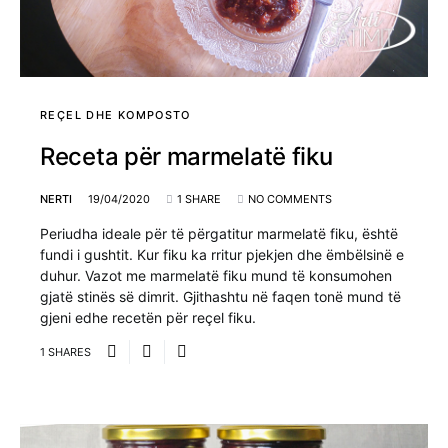
REÇEL DHE KOMPOSTO
Receta për marmelatë fiku
NERTI
19/04/2020
1 SHARE
NO COMMENTS
Periudha ideale për të përgatitur marmelatë fiku, është
fundi i gushtit. Kur fiku ka rritur pjekjen dhe ëmbëlsinë e
duhur. Vazot me marmelatë fiku mund të konsumohen
gjatë stinës së dimrit. Gjithashtu në faqen tonë mund të
gjeni edhe recetën për reçel fiku.
1 SHARES