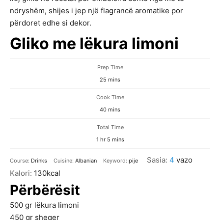
ndryshëm, shijes i jep një flagrancë aromatike por
përdoret edhe si dekor.
Gliko me lëkura limoni
Prep Time
minutes
25
mins
Cook Time
minutes
40
mins
Total Time
hour
minutes
1
hr
5
mins
Sasia:
4
vazo
Course:
Drinks
Cuisine:
Albanian
Keyword:
pije
Kalori:
130
kcal
Përbërësit
500
gr
lëkura limoni
450
gr
sheqer