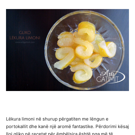
Lëkura limoni në shurup përgatiten me lëngun e
portokallit dhe kanë një aromë fantastike. Përdorimi kësaj
lloj gliko në recetat për ëmbëlsira është nga më të