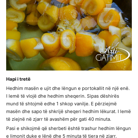
Hapi i tretë
Hedhim masën e ujit dhe lëngun e portokallit në një enë.
I lemë të vlojë dhe hedhim sheqerin. Sipas dëshirës
mund të shtojmë edhe 1 shkop vanilje. E përziejmë
masën dhe sapo të shkrijë sheqeri hedhim lëkurat. I lemë
të ziejnë në zjarr të avashëm për gati 40 minuta.
Pasi e shikojmë që sherbeti është trashur hedhim lëngun
e limonit duke e lënë dhe 5 minuta të tjera në zjarr.