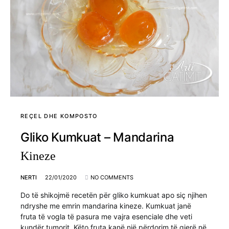
REÇEL DHE KOMPOSTO
Gliko Kumkuat – Mandarina
Kineze
NERTI
22/01/2020
NO COMMENTS
Do të shikojmë recetën për gliko kumkuat apo siç njihen
ndryshe me emrin mandarina kineze. Kumkuat janë
fruta të vogla të pasura me vajra esenciale dhe veti
kundër tumorit. Këto fruta kanë një përdorim të gjerë në