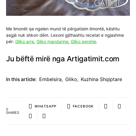
Me limonët qe ngelen mund të përgatisim limontë, kështu
asgjë nuk shkon dëm. Lexoni gjithashtu recetat e ngjashme
për:
Gliko arre
,
Gliko mandarine
,
Gliko qershie
.
Ju bëftë mirë nga Artigatimit.com
In this article:
Embelsira
,
Gliko
,
Kuzhina Shqiptare
WHATSAPP
FACEBOOK
0
SHARES