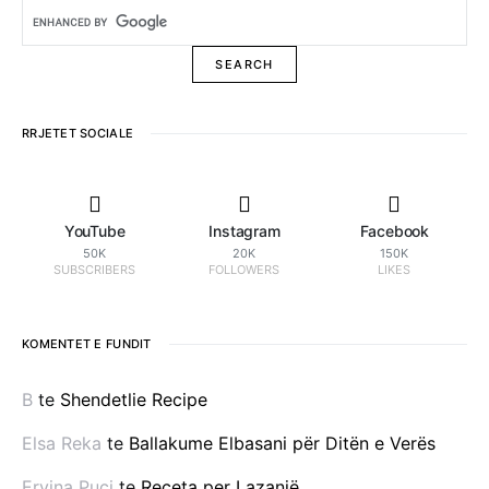
RRJETET SOCIALE
YouTube
Instagram
Facebook
50K
20K
150K
SUBSCRIBERS
FOLLOWERS
LIKES
KOMENTET E FUNDIT
B
te
Shendetlie Recipe
Elsa Reka
te
Ballakume Elbasani për Ditën e Verës
Ervina Puci
te
Receta per Lazanjë