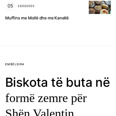
23/03/2023
Muffins me Mollë dhe me Kanellë
EMBËLSIRA
Biskota të buta në
formë zemre për
Shën Valentin