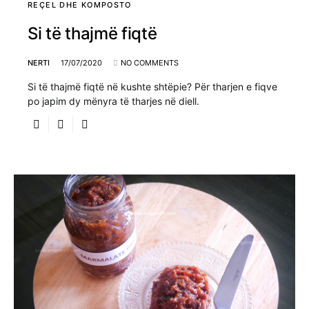
REÇEL DHE KOMPOSTO
Si të thajmë fiqtë
NERTI
17/07/2020
NO COMMENTS
Si të thajmë fiqtë në kushte shtëpie? Për tharjen e fiqve
po japim dy mënyra të tharjes në diell.