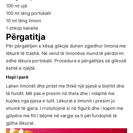
100
ml
ujë
100
ml
lëng portokalli
10
ml
lëng limoni
1
shkop kanelle
Përgatitja
Për përgatitjen e kësaj glikoje duhen zgjedhur limona me
lëkurë të trashë. Në vend të limonëve mund të përdorim
edhe lëkura portokalli. Procedura e përgatitjes së glikosë
është e njëjtë.
Hapi i parë
Lahen limonët dhe pritet me thikë një pjesë e bishtit dhe
të fundit. Më pas e presim në thela dhe i ndajmë me
kujdes nga pjesa e tulit. Lëkurat e limonit i presim jo
shumë të gjera. I rrotullojmë si në figurë dhe i kapim me
gjilpëre me fill.I bëjmë në vargje sa ti përfundojmë të
gjitha lëkurat.