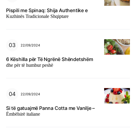
Pispili me Spinaq: Shija Authentike e
Kuzhinës Tradicionale Shqiptare
22/09/2024
6 Këshilla për Të Ngrënë Shëndetshëm
dhe për të humbur peshë
22/09/2024
Si të gatuajmë Panna Cotta me Vanilje –
Ëmbëlsirë italiane