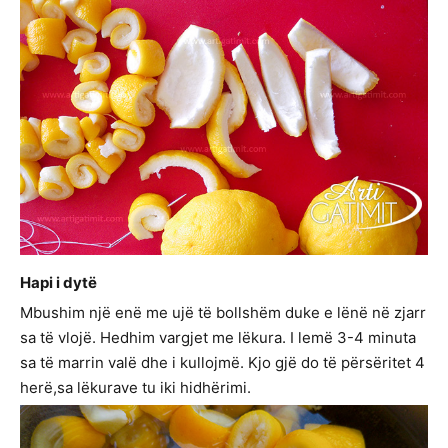
Hapi i dytë
Mbushim një enë me ujë të bollshëm duke e lënë në zjarr
sa të vlojë. Hedhim vargjet me lëkura. I lemë 3-4 minuta
sa të marrin valë dhe i kullojmë. Kjo gjë do të përsëritet 4
herë,sa lëkurave tu iki hidhërimi.