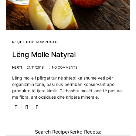
REÇEL DHE KOMPOSTO
Lëng Molle Natyral
NERTI
21/11/2019
NO COMMENTS
Lëng molle i përgatitur në shtëpi ka shume veti për
organizmin tonë, pasi nuk përmban konservant apo
produkte të tjera kimik. Gjithashtu mollët janë të pasura
me fibra, antioksidues dhe kripëra minerale.
Search Recipe/Kerko Receta: