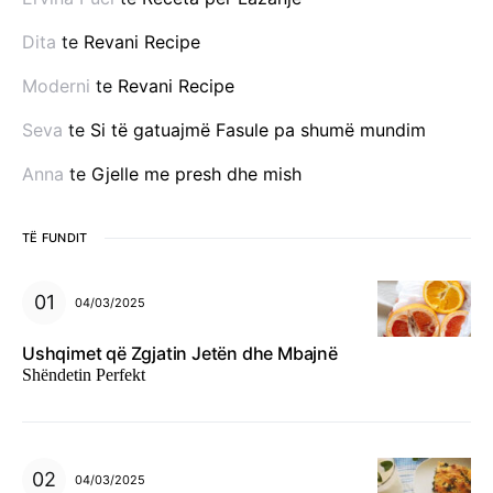
Dita
te
Revani Recipe
Moderni
te
Revani Recipe
Seva
te
Si të gatuajmë Fasule pa shumë mundim
Anna
te
Gjelle me presh dhe mish
TË FUNDIT
04/03/2025
Ushqimet që Zgjatin Jetën dhe Mbajnë
Shëndetin Perfekt
04/03/2025