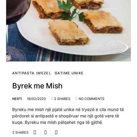
ANTIPASTA (MEZE)
GATIME UNIKE
Byrek me Mish
NERTI
19/02/2020
2 SHARES
NO COMMENTS
Byreku me mish një pjatë unike në tryezë e cila mund të
përdoret si antipastë e shoqëruar me një gotë vere të
kuqe. Byreku me mish pëlqehet nga të gjithë.
2 SHARES