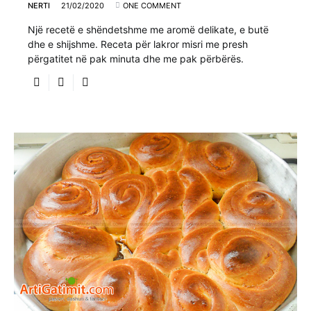
NERTI
21/02/2020
ONE COMMENT
Një recetë e shëndetshme me aromë delikate, e butë
dhe e shijshme. Receta për lakror misri me presh
përgatitet në pak minuta dhe me pak përbërës.