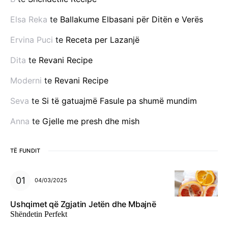
Elsa Reka
te
Ballakume Elbasani për Ditën e Verës
Ervina Puci
te
Receta per Lazanjë
Dita
te
Revani Recipe
Moderni
te
Revani Recipe
Seva
te
Si të gatuajmë Fasule pa shumë mundim
Anna
te
Gjelle me presh dhe mish
TË FUNDIT
04/03/2025
Ushqimet që Zgjatin Jetën dhe Mbajnë
Shëndetin Perfekt