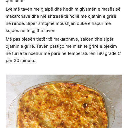
qumësht.
Lyejmë tavën me gjalpë dhe hedhim gjysmën e masës së
makaronave dhe një shtresë të hollë me djathin e grirë
në rende. Sipër shtojmë mbushjen duke e hapur me
kujdes në të gjithë tavën.
Më pas pjesën tjetër të makaronave, salcën dhe sipër
djathin e grirë. Tavën pastiço me mish të grirë e pjekim
në furrë të nxehur më parë në temperaturën 180 gradë C
për 30 minuta.