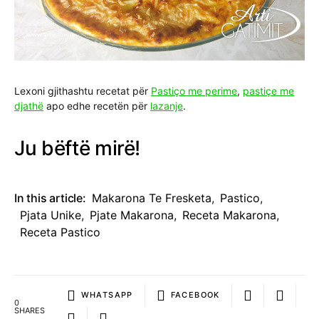
Lexoni gjithashtu recetat për
Pastiço me perime
,
pastiçe me
djathë
apo edhe recetën për
lazanje
.
Ju bëftë mirë!
In this article:
Makarona Te Fresketa
,
Pastico
,
Pjata Unike
,
Pjate Makarona
,
Receta Makarona
,
Receta Pastico
WHATSAPP
FACEBOOK
0
SHARES