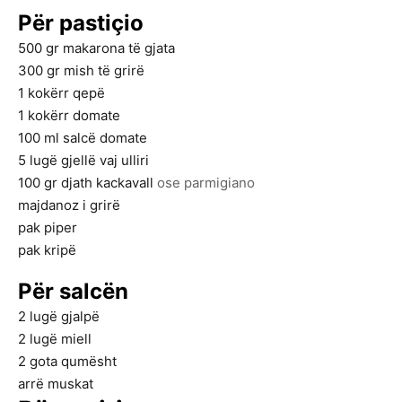
Për pastiçio
500
gr
makarona të gjata
300
gr
mish të grirë
1
kokërr
qepë
1
kokërr
domate
100
ml
salcë domate
5
lugë gjellë
vaj ulliri
100
gr
djath kackavall
ose parmigiano
majdanoz i grirë
pak
piper
pak
kripë
Për salcën
2
lugë gjalpë
2
lugë miell
2
gota qumësht
arrë muskat