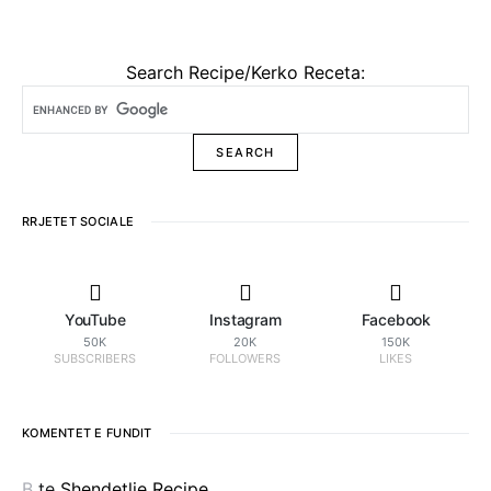
Search Recipe/Kerko Receta:
RRJETET SOCIALE
YouTube
Instagram
Facebook
50K
20K
150K
SUBSCRIBERS
FOLLOWERS
LIKES
KOMENTET E FUNDIT
B
te
Shendetlie Recipe