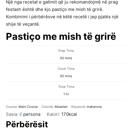
Një nga recetat e gatimit që ju rekomandojmë në prag
festash është dhe kjo pastiço me mish të grirë.
Kombinimi i përbërësve në këtë recetë i jep pjatës një
shije të veçantë.
Pastiço me mish të grirë
Prep Time
minutes
30
mins
Cook Time
minutes
30
mins
Total Time
hour
1
hr
Course:
Main Course
Cuisine:
Albanian
Keyword:
makarona
Sasia:
6
persona
Kalori:
170
kcal
Përbërësit