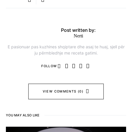
Post written by:
Nerti
E pasionuar pas kuzhines shqiptare dhe asaj te huaj, sjell për
ju përmbledhje me receta gatimi.
FOLLOW
VIEW COMMENTS (0)
YOU MAY ALSO LIKE