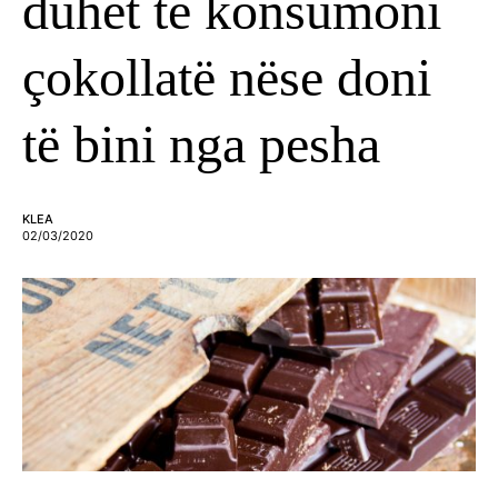
duhet të konsumoni
çokollatë nëse doni
të bini nga pesha
KLEA
02/03/2020