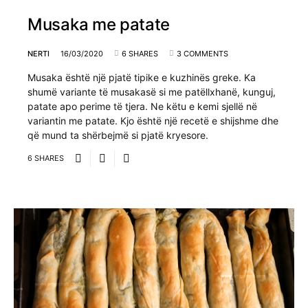
Musaka me patate
NERTI
16/03/2020
6 SHARES
3 COMMENTS
Musaka është një pjatë tipike e kuzhinës greke. Ka
shumë variante të musakasë si me patëllxhanë, kunguj,
patate apo perime të tjera. Ne këtu e kemi sjellë në
variantin me patate. Kjo është një recetë e shijshme dhe
që mund ta shërbejmë si pjatë kryesore.
6 SHARES