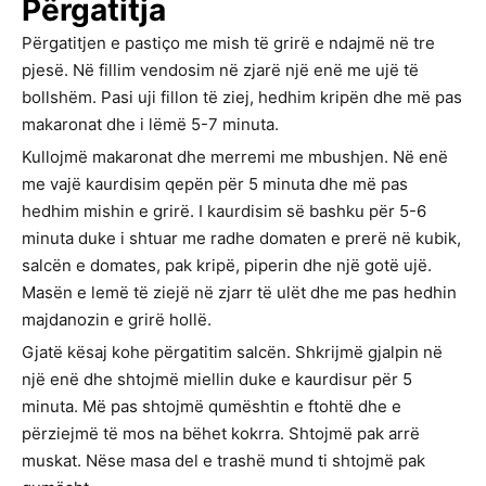
Përgatitja
Përgatitjen e pastiço me mish të grirë e ndajmë në tre
pjesë. Në fillim vendosim në zjarë një enë me ujë të
bollshëm. Pasi uji fillon të ziej, hedhim kripën dhe më pas
makaronat dhe i lëmë 5-7 minuta.
Kullojmë makaronat dhe merremi me mbushjen. Në enë
me vajë kaurdisim qepën për 5 minuta dhe më pas
hedhim mishin e grirë. I kaurdisim së bashku për 5-6
minuta duke i shtuar me radhe domaten e prerë në kubik,
salcën e domates, pak kripë, piperin dhe një gotë ujë.
Masën e lemë të ziejë në zjarr të ulët dhe me pas hedhin
majdanozin e grirë hollë.
Gjatë kësaj kohe përgatitim salcën. Shkrijmë gjalpin në
një enë dhe shtojmë miellin duke e kaurdisur për 5
minuta. Më pas shtojmë qumështin e ftohtë dhe e
përziejmë të mos na bëhet kokrra. Shtojmë pak arrë
muskat. Nëse masa del e trashë mund ti shtojmë pak