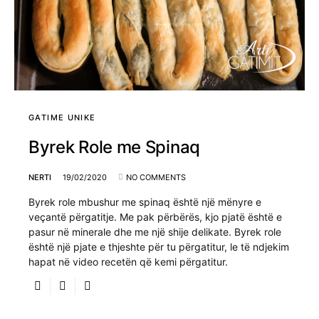
GATIME UNIKE
Byrek Role me Spinaq
NERTI
19/02/2020
NO COMMENTS
Byrek role mbushur me spinaq është një mënyre e
veçantë përgatitje. Me pak përbërës, kjo pjatë është e
pasur në minerale dhe me një shije delikate. Byrek role
është një pjate e thjeshte për tu përgatitur, le të ndjekim
hapat në video recetën që kemi përgatitur.