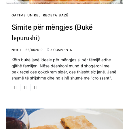
GATIME UNIKE
RECETA BAZË
Simite për mëngjes (Bukë
lepurushi)
NERTI
22/10/2019
5 COMMENTS
Këto bukë janë ideale për mëngjes si për fëmijë edhe
gjithë familjen. Nëse dëshironi mund ti shoqëroni me
pak reçel ose çokokrem sipër, ose thjesht siç janë. Janë
shumë të shijshme dhe ngjajnë shumë me "croissant".