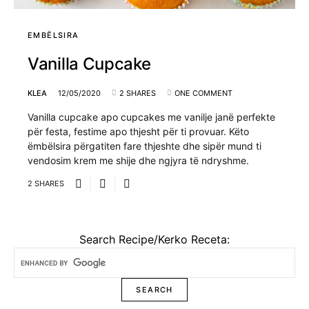
EMBËLSIRA
Vanilla Cupcake
KLEA
12/05/2020
2 SHARES
ONE COMMENT
Vanilla cupcake apo cupcakes me vanilje janë perfekte
për festa, festime apo thjesht për ti provuar. Këto
ëmbëlsira përgatiten fare thjeshte dhe sipër mund ti
vendosim krem me shije dhe ngjyra të ndryshme.
2 SHARES
Search Recipe/Kerko Receta: