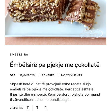
EMBËLSIRA
Ëmbëlsirë pa pjekje me çokollatë
DEA
17/04/2020
2 SHARES
NO COMMENTS
Shpesh herë duhet të provojmë edhe receta si kjo
ëmbëlsirë pa pjekje me çokollatë. Përgatitja është e
thjeshtë dhe e shpejtë. Kemi përdorur biskota por mund
ti zëvendësoni edhe me pandispanjë.
2 SHARES