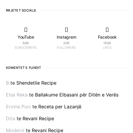
RRJETET SOCIALE
YouTube
Instagram
Facebook
50K
20K
150K
SUBSCRIBERS
FOLLOWERS
LIKES
KOMENTET E FUNDIT
B
te
Shendetlie Recipe
Elsa Reka
te
Ballakume Elbasani për Ditën e Verës
Ervina Puci
te
Receta per Lazanjë
Dita
te
Revani Recipe
Moderni
te
Revani Recipe