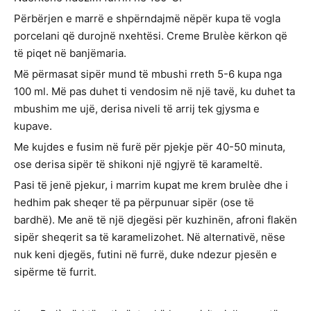
Përbërjen e marrë e shpërndajmë nëpër kupa të vogla
porcelani që durojnë nxehtësi. Creme Brulèe kërkon që
të piqet në banjëmaria.
Më përmasat sipër mund të mbushi rreth 5-6 kupa nga
100 ml. Më pas duhet ti vendosim në një tavë, ku duhet ta
mbushim me ujë, derisa niveli të arrij tek gjysma e
kupave.
Me kujdes e fusim në furë për pjekje për 40-50 minuta,
ose derisa sipër të shikoni një ngjyrë të karameltë.
Pasi të jenë pjekur, i marrim kupat me krem brulèe dhe i
hedhim pak sheqer të pa përpunuar sipër (ose të
bardhë). Me anë të një djegësi për kuzhinën, afroni flakën
sipër sheqerit sa të karamelizohet. Në alternativë, nëse
nuk keni djegës, futini në furrë, duke ndezur pjesën e
sipërme të furrit.