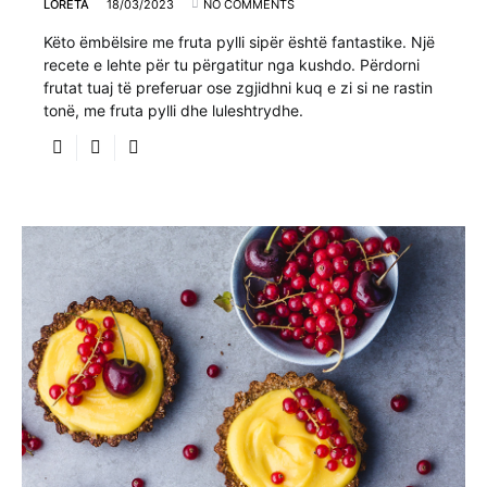
LORETA
18/03/2023
NO COMMENTS
Këto ëmbëlsire me fruta pylli sipër është fantastike. Një
recete e lehte për tu përgatitur nga kushdo. Përdorni
frutat tuaj të preferuar ose zgjidhni kuq e zi si ne rastin
tonë, me fruta pylli dhe luleshtrydhe.