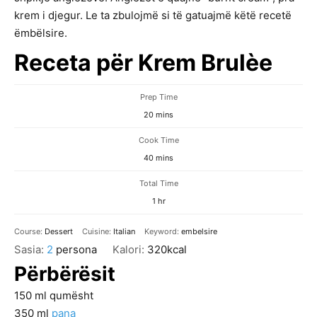
krem i djegur. Le ta zbulojmë si të gatuajmë këtë recetë
ëmbëlsire.
Receta për Krem Brulèe
Prep Time
minutes
20
mins
Cook Time
minutes
40
mins
Total Time
hour
1
hr
Course:
Dessert
Cuisine:
Italian
Keyword:
embelsire
Sasia:
2
persona
Kalori:
320
kcal
Përbërësit
150
ml
qumësht
350
ml
pana