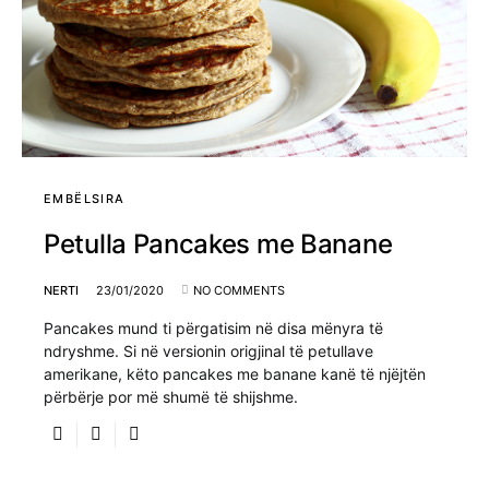
EMBËLSIRA
Petulla Pancakes me Banane
NERTI
23/01/2020
NO COMMENTS
Pancakes mund ti përgatisim në disa mënyra të
ndryshme. Si në versionin origjinal të petullave
amerikane, këto pancakes me banane kanë të njëjtën
përbërje por më shumë të shijshme.