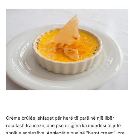
Crème brûlée, shfaqet për herë të parë në një libër
recetash franceze, dhe pse origjina ka mundësi të jetë
shpikje anglezëve. Anglezët e quajnë “burnt cream”, pra