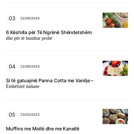
22/09/2024
6 Këshilla për Të Ngrënë Shëndetshëm
dhe për të humbur peshë
22/09/2024
Si të gatuajmë Panna Cotta me Vanilje –
Ëmbëlsirë italiane
23/03/2023
Muffins me Mollë dhe me Kanellë