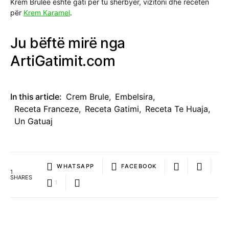
Krem Brulèe është gati për tu shërbyer, vizitoni dhe recetën
për
Krem Karamel
.
Ju bëftë mirë nga
ArtiGatimit.com
In this article:
Crem Brule
,
Embelsira
,
Receta Franceze
,
Receta Gatimi
,
Receta Te Huaja
,
Un Gatuaj
WHATSAPP
FACEBOOK
1
SHARES
1