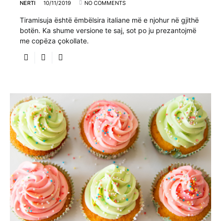
NERTI
10/11/2019
NO COMMENTS
Tiramisuja është ëmbëlsira italiane më e njohur në gjithë
botën. Ka shume versione te saj, sot po ju prezantojmë
me copëza çokollate.