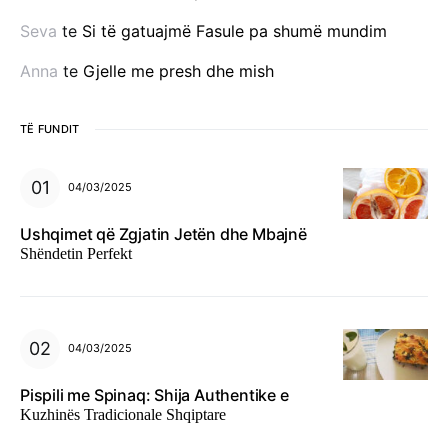
Seva
te
Si të gatuajmë Fasule pa shumë mundim
Anna
te
Gjelle me presh dhe mish
TË FUNDIT
04/03/2025
Ushqimet që Zgjatin Jetën dhe Mbajnë
Shëndetin Perfekt
04/03/2025
Pispili me Spinaq: Shija Authentike e
Kuzhinës Tradicionale Shqiptare