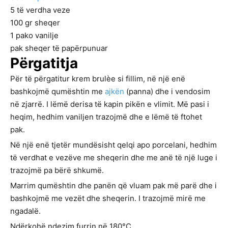
5
të verdha veze
100
gr
sheqer
1
pako
vanilje
pak
sheqer të papërpunuar
Përgatitja
Për të përgatitur krem brulèe si fillim, në një enë
bashkojmë qumështin me
ajkën
(panna) dhe i vendosim
në zjarrë. I lëmë derisa të kapin pikën e vlimit. Më pasi i
heqim, hedhim vaniljen trazojmë dhe e lëmë të ftohet
pak.
Në një enë tjetër mundësisht qelqi apo porcelani, hedhim
të verdhat e vezëve me sheqerin dhe me anë të një luge i
trazojmë pa bërë shkumë.
Marrim qumështin dhe panën që vluam pak më parë dhe i
bashkojmë me vezët dhe sheqerin. I trazojmë mirë me
ngadalë.
Ndërkohë ndezim furrin në 180°C.